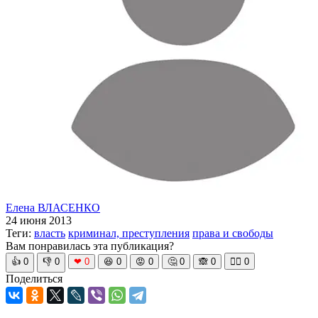
Елена ВЛАСЕНКО
24 июня 2013
Теги:
власть
криминал, преступления
права и свободы
Вам понравилась эта публикация?
👍
0
👎
0
❤
0
😆
0
😡
0
🤔
0
🙈
0
🧘‍♀️
0
Поделиться