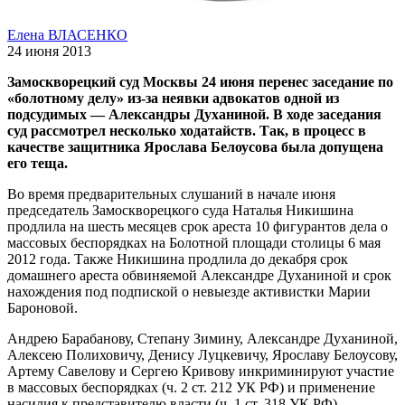
Елена ВЛАСЕНКО
24 июня 2013
Замоскворецкий суд Москвы 24 июня перенес заседание по
«болотному делу» из-за неявки адвокатов одной из
подсудимых — Александры Духаниной. В ходе заседания
суд рассмотрел несколько ходатайств. Так, в процесс в
качестве защитника Ярослава Белоусова была допущена
его теща.
Во время предварительных слушаний в начале июня
председатель Замоскворецкого суда Наталья Никишина
продлила на шесть месяцев срок ареста 10 фигурантов дела о
массовых беспорядках на Болотной площади столицы 6 мая
2012 года. Также Никишина продлила до декабря срок
домашнего ареста обвиняемой Александре Духаниной и срок
нахождения под подпиской о невыезде активистки Марии
Бароновой.
Андрею Барабанову, Степану Зимину, Александре Духаниной,
Алексею Полиховичу, Денису Луцкевичу, Ярославу Белоусову,
Артему Савелову и Сергею Кривову инкриминируют участие
в массовых беспорядках (ч. 2 ст. 212 УК РФ) и применение
насилия к представителю власти (ч. 1 ст. 318 УК РФ).