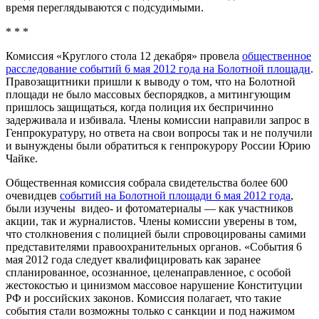
время переглядываются с подсудимыми.
* * *
Комиссия «Круглого стола 12 декабря» провела
общественное
расследование событий 6 мая 2012 года на Болотной площади
.
Правозащитники пришли к выводу о том, что на Болотной
площади не было массовых беспорядков, а митингующим
пришлось защищаться, когда полиция их беспричинно
задерживала и избивала. Члены комиссии направили запрос в
Генпрокуратуру, но ответа на свои вопросы так и не получили
и вынуждены были обратиться к генпрокурору России Юрию
Чайке.
Общественная комиссия собрала свидетельства более 600
очевидцев
событий на Болотной площади 6 мая 2012 года
,
были изучены видео- и фотоматериалы — как участников
акции, так и журналистов. Члены комиссии уверены в том,
что столкновения с полицией были спровоцированы самими
представителями правоохранительных органов. «События 6
мая 2012 года следует квалифицировать как заранее
спланированное, осознанное, целенаправленное, с особой
жестокостью и цинизмом массовое нарушение Конституции
РФ и российских законов. Комиссия полагает, что такие
события стали возможны только с санкции и под нажимом