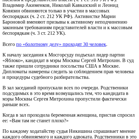
Владимир Акименков, Николай Кавказский и Леонид
Ковязин обвиняются только в участии в массовых
беспорядках (ч. 2 ст. 212 УК РФ). Активистке Марии
Бароновой вменяют призывы к активному неподчинению
законным требованиям представителей власти и к массовым
беспорядкам (ч. 3 ст. 212 УК).
Всего
по «болотному делу» проходят 30 человек
.
К началу заседания к Мосгорсуду подъехал лидер партии
«Яблоко», кандидат в мэры Москвы Сергей Митрохин. В суд
также пришли сотрудники посольства США в Москве.
Дипломаты намерены следить за соблюдением прав человека
и процедуры судебного разбирательства.
В зал заседаний пропускали всех по очереди. Родственики
подсудимых в это время возмущались тем, что кандидата в
мэры Москвы Сергея Митрохина пропустили фактически
раньше всех.
Когда в зал проходила беременная женщина, пристав спросил
ее: «Вам там не станет плохо?»
По каждому ходатайству судья Никишина спрашивает мнение
каждого обвиняемого и каждого адвоката. Родственники в это