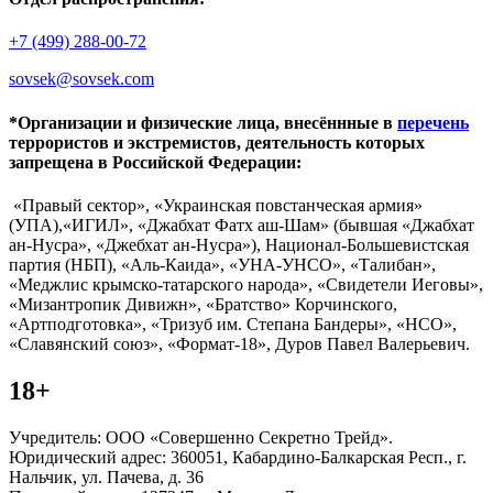
+7 (499) 288-00-72
sovsek@sovsek.com
*Организации и физические лица, внесённные в
перечень
террористов и экстремистов, деятельность которых
запрещена в Российской Федерации:
«Правый сектор», «Украинская повстанческая армия»
(УПА),«ИГИЛ», «Джабхат Фатх аш-Шам» (бывшая «Джабхат
ан-Нусра», «Джебхат ан-Нусра»), Национал-Большевистская
партия (НБП), «Аль-Каида», «УНА-УНСО», «Талибан»,
«Меджлис крымско-татарского народа», «Свидетели Иеговы»,
«Мизантропик Дивижн», «Братство» Корчинского,
«Артподготовка», «Тризуб им. Степана Бандеры», «НСО»,
«Славянский союз», «Формат-18», Дуров Павел Валерьевич.
18+
Учредитель: ООО «Совершенно Секретно Трейд».
Юридический адрес: 360051, Кабардино-Балкарская Респ., г.
Нальчик, ул. Пачева, д. 36