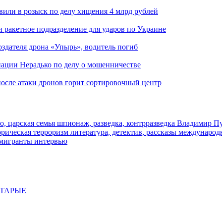
вили в розыск по делу хищения 4 млрд рублей
и ракетное подразделение для ударов по Украине
здателя дрона «Упырь», водитель погиб
иации Нерадько по делу о мошенничестве
 после атаки дронов горит сортировочный центр
о, царская семья
шпионаж, разведка, контрразведка
Владимир П
торическая
терроризм
литература, детектив, рассказы
международ
 мигранты
интервью
СТАРЫЕ