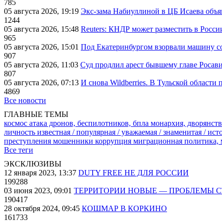
785
05 августа 2026, 19:19
Экс-зама Набиуллиной в ЦБ Исаева объя
1244
05 августа 2026, 15:48
Reuters: КНДР может разместить в Росси
965
05 августа 2026, 15:01
Под Екатеринбургом взорвали машину со
907
05 августа 2026, 11:03
Суд продлил арест бывшему главе Росав
807
05 августа 2026, 07:13
И снова Wildberries. В Тульской области
4869
Все новости
ГЛАВНЫЕ ТЕМЫ
космос
атака дронов, беспилотников, бпла
монархия, дворянств
личность известная / популярная / уважаемая / знаменитая / ис
преступления
мошенники
коррупция
миграционная политика,
Все теги
ЭКСКЛЮЗИВЫ
12 января 2023, 13:37
DUTY FREE НЕ ДЛЯ РОССИИ
199288
03 июня 2023, 09:01
ТЕРРИТОРИИ НОВЫЕ — ПРОБЛЕМЫ 
190417
28 октября 2024, 09:45
КОШМАР В КОРКИНО
161733