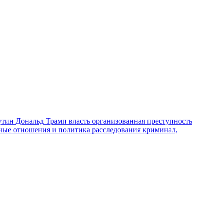
утин
Дональд Трамп
власть
организованная преступность
ные отношения и политика
расследования
криминал,