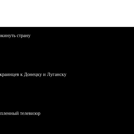
окинуть страну
краинцев к Донецку и Луганску
упленный телевизор