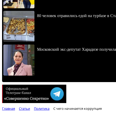
80 человек отравились едой на турбазе в С
Московский экс-депутат Харадизе получила 
Главная
Статьи
Политика
С чего начинается коррупция