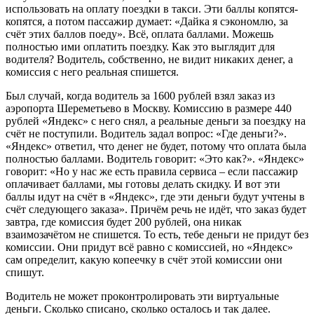
использовать на оплату поездки в такси. Эти баллы копятся-
копятся, а потом пассажир думает: «Дайка я сэкономлю, за
счёт этих баллов поеду». Всё, оплата баллами. Можешь
полностью ими оплатить поездку. Как это выглядит для
водителя? Водитель, собственно, не видит никаких денег, а
комиссия с него реальная спишется.
Был случай, когда водитель за 1600 рублей взял заказ из
аэропорта Шереметьево в Москву. Комиссию в размере 440
рублей «Яндекс» с него снял, а реальные деньги за поездку на
счёт не поступили. Водитель задал вопрос: «Где деньги?».
«Яндекс» ответил, что денег не будет, потому что оплата была
полностью баллами. Водитель говорит: «Это как?». «Яндекс»
говорит: «Но у нас же есть правила сервиса – если пассажир
оплачивает баллами, мы готовы делать скидку. И вот эти
баллы идут на счёт в «Яндекс», где эти деньги будут учтены в
счёт следующего заказа». Причём речь не идёт, что заказ будет
завтра, где комиссия будет 200 рублей, она никак
взаимозачётом не спишется. То есть, тебе деньги не придут без
комиссии. Они придут всё равно с комиссией, но «Яндекс»
сам определит, какую копеечку в счёт этой комиссии они
спишут.
Водитель не может проконтролировать эти виртуальные
деньги. Сколько списано, сколько осталось и так далее.