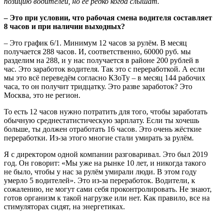
позицию водителей, но её
редко когда слышат.
– Это при условии, что рабочая смена водителя составляет
8 часов и при наличии выходных?
– Это график 6/1. Минимум 12 часов за рулём. В месяц
получается 288 часов. И, соответственно, 60000 руб. мы
разделим на 288, и у нас получается в районе 200 рублей в
час. Это заработок водителя. Так это с переработкой. А если
мы это всё переведём согласно КЗоТу – в месяц 144 рабочих
часа, то он получит тридцатку. Это разве заработок? Это
Москва, это не регион.
То есть 12 часов нужно потратить для того, чтобы заработать
обычную среднестатистическую зарплату. Если ты хочешь
больше, ты должен отработать 16 часов. Это очень жёсткие
переработки. Из-за этого многие стали умирать за рулём.
Я с директором одной компании разговаривал. Это был 2019
год. Он говорит: «Мы уже на рынке 10 лет, и никогда такого
не было, чтобы у нас за рулём умирали люди. В этом году
умерло 5 водителей». Это из-за переработок. Водители, к
сожалению, не могут сами себя проконтролировать. Не знают,
готов организм к такой нагрузке или нет. Как правило, все на
стимуляторах сидят, на энергетиках.