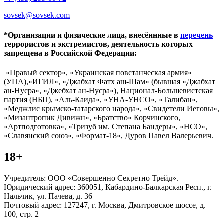
sovsek@sovsek.com
*Организации и физические лица, внесённные в
перечень
террористов и экстремистов, деятельность которых
запрещена в Российской Федерации:
«Правый сектор», «Украинская повстанческая армия»
(УПА),«ИГИЛ», «Джабхат Фатх аш-Шам» (бывшая «Джабхат
ан-Нусра», «Джебхат ан-Нусра»), Национал-Большевистская
партия (НБП), «Аль-Каида», «УНА-УНСО», «Талибан»,
«Меджлис крымско-татарского народа», «Свидетели Иеговы»,
«Мизантропик Дивижн», «Братство» Корчинского,
«Артподготовка», «Тризуб им. Степана Бандеры», «НСО»,
«Славянский союз», «Формат-18», Дуров Павел Валерьевич.
18+
Учредитель: ООО «Совершенно Секретно Трейд».
Юридический адрес: 360051, Кабардино-Балкарская Респ., г.
Нальчик, ул. Пачева, д. 36
Почтовый адрес: 127247, г. Москва, Дмитровское шоссе, д.
100, стр. 2