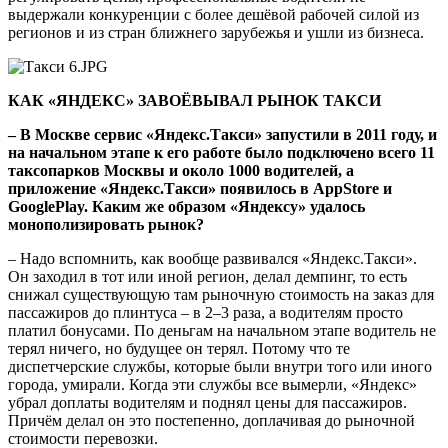
выдержали конкуренции с более дешёвой рабочей силой из
регионов и из стран ближнего зарубежья и ушли из бизнеса.
КАК «ЯНДЕКС» ЗАВОЁВЫВАЛ РЫНОК ТАКСИ
– В Москве сервис «Яндекс.Такси» запустили в 2011 году, и
на начальном этапе к его работе было подключено всего 11
таксопарков Москвы и около 1000 водителей, а
приложение «Яндекс.Такси» появилось в AppStore и
GooglePlay. Каким же образом «Яндексу» удалось
монополизировать рынок?
– Надо вспомнить, как вообще развивался «Яндекс.Такси».
Он заходил в тот или иной регион, делал демпинг, то есть
снижал существующую там рыночную стоимость на заказ для
пассажиров до плинтуса – в 2–3 раза, а водителям просто
платил бонусами. По деньгам на начальном этапе водитель не
терял ничего, но будущее он терял. Потому что те
диспетчерские службы, которые были внутри того или иного
города, умирали. Когда эти службы все вымерли, «Яндекс»
убрал доплаты водителям и поднял цены для пассажиров.
Причём делал он это постепенно, доплачивая до рыночной
стоимости перевозки.