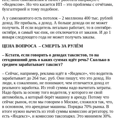
«Яндексом». Но что касается ИП – это проблемы с отчётами,
бухгалтерией и тому подобное.
А у самозанятого есть потолок – 2 миллиона 400 тыс. рублей
доход. Не прибыль, а доход. А больше дохода он не может
получить. И если водитель легально работает, то в сентябре-
октябре, в самый час-пик, он отключается от заказов. И до 1
января следующего года не может получать заказы.
ЦЕНА ВОПРОСА – СМЕРТЬ ЗА РУЛЁМ
– Кстати, если говорить о доходах таксистов, то на
сегодняшний день о каких суммах идёт речь? Сколько в
среднем зарабатывает таксист?
– Сейчас, например, реклама идёт в «Яндексе», что водитель
зарабатывает до 264 тыс. руб. Они пишут, что это доход. Но
люди, к сожалению, не понимают, чем отличается доход от
реального заработка. Из этой суммы надо вычитать затраты.
Надо брать за основу того водителя, у которого не свой
автомобиль, а который берёт машину в аренду. Потому что
сейчас рынок, если мы говорим о Москве, сложился так, что,
в основном, это арендные машины. Порядка 70% рынка. В
итоге нужно вычесть из этой суммы комиссию агрегатору, то
есть «Яндексу», и комиссию таксопарку. Это минимум 30%.