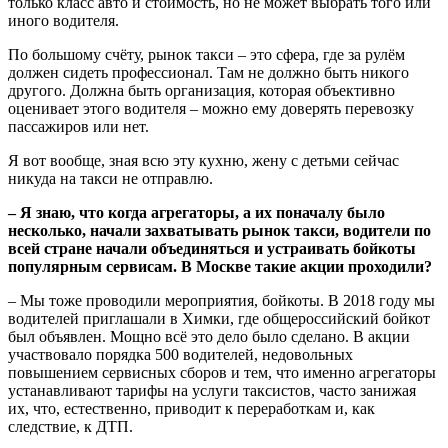
только класс авто и стоимость, но не может выбрать того или
иного водителя.
По большому счёту, рынок такси – это сфера, где за рулём
должен сидеть профессионал. Там не должно быть никого
другого. Должна быть организация, которая объективно
оценивает этого водителя – можно ему доверять перевозку
пассажиров или нет.
Я вот вообще, зная всю эту кухню, жену с детьми сейчас
никуда на такси не отправлю.
– Я знаю, что когда агрегаторы, а их поначалу было
несколько, начали захватывать рынок такси, водители по
всей стране начали объединяться и устраивать бойкоты
популярным сервисам. В Москве такие акции проходили?
– Мы тоже проводили мероприятия, бойкоты. В 2018 году мы
водителей приглашали в Химки, где общероссийский бойкот
был объявлен. Мощно всё это дело было сделано. В акции
участвовало порядка 500 водителей, недовольных
повышением сервисных сборов и тем, что именно агрегаторы
устанавливают тарифы на услуги таксистов, часто занижая
их, что, естественно, приводит к переработкам и, как
следствие, к ДТП.