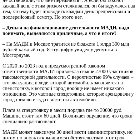
не остановили, что мне переживать». А если бы таксист
каждый день с этим риском сталкивался, он бы задумался над
тем, кто ему будет проводить каждый день предрейсовый и
послерейсовый осмотр. Но этого нет.
– Деньги на финансирование деятельности МАДИ, надо
понимать, выделяются приличные, а что в итоге?
– На МАДИ в Москве тратится из бюджета 1 млрд 300 млн
рублей каждый год. Я эту цифру увидел у депутата в
Мосгордуме.
С 2020 по 2023 год к предусмотренной законом
ответственности МАДИ привлекла свыше 27000 участников
таксомоторной деятельности. С вероятностью 99% случаев –
это эвакуация, в ходе которой автомобиль загоняется на
спецстоянку, к которой город вообще не имеет никакого
отношения. Это частные спецстоянки, которые арендовали у
города землю и туда свозят эти автомобили.
Плата за спецстоянку в месяц порядка где-то 30000 руб.
Машина стоит там 60 дней. Возникает ощущение, что сроки
специально растягивают.
МАДИ может максимум 30 дней вести административку, но
потом по вновь открывшимся обстоятельствам этот срок