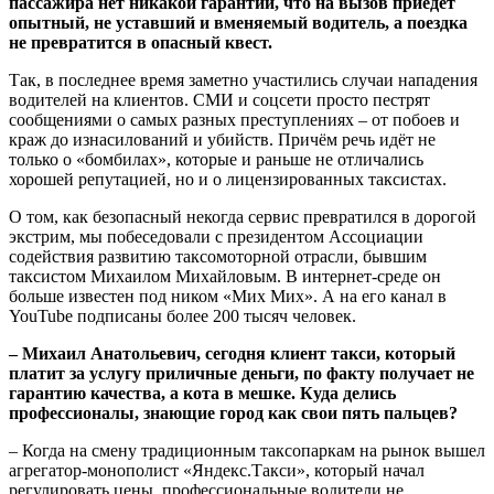
пассажира нет никакой гарантии, что на вызов приедет
опытный, не уставший и вменяемый водитель, а поездка
не превратится в опасный квест.
Так, в последнее время заметно участились случаи нападения
водителей на клиентов. СМИ и соцсети просто пестрят
сообщениями о самых разных преступлениях – от побоев и
краж до изнасилований и убийств. Причём речь идёт не
только о «бомбилах», которые и раньше не отличались
хорошей репутацией, но и о лицензированных таксистах.
О том, как безопасный некогда сервис превратился в дорогой
экстрим, мы побеседовали с президентом Ассоциации
содействия развитию таксомоторной отрасли, бывшим
таксистом Михаилом Михайловым. В интернет-среде он
больше известен под ником «Мих Мих». А на его канал в
YouTube подписаны более 200 тысяч человек.
– Михаил Анатольевич, сегодня клиент такси, который
платит за услугу приличные деньги, по факту получает не
гарантию качества, а кота в мешке. Куда делись
профессионалы, знающие город как свои пять пальцев?
– Когда на смену традиционным таксопаркам на рынок вышел
агрегатор-монополист «Яндекс.Такси», который начал
регулировать цены, профессиональные водители не