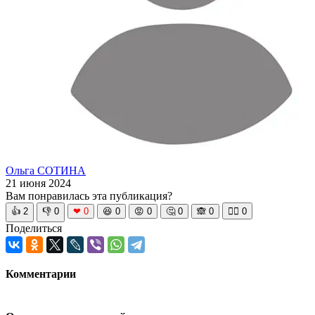
Ольга СОТИНА
21 июня 2024
Вам понравилась эта публикация?
👍
2
👎
0
❤
0
😆
0
😡
0
🤔
0
🙈
0
🧘‍♀️
0
Поделиться
Комментарии