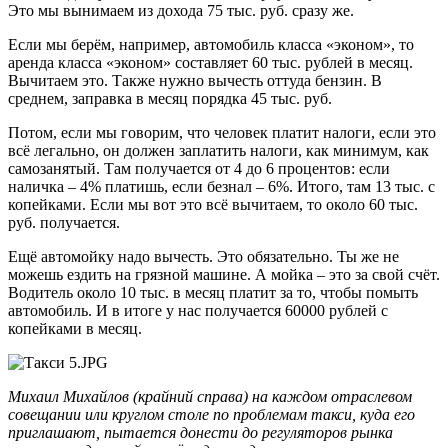
Это мы вынимаем из дохода 75 тыс. руб. сразу же.
Если мы берём, например, автомобиль класса «эконом», то
аренда класса «эконом» составляет 60 тыс. рублей в месяц.
Вычитаем это. Также нужно вычесть оттуда бензин. В
среднем, заправка в месяц порядка 45 тыс. руб.
Потом, если мы говорим, что человек платит налоги, если это
всё легально, он должен заплатить налоги, как минимум, как
самозанятый. Там получается от 4 до 6 процентов: если
наличка – 4% платишь, если безнал – 6%. Итого, там 13 тыс. с
копейками. Если мы вот это всё вычитаем, то около 60 тыс.
руб. получается.
Ещё автомойку надо вычесть. Это обязательно. Ты же не
можешь ездить на грязной машине. А мойка – это за свой счёт.
Водитель около 10 тыс. в месяц платит за то, чтобы помыть
автомобиль. И в итоге у нас получается 60000 рублей с
копейками в месяц.
Михаил Михайлов (крайний справа) на каждом отраслевом
совещании или круглом столе по проблемам такси, куда его
приглашают, пытается донести до регуляторов рынка