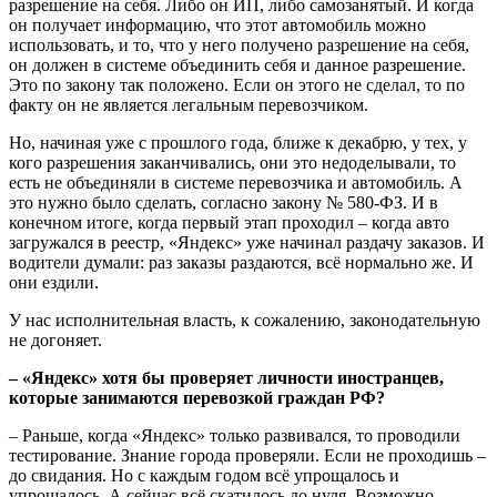
разрешение на себя. Либо он ИП, либо самозанятый. И когда
он получает информацию, что этот автомобиль можно
использовать, и то, что у него получено разрешение на себя,
он должен в системе объединить себя и данное разрешение.
Это по закону так положено. Если он этого не сделал, то по
факту он не является легальным перевозчиком.
Но, начиная уже с прошлого года, ближе к декабрю, у тех, у
кого разрешения заканчивались, они это недоделывали, то
есть не объединяли в системе перевозчика и автомобиль. А
это нужно было сделать, согласно закону № 580-ФЗ. И в
конечном итоге, когда первый этап проходил – когда авто
загружался в реестр, «Яндекс» уже начинал раздачу заказов. И
водители думали: раз заказы раздаются, всё нормально же. И
они ездили.
У нас исполнительная власть, к сожалению, законодательную
не догоняет.
– «Яндекс» хотя бы проверяет личности иностранцев,
которые занимаются перевозкой граждан РФ?
– Раньше, когда «Яндекс» только развивался, то проводили
тестирование. Знание города проверяли. Если не проходишь –
до свидания. Но с каждым годом всё упрощалось и
упрощалось. А сейчас всё скатилось до нуля. Возможно,