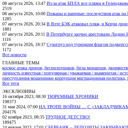
08 августа 2026, 13:47
Из-за атак БПЛА все пляжи в Геленджик
2519
08 августа 2026, 10:00
Пожары и раненые: последствия атак на
1285
07 августа 2026, 20:34
В Ялте БЭК атаковал пляж, в Керчи дрон
1881
07 августа 2026, 20:11
В Петербурге заочно арестовали Лидию 
1116
07 августа 2026, 18:37
Сухогруз под турецким флагом подвергс
1172
Все новости
ГЛАВНЫЕ ТЕМЫ
космос
атака дронов, беспилотников, бпла
монархия, дворянств
личность известная / популярная / уважаемая / знаменитая / ис
преступления
мошенники
коррупция
миграционная политика,
Все теги
ЭКСКЛЮЗИВЫ
16 октября 2023, 08:30
ТЮРЕМНЫЕ ХРОНИКИ
198373
31 мая 2024, 07:00
НА ТРОПЕ ВОЙНЫ … С «ЗАКЛАДЧИКА
204176
02 ноября 2023, 08:35
ТРУДНОЕ ДЕТСТВО!
189475
24 января 2023, 17:01
СБЕРБАНК – ДЕПОЗИТЫ ЗАКРЫВАЮ