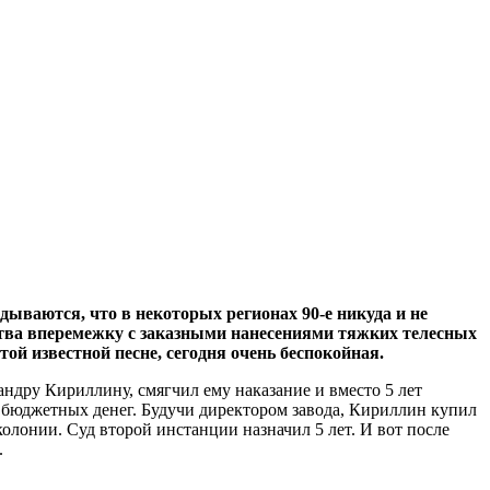
адываются, что в некоторых регионах 90-е никуда и не
ства вперемежку с заказными нанесениями тяжких телесных
той известной песне, сегодня очень беспокойная.
дру Кириллину, смягчил ему наказание и вместо 5 лет
е бюджетных денег. Будучи директором завода, Кириллин купил
олонии. Суд второй инстанции назначил 5 лет. И вот после
.