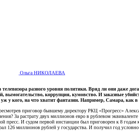
Ольга НИКОЛАЕВА
в телевизора разного уровня политики. Вряд ли они даже дог
й, вымогательство, коррупция, кумовство. И заказные убий
 уж у кого, на что хватит фантазии. Например, Самара, как в 
ресмотрев приговор бывшему директору РКЦ «Прогресс» Алексан
бления? За растрату двух миллионов евро в рублевом эквивалент
й пресс. И судом первой инстанции был приговорен к 8 годам к
рал 126 миллионов рублей у государства. И получил год условно