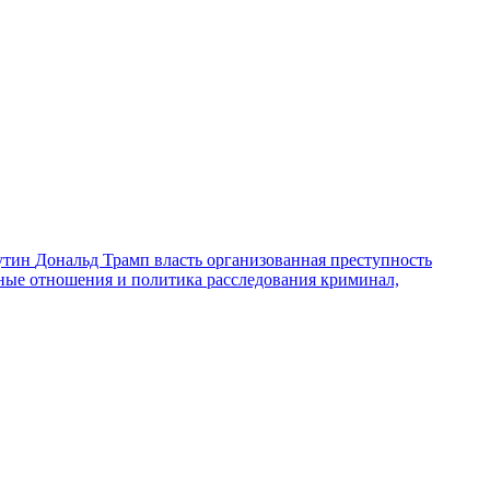
утин
Дональд Трамп
власть
организованная преступность
ные отношения и политика
расследования
криминал,