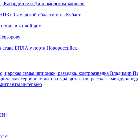
е, Кабардинке и Дивноморском закрыли
 НПЗ в Самарской области и на Кубани
 попал в жилой дом
Невзорову
я атаке БПЛА у порта Новороссийск
о, царская семья
шпионаж, разведка, контрразведка
Владимир П
торическая
терроризм
литература, детектив, рассказы
международ
 мигранты
интервью
МИ»
ТСЯ