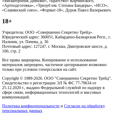
«Мизантропик Дивижн», «Братство» Корчинского,
«Артподготовка», «Тризуб им. Степана Бандеры», «НСО»,
«Славянский союз», «Формат-18», Дуров Павел Валерьевич.
18+
Учредитель: ООО «Совершенно Секретно Трейд».
Юридический адрес: 360051, Кабардино-Балкарская Респ., г.
Нальчик, ул. Пачева, д. 36
Почтовый адрес: 127247, г. Москва, Дмитровское шоссе, д.
100, стр. 2
Все права защищены. Копирование и использование
материалов запрещено, частичное цитирование возможно
только при условии гиперссылки на сайт.
Copyright © 1989-2026. ООО "Совершенно Секретно Трейд".
Свидетельство о регистрации ЭЛ № ФС 77-79634 от
25.12.2020 г., выдано Федеральной службой по надзору в
сфере связи, информационных технологий и массовых
коммуникаций.
Политика конфиценциальности
и
Согласие на обработку
персональных данных