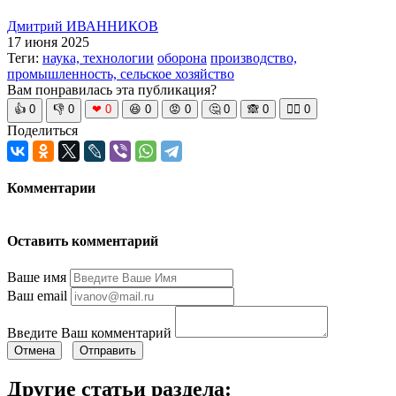
Дмитрий ИВАННИКОВ
17 июня 2025
Теги:
наука, технологии
оборона
производство,
промышленность, сельское хозяйство
Вам понравилась эта публикация?
👍
0
👎
0
❤
0
😆
0
😡
0
🤔
0
🙈
0
🧘‍♀️
0
Поделиться
Комментарии
Оставить комментарий
Ваше имя
Ваш email
Введите Ваш комментарий
Отмена
Отправить
Другие статьи раздела: