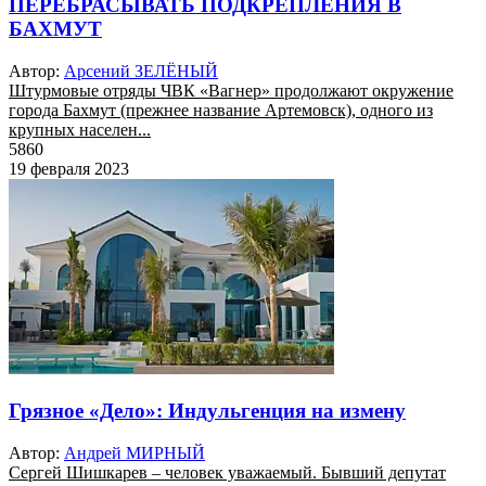
ПЕРЕБРАСЫВАТЬ ПОДКРЕПЛЕНИЯ В
БАХМУТ
Автор:
Арсений ЗЕЛЁНЫЙ
Штурмовые отряды ЧВК «Вагнер» продолжают окружение
города Бахмут (прежнее название Артемовск), одного из
крупных населен...
5860
19 февраля 2023
Грязное «Дело»: Индульгенция на измену
Автор:
Андрей МИРНЫЙ
Сергей Шишкарев – человек уважаемый. Бывший депутат