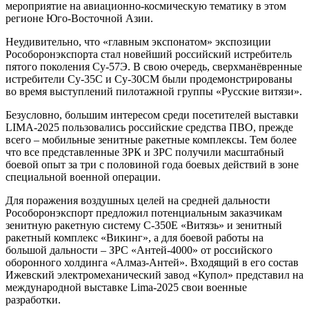
мероприятие на авиационно-космическую тематику в этом
регионе Юго-Восточной Азии.
Неудивительно, что «главным экспонатом» экспозиции
Рособоронэкспорта стал новейший российский истребитель
пятого поколения Су-57Э. В свою очередь, сверхманёвренные
истребители Су-35C и Су-30СМ были продемонстрированы
во время выступлений пилотажной группы «Русские витязи».
Безусловно, большим интересом среди посетителей выставки
LIMA-2025 пользовались российские средства ПВО, прежде
всего – мобильные зенитные ракетные комплексы. Тем более
что все представленные ЗРК и ЗРС получили масштабный
боевой опыт за три с половиной года боевых действий в зоне
специальной военной операции.
Для поражения воздушных целей на средней дальности
Рособоронэкспорт предложил потенциальным заказчикам
зенитную ракетную систему С-350Е «Витязь» и зенитный
ракетный комплекс «Викинг», а для боевой работы на
большой дальности – ЗРС «Антей-4000» от российского
оборонного холдинга «Алмаз-Антей». Входящий в его состав
Ижевский электромеханический завод «Купол» представил на
международной выставке Lima-2025 свои военные
разработки.