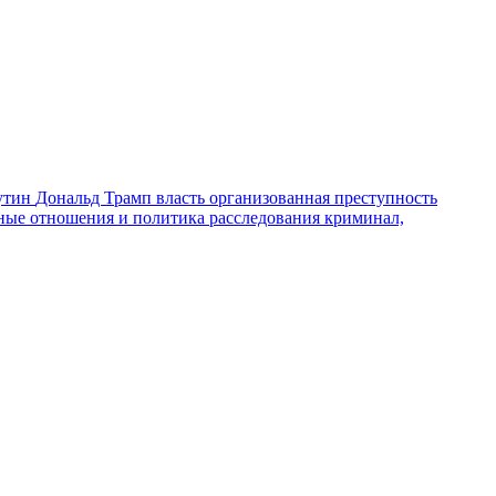
утин
Дональд Трамп
власть
организованная преступность
ные отношения и политика
расследования
криминал,