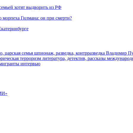
семьей хотят выдворить из РФ
морпеха Гилмана: он при смерти?
 Екатеринбурге
о, царская семья
шпионаж, разведка, контрразведка
Владимир П
торическая
терроризм
литература, детектив, рассказы
международ
 мигранты
интервью
МИ»