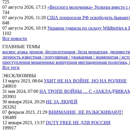
725
07 августа 2026, 17:13
«Веселого молочника» Уолкера вместе с 
744
07 августа 2026, 11:20
США попросили РФ освободить бывшего 
848
07 августа 2026, 10:19
Украина ударила по складу Wildberries в
1102
Все новости
ГЛАВНЫЕ ТЕМЫ
космос
атака дронов, беспилотников, бпла
монархия, дворянств
личность известная / популярная / уважаемая / знаменитая / ис
преступления
мошенники
коррупция
миграционная политика,
Все теги
ЭКСКЛЮЗИВЫ
13 марта 2023, 08:04
УБИТ НЕ НА ВОЙНЕ, НО НА РОДИНЕ
240810
31 мая 2024, 07:00
НА ТРОПЕ ВОЙНЫ … С «ЗАКЛАДЧИКА
203901
30 января 2024, 20:29
НЕ ЗА ЛЮДЕЙ
263262
07 февраля 2023, 21:29
ВНИМАНИЕ, НЕ РАЗЫСКИВАЮТ!
190489
12 января 2023, 13:37
DUTY FREE НЕ ДЛЯ РОССИИ
199917