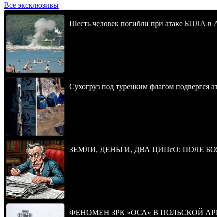
Все эксклюзивы
Шесть человек погибли при атаке БПЛА в 
Сухогруз под турецким флагом подвергся 
ЗЕМЛИ, ДЕНЬГИ, ДВА ЦИПсО: ПОЛЕ БО
ФЕНОМЕН ЗРК «ОСА» В ПОЛЬСКОЙ А