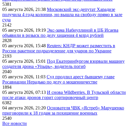
5381
05 августа 2026, 21:38
Московский экс-депутат Харадизе
получила 4 года колонии, но вышла на свободу прямо в зале
суда
2142
05 августа 2026, 19:19
Экс-зама Набиуллиной в ЦБ Исаева
объявили в розыск по делу хищения 4 млрд рублей
2828
05 августа 2026, 15:48
Reuters: КНДР может разместить в
России ракетное подразделение для ударов по Украине
2193
05 августа 2026, 15:01
Под Екатеринбургом взорвали машину
создателя дрона «Упырь», водитель погиб
2040
05 августа 2026, 11:03
Суд продлил арест бывшему главе
Росавиации Нерадько по делу о мошенничестве
1894
05 августа 2026, 07:13
И снова Wildberries. В Тульской области
после атаки дронов горит сортировочный центр
6382
04 августа 2026, 21:20
Основателя ЧВК «Ястреб» Марущенко
приговорили к 18 годам за похищение военных
2540
Все новости