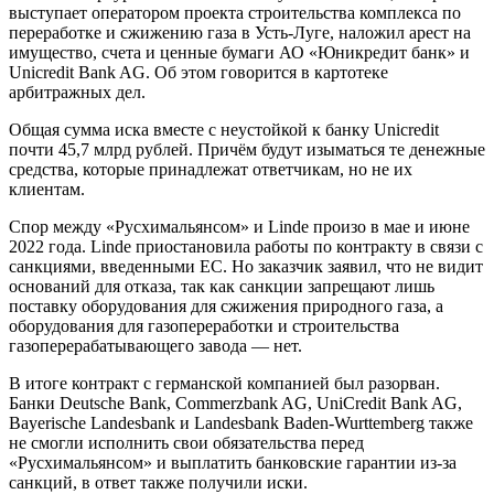
выступает оператором проекта строительства комплекса по
переработке и сжижению газа в Усть-Луге, наложил арест на
имущество, счета и ценные бумаги АО «Юникредит банк» и
Unicredit Bank AG. Об этом говорится в картотеке
арбитражных дел.
Общая сумма иска вместе с неустойкой к банку Unicredit
почти 45,7 млрд рублей. Причём будут изыматься те денежные
средства, которые принадлежат ответчикам, но не их
клиентам.
Спор между «Русхимальянсом» и Linde произо в мае и июне
2022 года. Linde приостановила работы по контракту в связи с
санкциями, введенными ЕС. Но заказчик заявил, что не видит
оснований для отказа, так как санкции запрещают лишь
поставку оборудования для сжижения природного газа, а
оборудования для газопереработки и строительства
газоперерабатывающего завода — нет.
В итоге контракт с германской компанией был разорван.
Банки Deutsche Bank, Commerzbank AG, UniCredit Bank AG,
Bayerische Landesbank и Landesbank Baden-Wurttemberg также
не смогли исполнить свои обязательства перед
«Русхимальянсом» и выплатить банковские гарантии из-за
санкций, в ответ также получили иски.