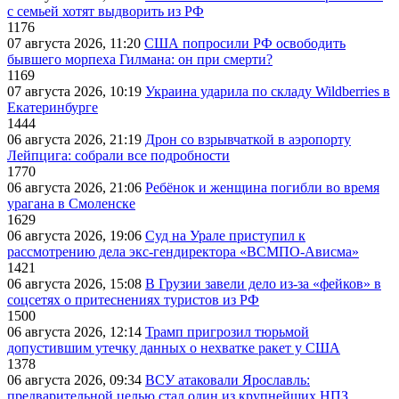
с семьей хотят выдворить из РФ
1176
07 августа 2026, 11:20
США попросили РФ освободить
бывшего морпеха Гилмана: он при смерти?
1169
07 августа 2026, 10:19
Украина ударила по складу Wildberries в
Екатеринбурге
1444
06 августа 2026, 21:19
Дрон со взрывчаткой в аэропорту
Лейпцига: собрали все подробности
1770
06 августа 2026, 21:06
Ребёнок и женщина погибли во время
урагана в Смоленске
1629
06 августа 2026, 19:06
Суд на Урале приступил к
рассмотрению дела экс-гендиректора «ВСМПО-Ависма»
1421
06 августа 2026, 15:08
В Грузии завели дело из-за «фейков» в
соцсетях о притеснениях туристов из РФ
1500
06 августа 2026, 12:14
Трамп пригрозил тюрьмой
допустившим утечку данных о нехватке ракет у США
1378
06 августа 2026, 09:34
ВСУ атаковали Ярославль:
предварительной целью стал один из крупнейших НПЗ