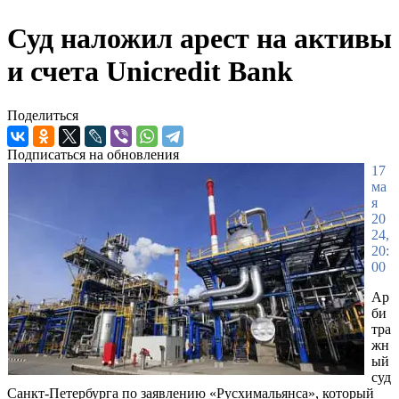
Суд наложил арест на активы
и счета Unicredit Bank
Поделиться
Подписаться на обновления
17
ма
я
20
24,
20:
00
Ар
би
тра
жн
ый
суд
Санкт-Петербурга по заявлению «Русхимальянса», который