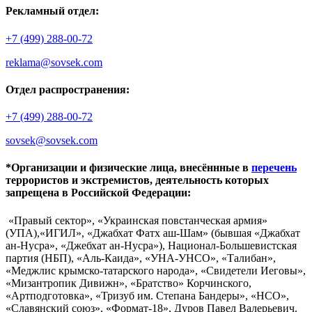
Рекламный отдел:
+7 (499) 288-00-72
reklama@sovsek.com
Отдел распространения:
+7 (499) 288-00-72
sovsek@sovsek.com
*Организации и физические лица, внесённные в
перечень
террористов и экстремистов, деятельность которых
запрещена в Российской Федерации:
«Правый сектор», «Украинская повстанческая армия»
(УПА),«ИГИЛ», «Джабхат Фатх аш-Шам» (бывшая «Джабхат
ан-Нусра», «Джебхат ан-Нусра»), Национал-Большевистская
партия (НБП), «Аль-Каида», «УНА-УНСО», «Талибан»,
«Меджлис крымско-татарского народа», «Свидетели Иеговы»,
«Мизантропик Дивижн», «Братство» Корчинского,
«Артподготовка», «Тризуб им. Степана Бандеры», «НСО»,
«Славянский союз», «Формат-18», Дуров Павел Валерьевич.