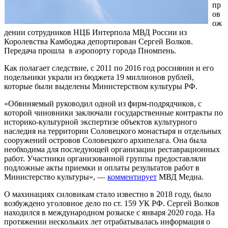
пр
ов
ож
дении сотрудников НЦБ Интерпола МВД России из
Королевства Камбоджа депортирован Сергей Волков.
Передача прошла в аэропорту города Пномпень.
Как полагает следствие, с 2011 по 2016 год россиянин и его
подельники украли из бюджета 19 миллионов рублей,
которые были выделены Министерством культуры РФ.
«Обвиняемый руководил одной из фирм-подрядчиков, с
которой чиновники заключали государственные контракты по
историко-культурной экспертизе объектов культурного
наследия на территории Соловецкого монастыря и отдельных
сооружений островов Соловецкого архипелага. Она была
необходима для последующей организации реставрационных
работ. Участники организованной группы предоставляли
подложные акты приемки и оплаты результатов работ в
Министерство культуры», —
комментирует
МВД Медиа.
О махинациях силовикам стало известно в 2018 году, было
возбуждено уголовное дело по ст. 159 УК РФ. Сергей Волков
находился в международном розыске с января 2020 года. На
протяжении нескольких лет отрабатывалась информация о