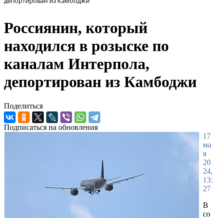
депортирован из Камбоджи
Россиянин, который
находился в розыске по
каналам Интерпола,
депортирован из Камбоджи
Поделиться
Подписаться на обновления
17
ма
я
20
24,
13:
27
В
со