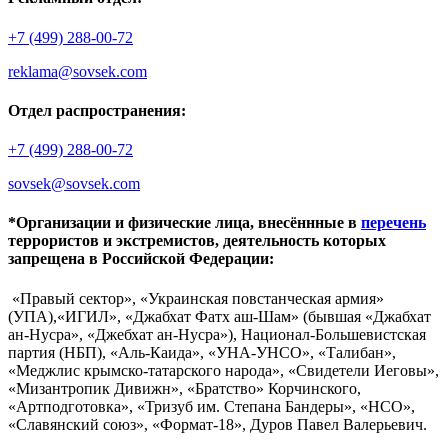
+7 (499) 288-00-72
reklama@sovsek.com
Отдел распространения:
+7 (499) 288-00-72
sovsek@sovsek.com
*Организации и физические лица, внесённные в
перечень
террористов и экстремистов, деятельность которых
запрещена в Российской Федерации:
«Правый сектор», «Украинская повстанческая армия»
(УПА),«ИГИЛ», «Джабхат Фатх аш-Шам» (бывшая «Джабхат
ан-Нусра», «Джебхат ан-Нусра»), Национал-Большевистская
партия (НБП), «Аль-Каида», «УНА-УНСО», «Талибан»,
«Меджлис крымско-татарского народа», «Свидетели Иеговы»,
«Мизантропик Дивижн», «Братство» Корчинского,
«Артподготовка», «Тризуб им. Степана Бандеры», «НСО»,
«Славянский союз», «Формат-18», Дуров Павел Валерьевич.