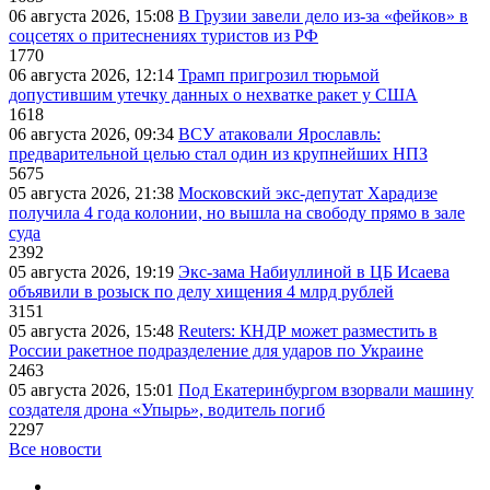
06 августа 2026, 15:08
В Грузии завели дело из-за «фейков» в
соцсетях о притеснениях туристов из РФ
1770
06 августа 2026, 12:14
Трамп пригрозил тюрьмой
допустившим утечку данных о нехватке ракет у США
1618
06 августа 2026, 09:34
ВСУ атаковали Ярославль:
предварительной целью стал один из крупнейших НПЗ
5675
05 августа 2026, 21:38
Московский экс-депутат Харадизе
получила 4 года колонии, но вышла на свободу прямо в зале
суда
2392
05 августа 2026, 19:19
Экс-зама Набиуллиной в ЦБ Исаева
объявили в розыск по делу хищения 4 млрд рублей
3151
05 августа 2026, 15:48
Reuters: КНДР может разместить в
России ракетное подразделение для ударов по Украине
2463
05 августа 2026, 15:01
Под Екатеринбургом взорвали машину
создателя дрона «Упырь», водитель погиб
2297
Все новости