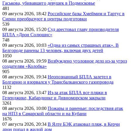
Гаськова, убивавшего девушек в Подмосковье
481
09 августа 2026, 18:42
Российские базы Хмеймим и Тартус в
Сирии преобразуют в центры подготовки
539
09 августа 2026, 15:20
Суд арестовал главу производителя
БПЛА «Дрон Солюшнс»
748
09 августа 2026, 10:03
«Одна из самых страшных атак». В
Белгороде ранены 13 человек, включая двух детей
1050
08 августа 2026, 19:59
Возбуждено уголовное дело из-за угроз
создателям «Колобка»
905
08 августа 2026, 19:34
Неопознанный БПЛА залетел в
Болгарию и взорвался у Трансбалканского газопровода
1132
08 августа 2026, 13:47
Из-за атак БПЛА все пляжи в
Геленджике, Кабардинке и Дивноморском закрыли
3261
08 августа 2026, 10:00
Пожары и раненые: последствия атак
на НПЗ в Самарской области и на Кубани
1676
07 августа 2026, 20:34
В Ялте БЭК атаковал пляж, в Керчи
дрон попал в жилой дом