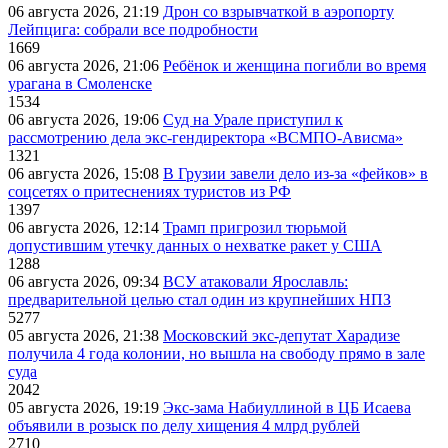
06 августа 2026, 21:19
Дрон со взрывчаткой в аэропорту
Лейпцига: собрали все подробности
1669
06 августа 2026, 21:06
Ребёнок и женщина погибли во время
урагана в Смоленске
1534
06 августа 2026, 19:06
Суд на Урале приступил к
рассмотрению дела экс-гендиректора «ВСМПО-Ависма»
1321
06 августа 2026, 15:08
В Грузии завели дело из-за «фейков» в
соцсетях о притеснениях туристов из РФ
1397
06 августа 2026, 12:14
Трамп пригрозил тюрьмой
допустившим утечку данных о нехватке ракет у США
1288
06 августа 2026, 09:34
ВСУ атаковали Ярославль:
предварительной целью стал один из крупнейших НПЗ
5277
05 августа 2026, 21:38
Московский экс-депутат Харадизе
получила 4 года колонии, но вышла на свободу прямо в зале
суда
2042
05 августа 2026, 19:19
Экс-зама Набиуллиной в ЦБ Исаева
объявили в розыск по делу хищения 4 млрд рублей
2710