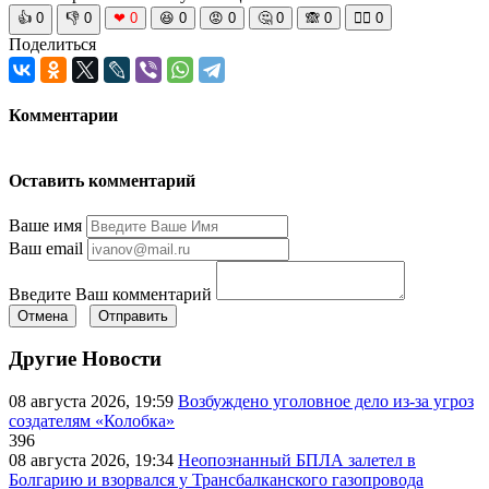
👍
0
👎
0
❤
0
😆
0
😡
0
🤔
0
🙈
0
🧘‍♀️
0
Поделиться
Комментарии
Оставить комментарий
Ваше имя
Ваш email
Введите Ваш комментарий
Отмена
Отправить
Другие Новости
08 августа 2026, 19:59
Возбуждено уголовное дело из-за угроз
создателям «Колобка»
396
08 августа 2026, 19:34
Неопознанный БПЛА залетел в
Болгарию и взорвался у Трансбалканского газопровода