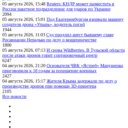
05 августа 2026, 15:48
Reuters: КНДР может разместить в
России ракетное подразделение для ударов по Украине
2094
05 августа 2026, 15:01
Под Екатеринбургом взорвали машину
создателя дрона «Упырь», водитель погиб
1944
05 августа 2026, 11:03
Суд продлил арест бывшему главе
Росавиации Нерадько по делу о мошенничестве
1800
05 августа 2026, 07:13
И снова Wildberries. В Тульской области
после атаки дронов горит сортировочный центр
6247
04 августа 2026, 21:20
Основателя ЧВК «Ястреб» Марущенко
приговорили к 18 годам за похищение военных
2427
04 августа 2026, 15:17
Жителя Крыма задержали по делу о
производстве дронов при помощи 3D‑принтера
2105
Все новости