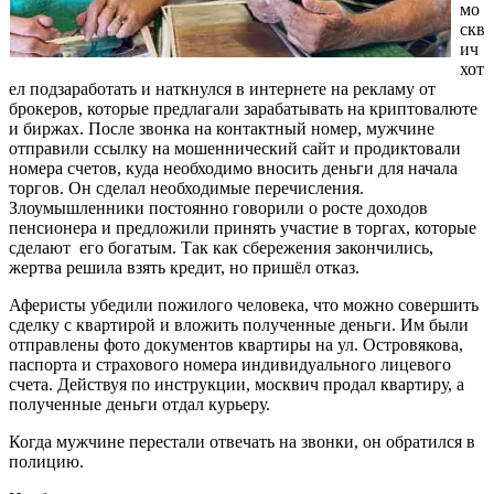
мо
скв
ич
хот
ел подзаработать и наткнулся в интернете на рекламу от
брокеров, которые предлагали зарабатывать на криптовалюте
и биржах. После звонка на контактный номер, мужчине
отправили ссылку на мошеннический сайт и продиктовали
номера счетов, куда необходимо вносить деньги для начала
торгов. Он сделал необходимые перечисления.
Злоумышленники постоянно говорили о росте доходов
пенсионера и предложили принять участие в торгах, которые
сделают его богатым. Так как сбережения закончились,
жертва решила взять кредит, но пришёл отказ.
Аферисты убедили пожилого человека, что можно совершить
сделку с квартирой и вложить полученные деньги. Им были
отправлены фото документов квартиры на ул. Островякова,
паспорта и страхового номера индивидуального лицевого
счета. Действуя по инструкции, москвич продал квартиру, а
полученные деньги отдал курьеру.
Когда мужчине перестали отвечать на звонки, он обратился в
полицию.