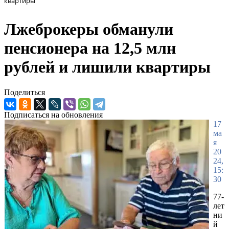
квартиры
Лжеброкеры обманули
пенсионера на 12,5 млн
рублей и лишили квартиры
Поделиться
Подписаться на обновления
17
ма
я
20
24,
15:
30
77-
лет
ни
й