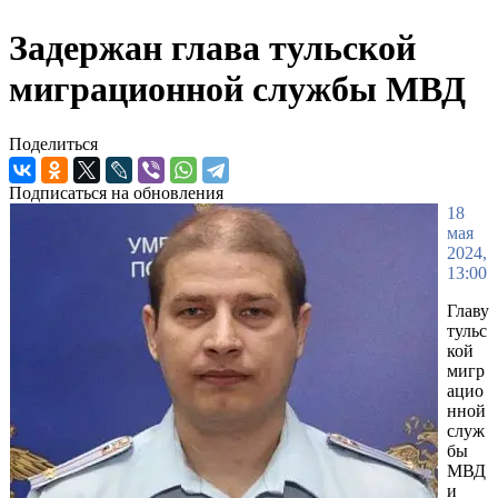
Задержан глава тульской
миграционной службы МВД
Поделиться
Подписаться на обновления
18
мая
2024,
13:00
Главу
тульс
кой
мигр
ацио
нной
служ
бы
МВД
и