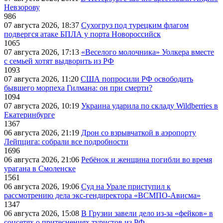
Невзорову
986
07 августа 2026, 18:37
Сухогруз под турецким флагом
подвергся атаке БПЛА у порта Новороссийск
1065
07 августа 2026, 17:13
«Веселого молочника» Уолкера вместе
с семьей хотят выдворить из РФ
1093
07 августа 2026, 11:20
США попросили РФ освободить
бывшего морпеха Гилмана: он при смерти?
1094
07 августа 2026, 10:19
Украина ударила по складу Wildberries в
Екатеринбурге
1367
06 августа 2026, 21:19
Дрон со взрывчаткой в аэропорту
Лейпцига: собрали все подробности
1696
06 августа 2026, 21:06
Ребёнок и женщина погибли во время
урагана в Смоленске
1561
06 августа 2026, 19:06
Суд на Урале приступил к
рассмотрению дела экс-гендиректора «ВСМПО-Ависма»
1347
06 августа 2026, 15:08
В Грузии завели дело из-за «фейков» в
соцсетях о притеснениях туристов из РФ