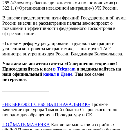
285 («Злоупотребление должностными полномочиями») и
322.1. («Организация незаконной миграции») УК России.
В апреле представители пяти фракций Государственной думы
России внесли на рассмотрение палаты законопроект о
повышении эффективности федерального госконтроля в
сфере миграции.
«Готовим реформу регулирования трудовой миграции и
усиления контроля за мигрантами», — цитирует ТАСС
министра внутренних дел России Владимира Колокольцева.
Уважаемые читатели газеты «Совершенно секретно»!
Присоединяйтесь к нам
в Telegram
и подписывайтесь на
наш официальный
канал в Дзене
. Там все самое
интересное.
____________________
«НЕ БЕРЕЖЁТ СЕБЯ ВАШ НАЧАЛЬНИК»
Громкое
заявление прокурора Томской области Сваровского стало
поводом для обращения в Прокуратуру и СК
ПОЙМАТЬ МАНЬЯКА
Как ловят маньяков и серийных
убийц? Почему они появляются, и есть ли способы быстро