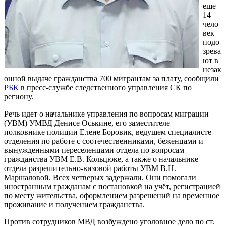
еще
14
чело
век
подо
зрева
ют в
незак
онной выдаче гражданства 700 мигрантам за плату, сообщили
РБК
в пресс-службе следственного управления СК по
региону.
Речь идет о начальнике управления по вопросам миграции
(УВМ) УМВД Денисе Оськине, его заместителе —
полковнике полиции Елене Боровик, ведущем специалисте
отделения по работе с соотечественниками, беженцами и
вынужденными переселенцами отдела по вопросам
гражданства УВМ Е.В. Кольцюке, а также о начальнике
отдела разрешительно-визовой работы УВМ В.Н.
Маршаловой. Всех четверых задержали. Они помогали
иностранным гражданам с постановкой на учёт, регистрацией
по месту жительства, оформлением разрешений на временное
проживание и получением гражданства.
Против сотрудников МВД возбуждено уголовное дело по ст.