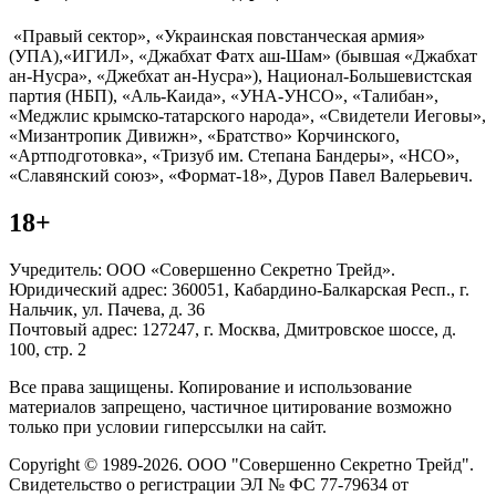
«Правый сектор», «Украинская повстанческая армия»
(УПА),«ИГИЛ», «Джабхат Фатх аш-Шам» (бывшая «Джабхат
ан-Нусра», «Джебхат ан-Нусра»), Национал-Большевистская
партия (НБП), «Аль-Каида», «УНА-УНСО», «Талибан»,
«Меджлис крымско-татарского народа», «Свидетели Иеговы»,
«Мизантропик Дивижн», «Братство» Корчинского,
«Артподготовка», «Тризуб им. Степана Бандеры», «НСО»,
«Славянский союз», «Формат-18», Дуров Павел Валерьевич.
18+
Учредитель: ООО «Совершенно Секретно Трейд».
Юридический адрес: 360051, Кабардино-Балкарская Респ., г.
Нальчик, ул. Пачева, д. 36
Почтовый адрес: 127247, г. Москва, Дмитровское шоссе, д.
100, стр. 2
Все права защищены. Копирование и использование
материалов запрещено, частичное цитирование возможно
только при условии гиперссылки на сайт.
Copyright © 1989-2026. ООО "Совершенно Секретно Трейд".
Свидетельство о регистрации ЭЛ № ФС 77-79634 от