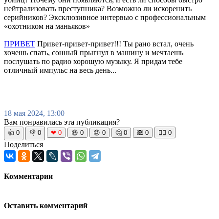
нейтрализовать преступника? Возможно ли искоренить
серийников? Эксклюзивное интервью с профессиональным
«охотником на маньяков»
ПРИВЕТ
Привет-привет-привет!!! Ты рано встал, очень
хочешь спать, сонный прыгнул в машину и мечтаешь
послушать по радио хорошую музыку. Я придам тебе
отличный импульс на весь день...
18 мая 2024, 13:00
Вам понравилась эта публикация?
👍
0
👎
0
❤
0
😆
0
😡
0
🤔
0
🙈
0
🧘‍♀️
0
Поделиться
Комментарии
Оставить комментарий