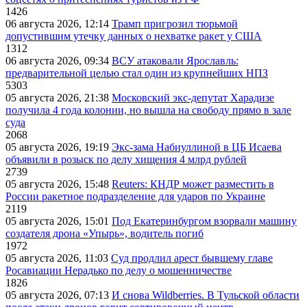
1426
06 августа 2026, 12:14
Трамп пригрозил тюрьмой
допустившим утечку данных о нехватке ракет у США
1312
06 августа 2026, 09:34
ВСУ атаковали Ярославль:
предварительной целью стал один из крупнейших НПЗ
5303
05 августа 2026, 21:38
Московский экс-депутат Харадизе
получила 4 года колонии, но вышла на свободу прямо в зале
суда
2068
05 августа 2026, 19:19
Экс-зама Набиуллиной в ЦБ Исаева
объявили в розыск по делу хищения 4 млрд рублей
2739
05 августа 2026, 15:48
Reuters: КНДР может разместить в
России ракетное подразделение для ударов по Украине
2119
05 августа 2026, 15:01
Под Екатеринбургом взорвали машину
создателя дрона «Упырь», водитель погиб
1972
05 августа 2026, 11:03
Суд продлил арест бывшему главе
Росавиации Нерадько по делу о мошенничестве
1826
05 августа 2026, 07:13
И снова Wildberries. В Тульской области