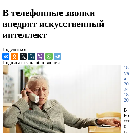
В телефонные звонки
внедрят искусственный
интеллект
Поделиться
Подписаться на обновления
18
ма
я
20
24,
18:
20
В
Ро
сси
и
нач