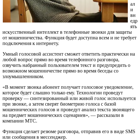
ал
и
вн
едр
ять
искусственный интеллект в телефонные звонки для защиты
от мошенничества. Функция будет доступна всем и не требует
подключения к интернету.
Умный голосовой ассистент сможет ответить практически на
любой вопрос прямо во время телефонного разговора,
озвучить набранный пользователем текст и предупредить о
возможном мошенничестве прямо во время беседы со
злоумышленником.
«В момент звонка абонент получает голосовое уведомление,
которое будет слышно только ему. Технологии проведут
проверку — синтезированный или живой голос используется
при звонке, а затем сверят биометрию голоса с базой
мошеннических голосов и проведут анализ текста звонящего
на предмет мошеннических сценариев», — рассказали в
компании МТС.
Функция сделает резюме разговора, отправив его в виде SMS
или сообщения в мессенджер.