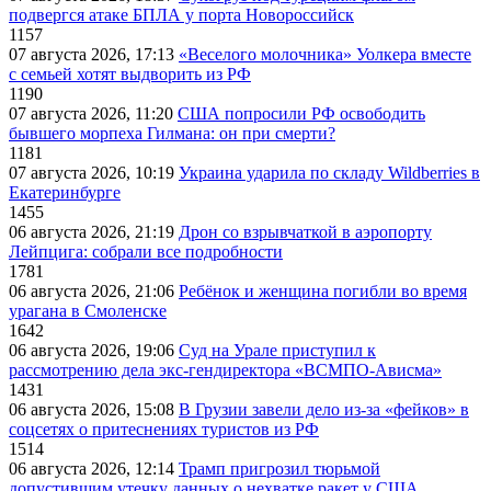
подвергся атаке БПЛА у порта Новороссийск
1157
07 августа 2026, 17:13
«Веселого молочника» Уолкера вместе
с семьей хотят выдворить из РФ
1190
07 августа 2026, 11:20
США попросили РФ освободить
бывшего морпеха Гилмана: он при смерти?
1181
07 августа 2026, 10:19
Украина ударила по складу Wildberries в
Екатеринбурге
1455
06 августа 2026, 21:19
Дрон со взрывчаткой в аэропорту
Лейпцига: собрали все подробности
1781
06 августа 2026, 21:06
Ребёнок и женщина погибли во время
урагана в Смоленске
1642
06 августа 2026, 19:06
Суд на Урале приступил к
рассмотрению дела экс-гендиректора «ВСМПО-Ависма»
1431
06 августа 2026, 15:08
В Грузии завели дело из-за «фейков» в
соцсетях о притеснениях туристов из РФ
1514
06 августа 2026, 12:14
Трамп пригрозил тюрьмой
допустившим утечку данных о нехватке ракет у США