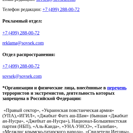
Телефон редакции:
+7 (499) 288-00-72
Рекламный отдел:
+7 (499) 288-00-72
reklama@sovsek.com
Отдел распространения:
+7 (499) 288-00-72
sovsek@sovsek.com
*Организации и физические лица, внесённные в
перечень
террористов и экстремистов, деятельность которых
запрещена в Российской Федерации:
«Правый сектор», «Украинская повстанческая армия»
(УПА),«ИГИЛ», «Джабхат Фатх аш-Шам» (бывшая «Джабхат
ан-Нусра», «Джебхат ан-Нусра»), Национал-Большевистская
партия (НБП), «Аль-Каида», «УНА-УНСО», «Талибан»,
«Меджлис крымско-татарского народа», «Свидетели Иеговы»,