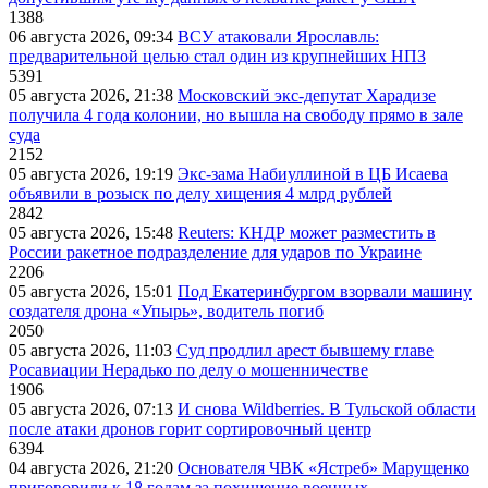
1388
06 августа 2026, 09:34
ВСУ атаковали Ярославль:
предварительной целью стал один из крупнейших НПЗ
5391
05 августа 2026, 21:38
Московский экс-депутат Харадизе
получила 4 года колонии, но вышла на свободу прямо в зале
суда
2152
05 августа 2026, 19:19
Экс-зама Набиуллиной в ЦБ Исаева
объявили в розыск по делу хищения 4 млрд рублей
2842
05 августа 2026, 15:48
Reuters: КНДР может разместить в
России ракетное подразделение для ударов по Украине
2206
05 августа 2026, 15:01
Под Екатеринбургом взорвали машину
создателя дрона «Упырь», водитель погиб
2050
05 августа 2026, 11:03
Суд продлил арест бывшему главе
Росавиации Нерадько по делу о мошенничестве
1906
05 августа 2026, 07:13
И снова Wildberries. В Тульской области
после атаки дронов горит сортировочный центр
6394
04 августа 2026, 21:20
Основателя ЧВК «Ястреб» Марущенко
приговорили к 18 годам за похищение военных