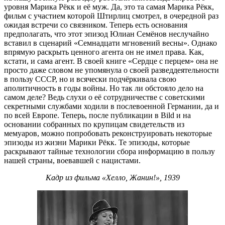
уровня Марика Рёкк и её муж. Да, это та самая Марика Рёкк,
фильм с участием которой Штирлиц смотрел, в очередной раз
ожидая встречи со связником. Теперь есть основания
предполагать, что этот эпизод Юлиан Семёнов неслучайно
вставил в сценарий «Семнадцати мгновений весны». Однако
впрямую раскрыть ценного агента он не имел права. Как,
кстати, и сама агент. В своей книге «Сердце с перцем» она не
просто даже словом не упомянула о своей разведдеятельности
в пользу СССР, но и всячески подчёркивала свою
аполитичность в годы войны. Но так ли обстояло дело на
самом деле? Ведь слухи о её сотрудничестве с советскими
секретными службами ходили в послевоенной Германии, да и
по всей Европе. Теперь, после публикации в Bild и на
основании собранных по крупицам свидетельств из
мемуаров, можно попробовать реконструировать некоторые
эпизоды из жизни Марики Рёкк. Те эпизоды, которые
раскрывают тайные технологии сбора информацию в пользу
нашей страны, воевавшей с нацистами.
Кадр из фильма «Хелло, Жанин!», 1939