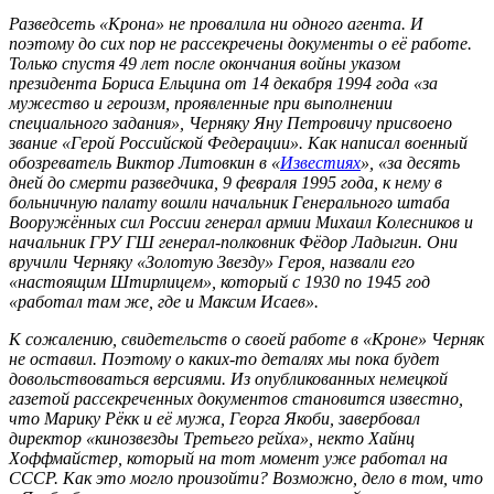
Разведсеть «Крона» не провалила ни одного агента. И
поэтому до сих пор не рассекречены документы о её работе.
Только спустя 49 лет после окончания войны указом
президента Бориса Ельцина от 14 декабря 1994 года «за
мужество и героизм, проявленные при выполнении
специального задания», Черняку Яну Петровичу присвоено
звание «Герой Российской Федерации». Как написал военный
обозреватель Виктор Литовкин в «
Известиях
», «за десять
дней до смерти разведчика, 9 февраля 1995 года, к нему в
больничную палату вошли начальник Генерального штаба
Вооружённых сил России генерал армии Михаил Колесников и
начальник ГРУ ГШ генерал-полковник Фёдор Ладыгин. Они
вручили Черняку «Золотую Звезду» Героя, назвали его
«настоящим Штирлицем», который с 1930 по 1945 год
«работал там же, где и Максим Исаев».
К сожалению, свидетельств о своей работе в «Кроне» Черняк
не оставил. Поэтому о каких-то деталях мы пока будет
довольствоваться версиями. Из опубликованных немецкой
газетой рассекреченных документов становится известно,
что Марику Рёкк и её мужа, Георга Якоби, завербовал
директор «кинозвезды Третьего рейха», некто Хайнц
Хоффмайстер, который на тот момент уже работал на
СССР. Как это могло произойти? Возможно, дело в том, что