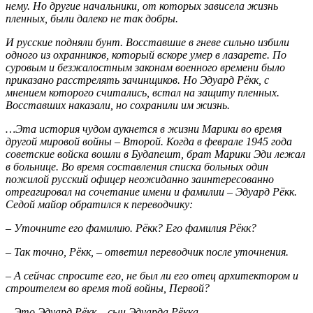
нему. Но другие начальники, от которых зависела жизнь
пленных, были далеко не так добры.
И русские подняли бунт. Восставшие в гневе сильно избили
одного из охранников, который вскоре умер в лазарете. По
суровым и безжалостным законам военного времени было
приказано расстрелять зачинщиков. Но Эдуард Рёкк, с
мнением которого считались, встал на защиту пленных.
Восставших наказали, но сохранили им жизнь.
…Эта история чудом аукнется в жизни Марики во время
другой мировой войны – Второй. Когда в феврале 1945 года
советские войска вошли в Будапешт, брат Марики Эди лежал
в больнице. Во время составления списка больных один
пожилой русский офицер неожиданно заинтересованно
отреагировал на сочетание имени и фамилии – Эдуард Рёкк.
Седой майор обратился к переводчику:
– Уточните его фамилию. Рёкк? Его фамилия Рёкк?
– Так точно, Рёкк, – ответил переводчик после уточнения.
– А сейчас спросите его, не был ли его отец архитектором и
строителем во время той войны, Первой?
– Это Эдуард Рёкк – сын Эдуарда Рёкка.