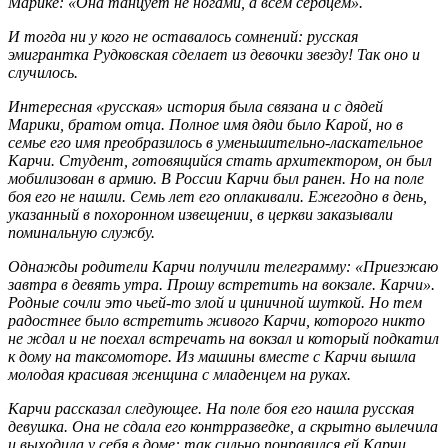
Марике: «Она танцует не ногами, а всем сердцем».
И тогда ни у кого не оставалось сомнений: русская
эмигрантка Рудковская сделает из девочки звезду! Так оно и
случилось.
Интересная «русская» история была связана и с дядей
Марики, братом отца. Полное имя дяди было Карой, но в
семье его имя преобразилось в уменьшительно-ласкательное
Карчи. Студент, готовящийся стать архитектором, он был
мобилизован в армию. В России Карчи был ранен. Но на поле
боя его не нашли. Семь лет его оплакивали. Ежегодно в день,
указанный в похоронном извещении, в церкви заказывали
поминальную службу.
Однажды родители Карчи получили телеграмму: «Приезжаю
завтра в девять утра. Прошу встретить на вокзале. Карчи».
Родные сочли это чьей-то злой и циничной шуткой. Но тем
радостнее было встретить живого Карчи, которого никто
не ждал и не поехал встречать на вокзал и который подкатил
к дому на таксомоторе. Из машины вместе с Карчи вышла
молодая красивая женщина с младенцем на руках.
Карчи рассказал следующее. На поле боя его нашла русская
девушка. Она не сдала его контрразведке, а скрытно вылечила
и выходила у себя в доме: так сильно понравился ей Карчи.