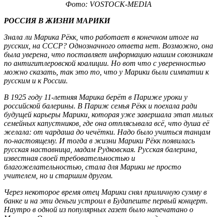
Фото: VOSTOCK-MEDIA
РОССИЯ В ЖИЗНИ МАРИКИ
Знала ли Марика Рёкк, что работает в конечном итоге на
русских, на СССР? Однозначного ответа нет. Возможно, она
была уверена, что поставляет информацию нашим союзникам
по антигитлеровской коалиции. Но вот что с уверенностью
можно сказать, так это то, что у Марики были симпатии к
русским и к России.
В 1925 году 11-летняя Марика берёт в Париже уроки у
российской балерины. В Париж семья Рёкк и поехала ради
будущей карьеры Марики, которая уже завершала этап милых
семейных капустников, где она отплясывала всё, что душа её
желала: от чардаша до чечётки. Надо было учиться танцам
по-настоящему. И тогда в жизни Марики Рёкк появилась
русская наставница, мадам Рудковская. Русская балерина,
известная своей требовательностью и
благожелательностью, стала для Марики не просто
учителем, но и старшим другом.
Через некоторое время отец Марики снял приличную сумму в
банке и на эти деньги устроил в Будапеште первый концерт.
Наутро в одной из популярных газет было напечатано о