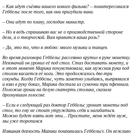
– Как идут съёмки вашего нового фильма? – поинтересовался
Геббельс после того, как они пригубили вина.
– Они идут по плану, господин министр.
– Но я ведь спрашиваю вас не о производственной стороне
дела, а о творческой. Вам нравится ваша роль?
– Да, это то, что я люблю: много музыки и танцев.
Во время разговора Геббельс рассеянно крутил в руке монетку.
Невзначай он уронил её под стол. Стал доставать монету, и
в этот момент Марика почувствовала, как мужская рука под
столом касается её ноги. Это продолжалось две-три
секунды. Когда Геббельс, чуть заметно улыбаясь, выпрямился
и взял в руку бокал, Марика достала из сумочки три пфеннига.
Положив гроши на белую скатерть столика, сказала
дрогнувшим голосом:
– Если в следующий раз доктор Геббельс уронит монеты под
стол, то ему не стоит утруждать себя и нагибаться.
Можно будет взять вот эти… Простите, меня ждёт муж,
мы уже торопимся
Изящная дерзость Марики понравилась Геббельсу. Он вежливо