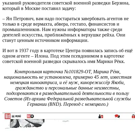
указаний руководителя советской военной разведки Берзина,
который в Москве поставил задачу:
– Ян Петрович, вам надо постараться завербовать агентов не
только в среде вермахта, абвера, гестапо, финансистов и
промышленников. Нам нужны информаторы также среди
деятелей искусства, приближённых к верхушке рейха. Они
станут ценным источником информации.
И вот в 1937 году в картотеке Центра появилась запись об ещё
одном агенте – Илона. Под этим псевдонимом в картотеке
советской военной разведки скрывалось имя Марики Рёкк.
Контрольная карточка №101829-OT, Марика Рёкк,
национальность не установлена, примерно 45 лет, известная
немецкая киноактриса, и её муж, кинорежиссёр Якоби,
гражданство и персональные данные неизвестны,
подозреваются в разведывательной деятельности в пользу
Советов (Из архива Федеральной разведывательной службы
Германии (BND). Перевод с немецкого.)