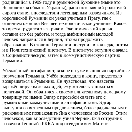
родившийся в 1909 году в румынской Буковине (ныне это
Черновицкая область Украины), рано потерявший родителей
сирота станет впоследствии легендарным разведчиком. Из
королевской Румынии он уехал учиться в Прагу, где с
отличием окончил Высшее технологическое училище. Какое-
то время трудился электриком. Экономический кризис
оставил его без работы, и тогда амбициозный молодой
человек направился в Берлин, чтобы продолжить
образование. В столице Германии поступил в колледж, потом
и в Политехнический институт. В институте вступил сначала
в Социалистическую, затем в Коммунистическую партию
Германии.
Убеждённый антифашист, вскоре он уже выполнял партийные
поручения Тельмана. Учёба подходила к концу, предстояло
возвращаться в Румынию. Ян чувствовал, что навсегда
заражён вирусом левых идей, ему хотелось заниматься
политикой. Он обратился к своему влиятельному немецкому
товарищу по имени Эдгар с просьбой связать его с
румынскими коммунистами и антифашистами. Эдгар
выступил со встречным предложением, более радикальным и
рискованным: познакомить Яна с человеком из России. Этим
человеком, как впоследствии узнал Черняк, был сотрудник
разведки Генштаба РККА под псевдонимом Матиас