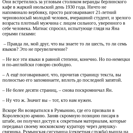
Они встретились за угловым столиком веранды берлинского
кафе в жаркий июльский день 1930 года. Ничто не
напоминало вербовку, просто разговаривают 21-летний
черноволосый молодой человек, вчерашний студент, и зрелого
возраста плотный мужчина с лицом сильного, уверенного в
себе человека. Матиас спросил, испытующе глядя на Яна
серыми глазами:
– Правда ли, мой друг, что вы знаете то ли шесть, то ли семь
языков? Это не преувеличение?
– Не все эти языки в равной степени, конечно. Но по-немецки
и по-английски говорю свободно.
– А ещё поговаривают, что, прочитав страницу текста, вы
полностью его запоминаете, вплоть до последней запятой.
– Не более десяти страниц, – снова поскромничал Ян.
– Ну что ж. Значит вы – тот, кто нам нужен.
Вскоре Ян возвратился в Румынию, где его призвали в
Королевскую армию. Заняв скромную позицию писаря в
штабе, он получил доступ к секретным материалам, которые
передавал своему московскому куратору через девушку-
связника. Румынская сигуранца (секретная служба) вышла на