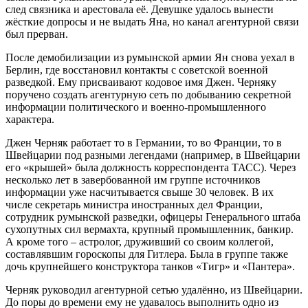
след связника и арестовала её. Девушке удалось вынести
жёсткие допросы и не выдать Яна, но канал агентурной связи
был прерван.
После демобилизации из румынской армии Ян снова уехал в
Берлин, где восстановил контакты с советской военной
разведкой. Ему присваивают кодовое имя Джен. Черняку
поручено создать агентурную сеть по добыванию секретной
информации политического и военно-промышленного
характера.
Джен Черняк работает то в Германии, то во Франции, то в
Швейцарии под разными легендами (например, в Швейцарии
его «крышей» была должность корреспондента ТАСС). Через
несколько лет в завербованной им группе источников
информации уже насчитывается свыше 30 человек. В их
числе секретарь министра иностранных дел Франции,
сотрудник румынской разведки, офицеры Генерального штаба
сухопутных сил вермахта, крупный промышленник, банкир.
А кроме того – астролог, друживший со своим коллегой,
составлявшим гороскопы для Гитлера. Была в группе также
дочь крупнейшего конструктора танков «Тигр» и «Пантера».
Черняк руководил агентурной сетью удалённо, из Швейцарии.
До поры до времени ему не удавалось выполнить одно из