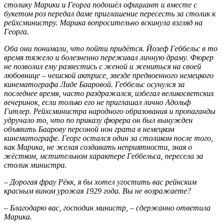
столику Марики и Георга подошёл официант и вместе с
букетом роз передал даме приглашение пересесть за столик к
рейхсминистру. Марика вопросительно вскинула взгляд на
Георга.
Оба они понимали, что пойти придётся. Йозеф Геббельс в то
время тяжело и болезненно переживал личную драму. Фюрер
не позволил ему развестись с женой и жениться на своей
любовнице – чешской актрисе, звезде предвоенного немецкого
кинематографа Лиде Бааровой. Геббельс осунулся за
последнее время, часто раздражался, избегал великосветских
вечеринок, если только его не приглашал лично Адольф
Гитлер. Рейхсминистра народного образования и пропаганды
удручало то, что по приказу фюрера он был вынужден
объявить Баарову персоной нон грата в немецком
кинематографе. Георг остался один за столиком после того,
как Марика, не желая создавать неприятности, зная о
жёстком, мстительном характере Геббельса, пересела за
столик министра.
– Дорогая фрау Рёкк, я бы хотел угостить вас рейнским
красным вином урожая 1929 года. Вы не возражаете?
– Благодарю вас, господин министр, – сдержанно ответила
Марика.