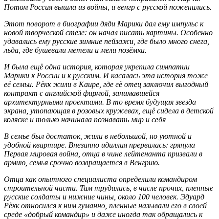
Потом Россия вышла из войны, и венгр с русской поженились.
Этот поворот в биографии дяди Марики дал ему импульс к
новой творческой стезе: он начал писать картины. Особенно
удавались ему русские зимние пейзажи, где было много снега,
льда, где бушевали метели и мели позёмки.
И была ещё одна история, которая укрепила симпатии
Марики к России и к русским. И касалась эта история тоже
её семьи. Рёкк жили в Каире, где её отец заключил выгодный
контракт с английской фирмой, занимавшейся
архитектурными проектами. В то время будущая звезда
экрана, утопающая в розовых кружевах, ещё сидела в детской
коляске и только начинала познавать мир и себя
В семье был достаток, жили в небольшой, но уютной и
удобной квартире. Внезапно идиллия прервалась: грянула
Первая мировая война, отца в чине лейтенанта призвали в
армию, семья срочно возвращается в Венгрию.
Отца как опытного специалиста определили командиром
строительной части. Там трудились, в числе прочих, пленные
русские солдаты и нижние чины, около 100 человек. Эдуард
Рёкк относился к ним гуманно, пленные называли его в своей
среде «добрый командир» и даже иногда так обращались к