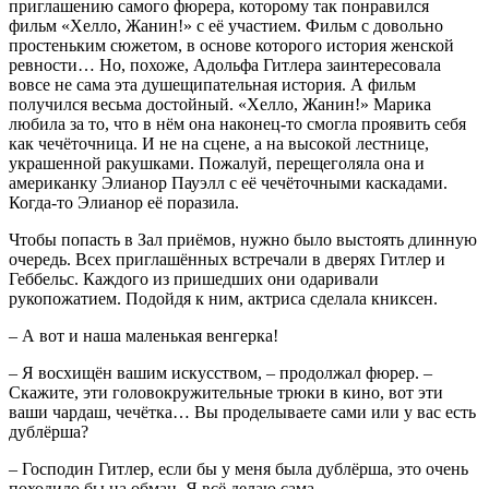
приглашению самого фюрера, которому так понравился
фильм «Хелло, Жанин!» с её участием. Фильм с довольно
простеньким сюжетом, в основе которого история женской
ревности… Но, похоже, Адольфа Гитлера заинтересовала
вовсе не сама эта душещипательная история. А фильм
получился весьма достойный. «Хелло, Жанин!» Марика
любила за то, что в нём она наконец-то смогла проявить себя
как чечёточница. И не на сцене, а на высокой лестнице,
украшенной ракушками. Пожалуй, перещеголяла она и
американку Элианор Пауэлл с её чечёточными каскадами.
Когда-то Элианор её поразила.
Чтобы попасть в Зал приёмов, нужно было выстоять длинную
очередь. Всех приглашённых встречали в дверях Гитлер и
Геббельс. Каждого из пришедших они одаривали
рукопожатием. Подойдя к ним, актриса сделала книксен.
– А вот и наша маленькая венгерка!
– Я восхищён вашим искусством, – продолжал фюрер. –
Скажите, эти головокружительные трюки в кино, вот эти
ваши чардаш, чечётка… Вы проделываете сами или у вас есть
дублёрша?
– Господин Гитлер, если бы у меня была дублёрша, это очень
походило бы на обман. Я всё делаю сама.