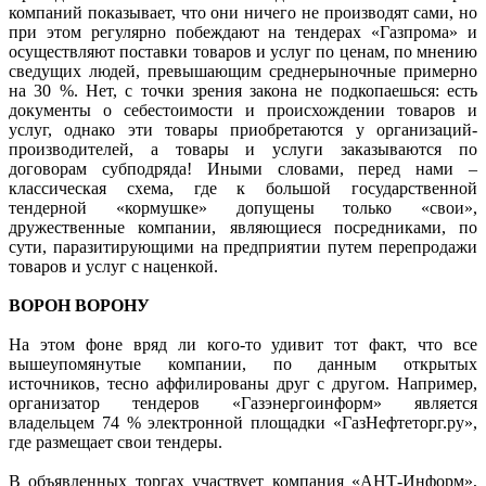
компаний показывает, что они ничего не производят сами, но
при этом регулярно побеждают на тендерах «Газпрома» и
осуществляют поставки товаров и услуг по ценам, по мнению
сведущих людей, превышающим среднерыночные примерно
на 30 %. Нет, с точки зрения закона не подкопаешься: есть
документы о себестоимости и происхождении товаров и
услуг, однако эти товары приобретаются у организаций-
производителей, а товары и услуги заказываются по
договорам субподряда! Иными словами, перед нами –
классическая схема, где к большой государственной
тендерной «кормушке» допущены только «свои»,
дружественные компании, являющиеся посредниками, по
сути, паразитирующими на предприятии путем перепродажи
товаров и услуг с наценкой.
ВОРОН ВОРОНУ
На этом фоне вряд ли кого-то удивит тот факт, что все
вышеупомянутые компании, по данным открытых
источников, тесно аффилированы друг с другом. Например,
организатор тендеров «Газэнергоинформ» является
владельцем 74 % электронной площадки «ГазНефтеторг.ру»,
где размещает свои тендеры.
В объявленных торгах участвует компания «АНТ-Информ»,