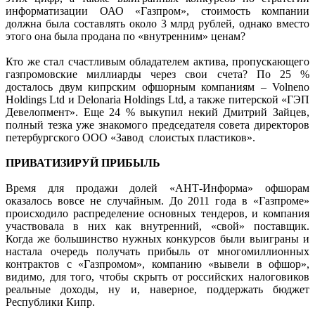
информатизации ОАО «Газпром», стоимость компании
должна была составлять около 3 млрд рублей, однако вместо
этого она была продана по «внутренним» ценам?
Кто же стал счастливым обладателем актива, пропускающего
газпромовские миллиарды через свои счета? По 25 %
досталось двум кипрским офшорным компаниям – Volneno
Holdings Ltd и Delonaria Holdings Ltd, а также питерской «ГЭП
Девелопмент». Еще 24 % выкупил некий Дмитрий Зайцев,
полный тезка уже знакомого председателя совета директоров
петербургского ООО «Завод слоистых пластиков».
ПРИВАТИЗИРУЙ ПРИБЫЛЬ
Время для продажи долей «АНТ-Информа» офшорам
оказалось вовсе не случайным. До 2011 года в «Газпроме»
происходило распределение основных тендеров, и компания
участвовала в них как внутренний, «свой» поставщик.
Когда же большинство нужных конкурсов были выиграны и
настала очередь получать прибыль от многомиллионных
контрактов с «Газпромом», компанию «вывели в офшор»,
видимо, для того, чтобы скрыть от российских налоговиков
реальные доходы, ну и, наверное, поддержать бюджет
Республики Кипр.