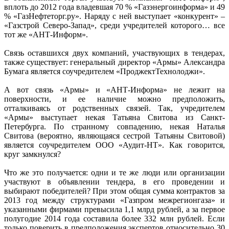
вплоть до 2012 года владевшая 70 % «Газэнергоинформа» и 49
% «ГазНефтеторг.ру». Наряду с ней выступает «конкурент» –
«Газстрой Северо-Запад», среди учредителей которого… все
тот же «АНТ-Информ».
Связь оставшихся двух компаний, участвующих в тендерах,
также существует: генеральный директор «Армы» Александра
Бумага является соучредителем «ПроджектТехнолоджи».
А вот связь «Армы» и «АНТ-Информа» не лежит на
поверхности, и ее наличие можно предположить,
отталкиваясь от родственных связей. Так, учредителем
«Армы» выступает некая Татьяна Свитова из Санкт-
Петербурга. По странному совпадению, некая Наталья
Свитова (вероятно, являющаяся сестрой Татьяны Свитовой)
является соучредителем ООО «Аудит-НТ». Как говорится,
круг замкнулся?
Что же это получается: одни и те же люди или организации
участвуют в объявлении тендера, в его проведении и
выбирают победителей? При этом общая сумма контрактов за
2013 год между структурами «Газпром межрегионгаза» и
указанными фирмами превысила 1,1 млрд рублей, а за первое
полугодие 2014 года составила более 332 млн рублей. Если
только поверить в предположения экспертов относительно 30