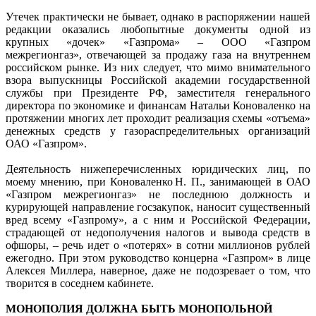
Утечек практически не бывает, однако в распоряжении нашей
редакции оказались любопытные документы одной из
крупных «дочек» «Газпрома» – ООО «Газпром
межрегионгаз», отвечающей за продажу газа на внутреннем
российском рынке. Из них следует, что мимо внимательного
взора выпускницы Российской академии государственной
службы при Президенте РФ, заместителя генерального
директора по экономике и финансам Натальи Коноваленко на
протяжении многих лет проходит реализация схемы «отъема»
денежных средств у газораспределительных организаций
ОАО «Газпром».
Деятельность нижеперечисленных юридических лиц, по
моему мнению, при Коноваленко Н. П., занимающей в ОАО
«Газпром межрегионгаз» не последнюю должность и
курирующей направление госзакупок, наносит существенный
вред всему «Газпрому», а с ним и Российской Федерации,
страдающей от недополучения налогов и вывода средств в
офшоры, – речь идет о «потерях» в сотни миллионов рублей
ежегодно. При этом руководство концерна «Газпром» в лице
Алексея Миллера, наверное, даже не подозревает о том, что
творится в соседнем кабинете.
МОНОПОЛИЯ ДОЛЖНА БЫТЬ МОНОПОЛЬНОЙ