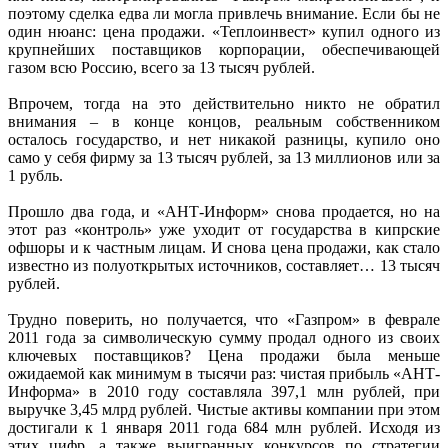
поэтому сделка едва ли могла привлечь внимание. Если бы не
один нюанс: цена продажи. «Теплоинвест» купил одного из
крупнейших поставщиков корпорации, обеспечивающей
газом всю Россию, всего за 13 тысяч рублей.
Впрочем, тогда на это действительно никто не обратил
внимания – в конце концов, реальным собственником
осталось государство, и нет никакой разницы, купило оно
само у себя фирму за 13 тысяч рублей, за 13 миллионов или за
1 рубль.
Прошло два года, и «АНТ-Информ» снова продается, но на
этот раз «контроль» уже уходит от государства в кипрские
офшоры и к частным лицам. И снова цена продажи, как стало
известно из полуоткрытых источников, составляет… 13 тысяч
рублей.
Трудно поверить, но получается, что «Газпром» в феврале
2011 года за символическую сумму продал одного из своих
ключевых поставщиков? Цена продажи была меньше
ожидаемой как минимум в тысячи раз: чистая прибыль «АНТ-
Информа» в 2010 году составляла 397,1 млн рублей, при
выручке 3,45 млрд рублей. Чистые активы компании при этом
достигали к 1 января 2011 года 684 млн рублей. Исходя из
этих цифр, а также выигранных конкурсов по стратегии