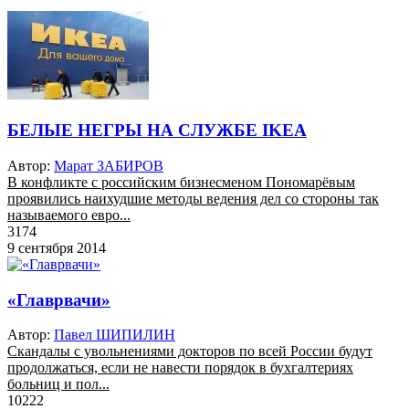
БЕЛЫЕ НЕГРЫ НА СЛУЖБЕ IKEA
Автор:
Марат ЗАБИРОВ
В конфликте с российским бизнесменом Пономарёвым
проявились наихудшие методы ведения дел со стороны так
называемого евро...
3174
9 сентября 2014
«Главрвачи»
Автор:
Павел ШИПИЛИН
Скандалы с увольнениями докторов по всей России будут
продолжаться, если не навести порядок в бухгалтериях
больниц и пол...
10222