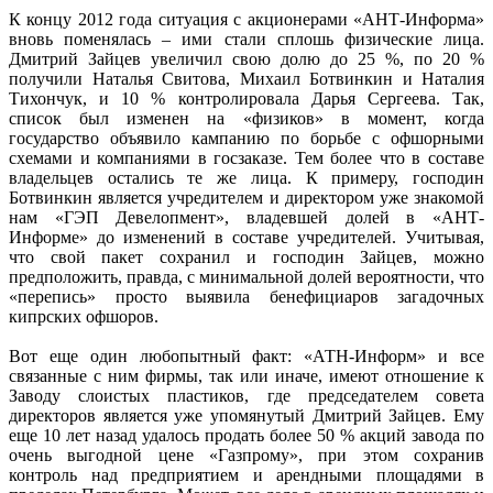
К концу 2012 года ситуация с акционерами «АНТ-Информа»
вновь поменялась – ими стали сплошь физические лица.
Дмитрий Зайцев увеличил свою долю до 25 %, по 20 %
получили Наталья Свитова, Михаил Ботвинкин и Наталия
Тихончук, и 10 % контролировала Дарья Сергеева. Так,
список был изменен на «физиков» в момент, когда
государство объявило кампанию по борьбе с офшорными
схемами и компаниями в госзаказе. Тем более что в составе
владельцев остались те же лица. К примеру, господин
Ботвинкин является учредителем и директором уже знакомой
нам «ГЭП Девелопмент», владевшей долей в «АНТ-
Информе» до изменений в составе учредителей. Учитывая,
что свой пакет сохранил и господин Зайцев, можно
предположить, правда, с минимальной долей вероятности, что
«перепись» просто выявила бенефициаров загадочных
кипрских офшоров.
Вот еще один любопытный факт: «АТН-Информ» и все
связанные с ним фирмы, так или иначе, имеют отношение к
Заводу слоистых пластиков, где председателем совета
директоров является уже упомянутый Дмитрий Зайцев. Ему
еще 10 лет назад удалось продать более 50 % акций завода по
очень выгодной цене «Газпрому», при этом сохранив
контроль над предприятием и арендными площадями в