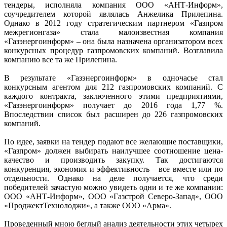
тендеры, исполняла компания ООО «АНТ-Информ»,
соучредителем которой являлась Анжелика Прилепина.
Однако в 2012 году стратегическим партнером «Газпром
межрегионгаза» стала малоизвестная компания
«Газэнергоинформ» – она была назначена организатором всех
конкурсных процедур газпромовских компаний. Возглавила
компанию все та же Прилепина.
В результате «Газэнергоинформ» в одночасье стал
конкурсным агентом для 212 газпромовских компаний. С
каждого контракта, заключенного этими предприятиями,
«Газэнергоинформ» получает до 2016 года 1,77 %.
Впоследствии список был расширен до 226 газпромовских
компаний.
По идее, заявки на тендер подают все желающие поставщики,
«Газпром» должен выбирать наилучшее соотношение цена-
качество и производить закупку. Так достигаются
конкуренция, экономия и эффективность – все вместе или по
отдельности. Однако на деле получается, что среди
победителей зачастую можно увидеть одни и те же компании:
ООО «АНТ-Информ», ООО «Газстрой Северо-Запад», ООО
«ПроджектТехнолоджи», а также ООО «Арма».
Проведенный мною беглый анализ деятельности этих четырех