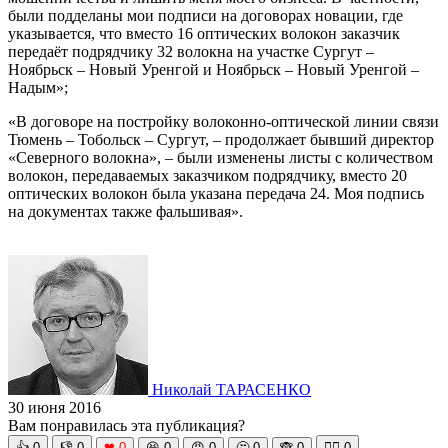
были подделаны мои подписи на договорах новации, где
указывается, что вместо 16 оптических волокон заказчик
передаёт подрядчику 32 волокна на участке Сургут –
Ноябрьск – Новый Уренгой и Ноябрьск – Новый Уренгой –
Надым»;
«В договоре на постройку волоконно-оптической линии связи
Тюмень – Тобольск – Сургут, – продолжает бывший директор
«Северного волокна», – были изменены листы с количеством
волокон, передаваемых заказчиком подрядчику, вместо 20
оптических волокон была указана передача 24. Моя подпись
на документах также фальшивая».
Николай ТАРАСЕНКО
30 июня 2016
Вам понравилась эта публикация?
👍
0
👎
0
❤
0
😆
0
😡
0
🤔
0
🙈
0
🧘‍♀️
0