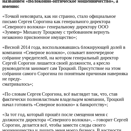
названием «Волоконно-оптическое мошенничество», а
именно:
«Точкой невозврата, как ни странно, стало официальное
письмо Сергея Сорогина как генерального директора
«Северного волокна» генеральному директору ООО
«Зуммер» Михаилу Троцкому с требованием вернуть
незаконно присвоенное имущество»;
«Весной 2014 года, воспользовавшись блокирующей долей в
компании «Северное волокно», созывает внеочередное
собрание учредителей, на котором генеральный директор
Сергей Сорогин лишается своей должности, а кресло
руководителя занимает сам Троцкий. Присутствие на этом
собрании самого Сорогина по понятным причинам наверняка
не преду-
сматривалось»;
«По словам Сергея Сорогина, всё выглядит так, что, став
фактически полновластным владельцем компании, Троцкий
начал готовить «Северное волокно» к банкротству»;
«За тот год, который прошёл после смещения меня с
должности директора «Северного волокна», – говорит Сергей
Сорогин, делается всё, чтобы замести следы своего
мошенничества и лишить меня моего бизнеса. В частности,