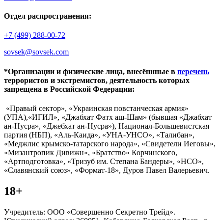
Отдел распространения:
+7 (499) 288-00-72
sovsek@sovsek.com
*Организации и физические лица, внесённные в
перечень
террористов и экстремистов, деятельность которых
запрещена в Российской Федерации:
«Правый сектор», «Украинская повстанческая армия»
(УПА),«ИГИЛ», «Джабхат Фатх аш-Шам» (бывшая «Джабхат
ан-Нусра», «Джебхат ан-Нусра»), Национал-Большевистская
партия (НБП), «Аль-Каида», «УНА-УНСО», «Талибан»,
«Меджлис крымско-татарского народа», «Свидетели Иеговы»,
«Мизантропик Дивижн», «Братство» Корчинского,
«Артподготовка», «Тризуб им. Степана Бандеры», «НСО»,
«Славянский союз», «Формат-18», Дуров Павел Валерьевич.
18+
Учредитель: ООО «Совершенно Секретно Трейд».