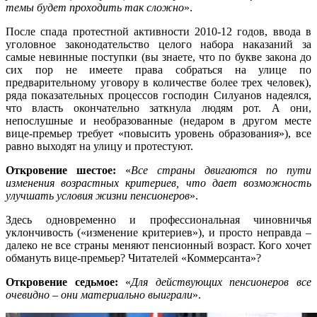
темы будет проходить так сложно
».
После спада протестной активности 2010-12 годов, ввода в
уголовное законодательство целого набора наказаний за
самые невинные поступки (вы знаете, что по букве закона до
сих пор не имеете права собраться на улице по
предварительному уговору в количестве более трех человек),
ряда показательных процессов господин Силуанов надеялся,
что власть окончательно заткнула людям рот. А они,
непослушные и необразованные (недаром в другом месте
вице-премьер требует «повысить уровень образования»), все
равно выходят на улицу и протестуют.
Откровение шестое:
«
Все страны двигаются по пути
изменения возрастных критериев, что дает возможность
улучшать условия жизни пенсионеров
».
Здесь одновременно и профессиональная чиновничья
уклончивость («изменение критериев»), и просто неправда –
далеко не все страны меняют пенсионный возраст. Кого хочет
обмануть вице-премьер? Читателей «Коммерсанта»?
Откровение седьмое:
«
Для действующих пенсионеров все
очевидно – они материально выиграли
».