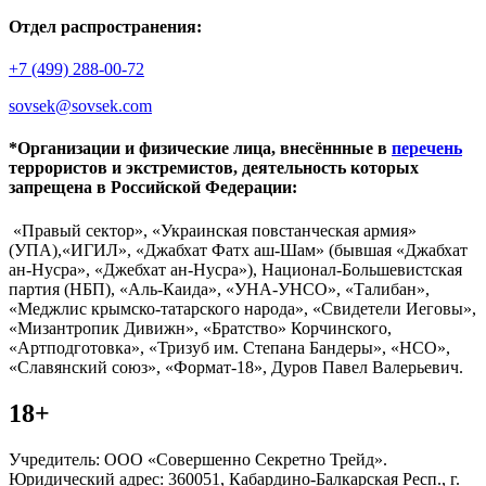
Отдел распространения:
+7 (499) 288-00-72
sovsek@sovsek.com
*Организации и физические лица, внесённные в
перечень
террористов и экстремистов, деятельность которых
запрещена в Российской Федерации:
«Правый сектор», «Украинская повстанческая армия»
(УПА),«ИГИЛ», «Джабхат Фатх аш-Шам» (бывшая «Джабхат
ан-Нусра», «Джебхат ан-Нусра»), Национал-Большевистская
партия (НБП), «Аль-Каида», «УНА-УНСО», «Талибан»,
«Меджлис крымско-татарского народа», «Свидетели Иеговы»,
«Мизантропик Дивижн», «Братство» Корчинского,
«Артподготовка», «Тризуб им. Степана Бандеры», «НСО»,
«Славянский союз», «Формат-18», Дуров Павел Валерьевич.
18+
Учредитель: ООО «Совершенно Секретно Трейд».
Юридический адрес: 360051, Кабардино-Балкарская Респ., г.