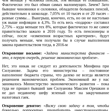
чем меньше у человека пенсия, тем меньше ее повышение.
Фактически это был обман самых малоимущих. Зачем? Зато
бывшие чиновники и силовики, обладатели больших пенсий,
действительно в шоколаде. 7,05% от 10 тысяч и от 20 тысяч –
разные суммы… Выигрыш, конечно, есть, но он не настолько
уж выше инфляции в 4,3%. То есть весь «подарок» составил
2,75% – куда меньше тех 8%, которые фактически то же самое
правительство зажало в 2016 году. То есть пенсионеры и
сейчас, после «изменения возрастных критериев», будут
получать меньше, чем получали бы в случае выполнения
закона правительством тогда, в 2016-м
Откровение восьмое:
«
Задачи министерства финансов –
это, в первую очередь, решение экономических проблем
».
Нет, это никак не следует из деятельности Минфина при
Силуанове. Задача его министерства – постоянное
наполнение бюджета страны, что далеко не всегда является
решением экономических проблем. Экономикой же у нас
занималось Министерство экономического развития – пока
туда не пришел бывший зам Силуанова Максим Орешкин и
не дал недавнему шефу зеленый свет на закручивание
налоговых гаек.
Откровение девятое:
«
Вижу свою задачу в том, чтобы
буквально попроектно проработать инвестинициативы,