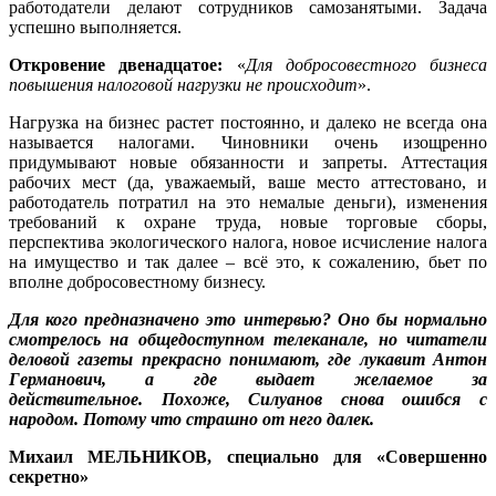
работодатели делают сотрудников самозанятыми. Задача
успешно выполняется.
Откровение двенадцатое:
«
Для добросовестного бизнеса
повышения налоговой нагрузки не происходит
».
Нагрузка на бизнес растет постоянно, и далеко не всегда она
называется налогами. Чиновники очень изощренно
придумывают новые обязанности и запреты. Аттестация
рабочих мест (да, уважаемый, ваше место аттестовано, и
работодатель потратил на это немалые деньги), изменения
требований к охране труда, новые торговые сборы,
перспектива экологического налога, новое исчисление налога
на имущество и так далее – всё это, к сожалению, бьет по
вполне добросовестному бизнесу.
Для кого предназначено это интервью? Оно бы нормально
смотрелось на общедоступном телеканале, но читатели
деловой газеты прекрасно понимают, где лукавит Антон
Германович, а где выдает желаемое за
действительное.
Похоже, Силуанов снова ошибся с
народом. Потому что страшно от него далек.
Михаил МЕЛЬНИКОВ, специально для «Совершенно
секретно»