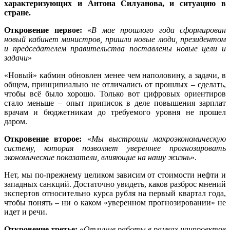
характеризующих и Антона Силуанова, и ситуацию в
стране.
Откровение первое:
«
В мае прошлого года сформирован
новый кабинет министров, пришли новые люди, президентом
и председателем правительства поставлены новые цели и
задачи
»
«Новый» кабмин обновлен менее чем наполовину, а задачи, в
общем, принципиально не отличались от прошлых – сделать,
чтобы всё было хорошо. Только вот цифровых ориентиров
стало меньше – опыт приписок в деле повышения зарплат
врачам и бюджетникам до требуемого уровня не прошел
даром.
Откровение второе:
«
Мы выстроили макроэкономическую
систему, которая позволяет увереннее прогнозировать
экономические показатели, влияющие на нашу жизнь
».
Нет, мы по-прежнему целиком зависим от стоимости нефти и
западных санкций. Достаточно увидеть, каков разброс мнений
экспертов относительно курса рубля на первый квартал года,
чтобы понять – ни о каком «уверенном прогнозировании» не
идет и речи.
Откровение третье:
«
Отличие работы в рамках нацпроектов