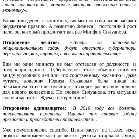
снять препятствия, которые мешают вложению денег в
экономику
».
Вложению денег в экономику, как мы показали выше, мешает
бюджетное правило. А развитию бизнеса – постоянный рост
налогов, который продвигает как раз Минфин Силуанова.
Откровение десятое:
«
Теперь за исполнение
общенациональных задач будут отвечать губернаторы
персонально, как, впрочем, и все члены правительства
».
Еще ни один министр не был отставлен от должности за
профнепригодность. Губернаторов тоже обычно снимают
ввиду уголовных дел или «по собственному желанию»; даже
«утрата доверия» Юрием Лужковым была никак не
наказанием за его деятельность, а скорее расчисткой поляны
для нового коллектива. По словам Силуанова, эта ситуация
скоро изменится. Ждем с нетерпением!
Откровение одиннадцатое:
«
В 2019 году все должны
почувствовать изменения. Именно так ставят задачу
президент и председатель правительства
».
Уже почувствовали, спасибо. Цены растут на глазах, из-за
резкого экономического рывка от десятка оторвалось яйцо,