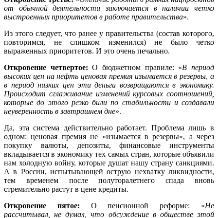
от обычной деятельности заключается в наличии четко
выстроенных приоритетов в работе правительства
».
Из этого следует, что ранее у правительства (состав которого,
повторимся, не слишком изменился) не было четко
выраженных приоритетов. И это очень печально.
Откровение четвертое:
О бюджетном правиле: «
В период
высоких цен на нефть ценовая премия изымается в резервы, а
в период низких цен эти деньги возвращаются в экономику.
Происходит сглаживание изменений курсовых соотношений,
которые до этого резко били по стабильности и создавали
неуверенность в завтрашнем дне
».
Да, эта система действительно работает. Проблема лишь в
одном: ценовая премия не «изымается в резервы», а через
покупку валюты, депозиты, финансовые инструменты
вкладывается в экономику тех самых стран, которые объявили
нам холодную войну, которые душат нашу страну санкциями.
А в России, испытывающей острую нехватку ликвидности,
тем временем после полуторалетнего спада вновь
стремительно растут в цене кредиты.
Откровение пятое:
О пенсионной реформе: «
Не
рассчитывал, не думал, что обсуждение в обществе этой