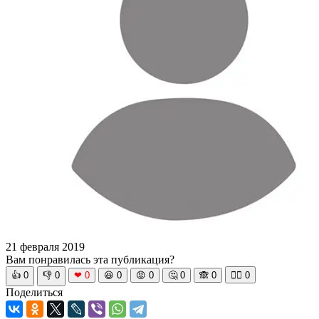
21 февраля 2019
Вам понравилась эта публикация?
👍
0
👎
0
❤
0
😆
0
😡
0
🤔
0
🙈
0
🧘‍♀️
0
Поделиться