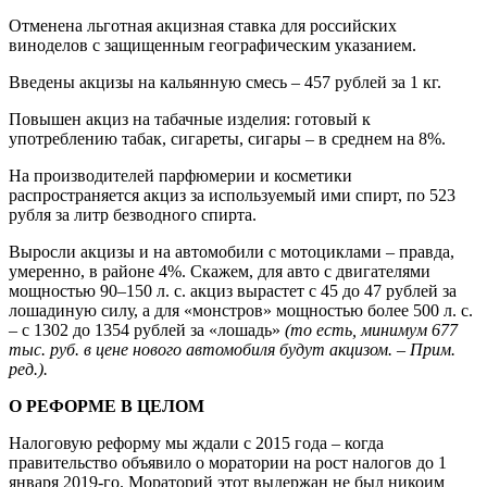
Отменена льготная акцизная ставка для российских
виноделов с защищенным географическим указанием.
Введены акцизы на кальянную смесь – 457 рублей за 1 кг.
Повышен акциз на табачные изделия: готовый к
употреблению табак, сигареты, сигары – в среднем на 8%.
На производителей парфюмерии и косметики
распространяется акциз за используемый ими спирт, по 523
рубля за литр безводного спирта.
Выросли акцизы и на автомобили с мотоциклами – правда,
умеренно, в районе 4%. Скажем, для авто с двигателями
мощностью 90–150 л. с. акциз вырастет с 45 до 47 рублей за
лошадиную силу, а для «монстров» мощностью более 500 л. с.
– с 1302 до 1354 рублей за «лошадь»
(то есть, минимум 677
тыс. руб. в цене нового автомобиля будут акцизом. – Прим.
ред.).
О РЕФОРМЕ В ЦЕЛОМ
Налоговую реформу мы ждали с 2015 года – когда
правительство объявило о моратории на рост налогов до 1
января 2019-го. Мораторий этот выдержан не был никоим