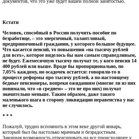
документов, что это уже будет вашей полной занятостью.
Кстати
Человек, способный в России получить пособие по
безработице, – это энергичный, талантливый,
предприимчивый гражданин, у которого большое будущее.
Что касается пенсий, то повышения «на тысячу рублей
для всех», которое виделось бы нам самым справедливым,
не будет. Ежемесячную тысячу получат те, у кого пенсия 14
400 рублей или выше. Вроде бы пропорционально, по
7,05% каждому, но осадочек остается: говорили-то в
процессе реформы про тысячу рублей, а по-настоящему
бедные пенсионеры, вопреки ожиданиям (многие ли из них
понимали, что «в среднем» – это не про них) получат
значительно меньше. Таким образом, даже такого
маленького шага в сторону ликвидации неравенства у нас
не случилось.
* * *
Пожалуй, трудно вспомнить в этом веке другой январь,
который был бы настолько мрачным и безрадостным.
Законная возможность отреагировать на все происходящее у