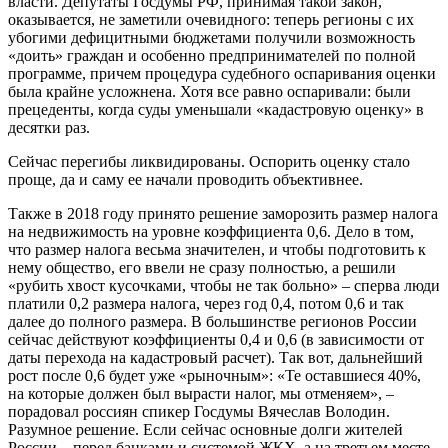
власти. Депутаты Госдумы РФ, принимая такой закон,
оказывается, не заметили очевидного: теперь регионы с их
убогими дефицитными бюджетами получили возможность
«доить» граждан и особенно предпринимателей по полной
программе, причем процедура судебного оспаривания оценки
была крайне усложнена. Хотя все равно оспаривали: были
прецеденты, когда суды уменьшали «кадастровую оценку» в
десятки раз.
Сейчас перегибы ликвидированы. Оспорить оценку стало
проще, да и саму ее начали проводить объективнее.
Также в 2018 году принято решение заморозить размер налога
на недвижимость на уровне коэффициента 0,6. Дело в том,
что размер налога весьма значителен, и чтобы подготовить к
нему общество, его ввели не сразу полностью, а решили
«рубить хвост кусочками, чтобы не так больно» – сперва люди
платили 0,2 размера налога, через год 0,4, потом 0,6 и так
далее до полного размера. В большинстве регионов России
сейчас действуют коэффициенты 0,4 и 0,6 (в зависимости от
даты перехода на кадастровый расчет). Так вот, дальнейший
рост после 0,6 будет уже «рыночным»: «Те оставшиеся 40%,
на которые должен был вырасти налог, мы отменяем», –
порадовал россиян спикер Госдумы Вячеслав Володин.
Разумное решение. Если сейчас основные долги жителей
России – перед банками и системой ЖКХ, а на третьем месте