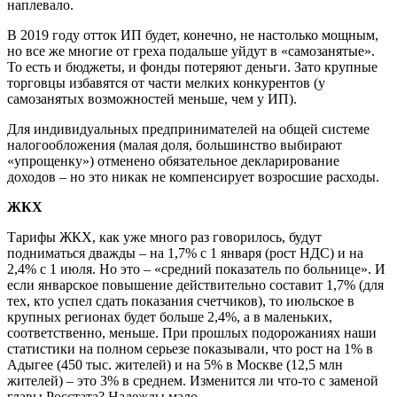
наплевало.
В 2019 году отток ИП будет, конечно, не настолько мощным,
но все же многие от греха подальше уйдут в «самозанятые».
То есть и бюджеты, и фонды потеряют деньги. Зато крупные
торговцы избавятся от части мелких конкурентов (у
самозанятых возможностей меньше, чем у ИП).
Для индивидуальных предпринимателей на общей системе
налогообложения (малая доля, большинство выбирают
«упрощенку») отменено обязательное декларирование
доходов – но это никак не компенсирует возросшие расходы.
ЖКХ
Тарифы ЖКХ, как уже много раз говорилось, будут
подниматься дважды – на 1,7% с 1 января (рост НДС) и на
2,4% с 1 июля. Но это – «средний показатель по больнице». И
если январское повышение действительно составит 1,7% (для
тех, кто успел сдать показания счетчиков), то июльское в
крупных регионах будет больше 2,4%, а в маленьких,
соответственно, меньше. При прошлых подорожаниях наши
статистики на полном серьезе показывали, что рост на 1% в
Адыгее (450 тыс. жителей) и на 5% в Москве (12,5 млн
жителей) – это 3% в среднем. Изменится ли что-то с заменой
главы Росстата? Надежды мало.