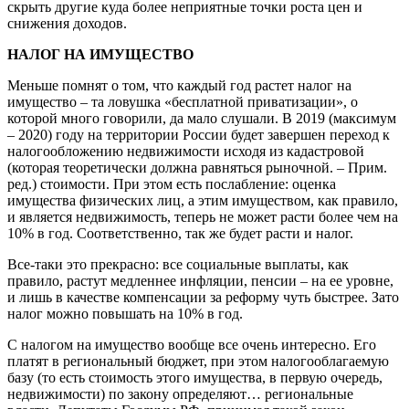
скрыть другие куда более неприятные точки роста цен и
снижения доходов.
НАЛОГ НА ИМУЩЕСТВО
Меньше помнят о том, что каждый год растет налог на
имущество – та ловушка «бесплатной приватизации», о
которой много говорили, да мало слушали. В 2019 (максимум
– 2020) году на территории России будет завершен переход к
налогообложению недвижимости исходя из кадастровой
(которая теоретически должна равняться рыночной. – Прим.
ред.) стоимости. При этом есть послабление: оценка
имущества физических лиц, а этим имуществом, как правило,
и является недвижимость, теперь не может расти более чем на
10% в год. Соответственно, так же будет расти и налог.
Все-таки это прекрасно: все социальные выплаты, как
правило, растут медленнее инфляции, пенсии – на ее уровне,
и лишь в качестве компенсации за реформу чуть быстрее. Зато
налог можно повышать на 10% в год.
С налогом на имущество вообще все очень интересно. Его
платят в региональный бюджет, при этом налогооблагаемую
базу (то есть стоимость этого имущества, в первую очередь,
недвижимости) по закону определяют… региональные