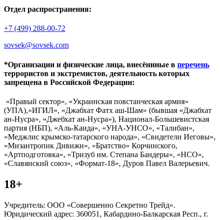
Отдел распространения:
+7 (499) 288-00-72
sovsek@sovsek.com
*Организации и физические лица, внесённные в
перечень
террористов и экстремистов, деятельность которых
запрещена в Российской Федерации:
«Правый сектор», «Украинская повстанческая армия»
(УПА),«ИГИЛ», «Джабхат Фатх аш-Шам» (бывшая «Джабхат
ан-Нусра», «Джебхат ан-Нусра»), Национал-Большевистская
партия (НБП), «Аль-Каида», «УНА-УНСО», «Талибан»,
«Меджлис крымско-татарского народа», «Свидетели Иеговы»,
«Мизантропик Дивижн», «Братство» Корчинского,
«Артподготовка», «Тризуб им. Степана Бандеры», «НСО»,
«Славянский союз», «Формат-18», Дуров Павел Валерьевич.
18+
Учредитель: ООО «Совершенно Секретно Трейд».
Юридический адрес: 360051, Кабардино-Балкарская Респ., г.