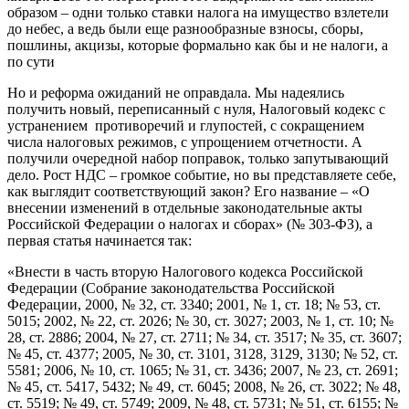
образом – одни только ставки налога на имущество взлетели
до небес, а ведь были еще разнообразные взносы, сборы,
пошлины, акцизы, которые формально как бы и не налоги, а
по сути
Но и реформа ожиданий не оправдала. Мы надеялись
получить новый, переписанный с нуля, Налоговый кодекс с
устранением противоречий и глупостей, с сокращением
числа налоговых режимов, с упрощением отчетности. А
получили очередной набор поправок, только запутывающий
дело. Рост НДС – громкое событие, но вы представляете себе,
как выглядит соответствующий закон? Его название – «О
внесении изменений в отдельные законодательные акты
Российской Федерации о налогах и сборах» (№ 303-ФЗ), а
первая статья начинается так:
«Внести в часть вторую Налогового кодекса Российской
Федерации (Собрание законодательства Российской
Федерации, 2000, № 32, ст. 3340; 2001, № 1, ст. 18; № 53, ст.
5015; 2002, № 22, ст. 2026; № 30, ст. 3027; 2003, № 1, ст. 10; №
28, ст. 2886; 2004, № 27, ст. 2711; № 34, ст. 3517; № 35, ст. 3607;
№ 45, ст. 4377; 2005, № 30, ст. 3101, 3128, 3129, 3130; № 52, ст.
5581; 2006, № 10, ст. 1065; № 31, ст. 3436; 2007, № 23, ст. 2691;
№ 45, ст. 5417, 5432; № 49, ст. 6045; 2008, № 26, ст. 3022; № 48,
ст. 5519; № 49, ст. 5749; 2009, № 48, ст. 5731; № 51, ст. 6155; №