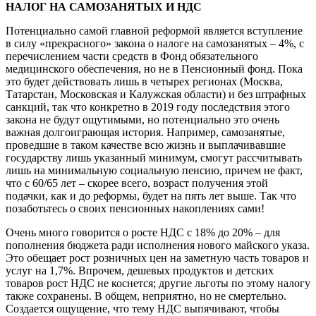
НАЛОГ НА САМОЗАНЯТЫХ И НДС
Потенциально самой главной реформой является вступление
в силу «прекрасного» закона о налоге на самозанятых – 4%, с
перечислением части средств в Фонд обязательного
медицинского обеспечения, но не в Пенсионный фонд. Пока
это будет действовать лишь в четырех регионах (Москва,
Татарстан, Московская и Калужская области) и без штрафных
санкций, так что конкретно в 2019 году последствия этого
закона не будут ощутимыми, но потенциально это очень
важная долгоиграющая история. Например, самозанятые,
проведшие в таком качестве всю жизнь и выплачивавшие
государству лишь указанный минимум, смогут рассчитывать
лишь на минимальную социальную пенсию, причем не факт,
что с 60/65 лет – скорее всего, возраст получения этой
подачки, как и до реформы, будет на пять лет выше. Так что
позаботьтесь о своих пенсионных накоплениях сами!
Очень много говорится о росте НДС с 18% до 20% – для
пополнения бюджета ради исполнения нового майского указа.
Это обещает рост розничных цен на заметную часть товаров и
услуг на 1,7%. Впрочем, дешевых продуктов и детских
товаров рост НДС не коснется; другие льготы по этому налогу
также сохранены. В общем, неприятно, но не смертельно.
Создается ощущение, что тему НДС выпячивают, чтобы