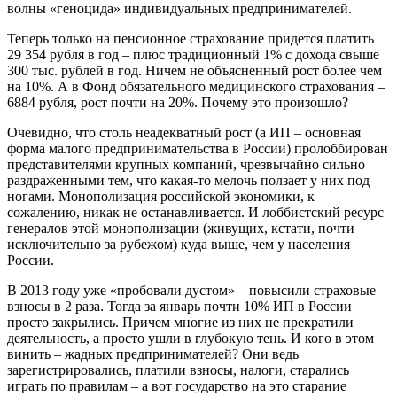
волны «геноцида» индивидуальных предпринимателей.
Теперь только на пенсионное страхование придется платить
29 354 рубля в год – плюс традиционный 1% с дохода свыше
300 тыс. рублей в год. Ничем не объясненный рост более чем
на 10%. А в Фонд обязательного медицинского страхования –
6884 рубля, рост почти на 20%. Почему это произошло?
Очевидно, что столь неадекватный рост (а ИП – основная
форма малого предпринимательства в России) пролоббирован
представителями крупных компаний, чрезвычайно сильно
раздраженными тем, что какая-то мелочь ползает у них под
ногами. Монополизация российской экономики, к
сожалению, никак не останавливается. И лоббистский ресурс
генералов этой монополизации (живущих, кстати, почти
исключительно за рубежом) куда выше, чем у населения
России.
В 2013 году уже «пробовали дустом» – повысили страховые
взносы в 2 раза. Тогда за январь почти 10% ИП в России
просто закрылись. Причем многие из них не прекратили
деятельность, а просто ушли в глубокую тень. И кого в этом
винить – жадных предпринимателей? Они ведь
зарегистрировались, платили взносы, налоги, старались
играть по правилам – а вот государство на это старание