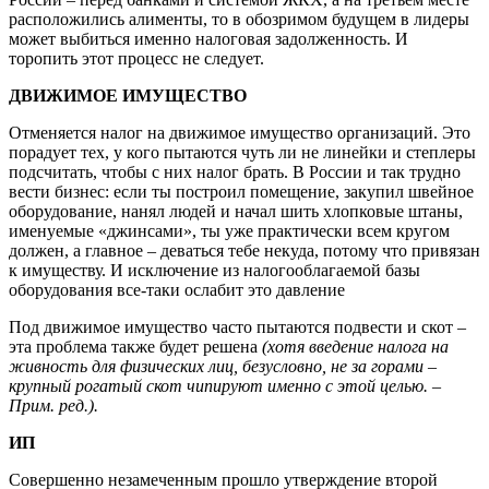
расположились алименты, то в обозримом будущем в лидеры
может выбиться именно налоговая задолженность. И
торопить этот процесс не следует.
ДВИЖИМОЕ ИМУЩЕСТВО
Отменяется налог на движимое имущество организаций. Это
порадует тех, у кого пытаются чуть ли не линейки и степлеры
подсчитать, чтобы с них налог брать. В России и так трудно
вести бизнес: если ты построил помещение, закупил швейное
оборудование, нанял людей и начал шить хлопковые штаны,
именуемые «джинсами», ты уже практически всем кругом
должен, а главное – деваться тебе некуда, потому что привязан
к имуществу. И исключение из налогооблагаемой базы
оборудования все-таки ослабит это давление
Под движимое имущество часто пытаются подвести и скот –
эта проблема также будет решена
(хотя введение налога на
живность для физических лиц, безусловно, не за горами –
крупный рогатый скот чипируют именно с этой целью. –
Прим. ред.).
ИП
Совершенно незамеченным прошло утверждение второй