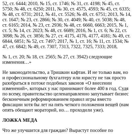
52, ст. 6444; 2010, № 15, ст. 1746; № 31, ст. 4198; № 45, ст.
5750; № 48, ст. 6250; 2011, № 30, ст. 4575, 4593; № 45, ст. 6335;
№ 48, ст. 6731; 2012, № 41, ст. 5526; № 49, ст. 6751; 2013, № 14,
ст. 1647; № 23, ст. 2866; № 30, ст. 4049; № 40, ст. 5038; № 48,
ст. 6165; 2014, № 23, ст. 2936; № 48, ст. 6660, 6663; 2015, № 1,
ст. 5; № 14, ст. 2023; № 48, ст. 6689; 2016, № 1, ст. 6; № 22, ст.
3098; № 26, ст. 3856; № 27, ст. 4175, 4176, 4177, 4181; № 49, ст.
6844, 6851; № 52, ст. 7497; 2017, № 1, ст. 16; № 11, ст. 1534; №
47, ст. 6842; № 49, ст. 7307, 7313, 7322, 7325, 7333; 2018,
№ 1, ст. 20; № 18, ст. 2565; № 27, ст. 3942) следующие
изменения…»
Не законодательство, а Тришкин кафтан. И не только вам, но
и профессиональному бухгалтеру или юристу не так просто
разобраться в потоке подобных законов «О внесении
изменений», которых у нас принимают более 400 в год. Судя
по всему, правительство целенаправленно запутывает бизнес
бесконечным реформированием правил игры вместо
фиксации хотя бы лет на пять четкого положения вещей (нам
опять обещают мораторий, но… проходили уже).
ЛОЖКА МЕДА
Что же улучшится для граждан? Вырастут пособие по