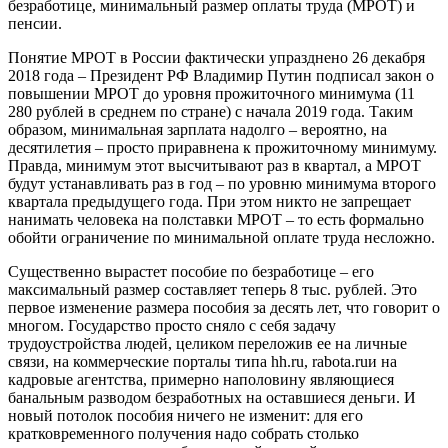
безработице, минимальный размер оплаты труда (МРОТ) и
пенсии.
Понятие МРОТ в России фактически упразднено 26 декабря
2018 года – Президент РФ Владимир Путин подписал закон о
повышении МРОТ до уровня прожиточного минимума (11
280 рублей в среднем по стране) с начала 2019 года. Таким
образом, минимальная зарплата надолго – вероятно, на
десятилетия – просто приравнена к прожиточному минимуму.
Правда, минимум этот высчитывают раз в квартал, а МРОТ
будут устанавливать раз в год – по уровню минимума второго
квартала предыдущего года. При этом никто не запрещает
нанимать человека на полставки МРОТ – то есть формально
обойти ограничение по минимальной оплате труда несложно.
Существенно вырастет пособие по безработице – его
максимальный размер составляет теперь 8 тыс. рублей. Это
первое изменение размера пособия за десять лет, что говорит о
многом. Государство просто сняло с себя задачу
трудоустройства людей, целиком переложив ее на личные
связи, на коммерческие порталы типа hh.ru, rabota.ruи на
кадровые агентства, примерно наполовину являющиеся
банальным разводом безработных на оставшиеся деньги. И
новый потолок пособия ничего не изменит: для его
кратковременного получения надо собрать столько