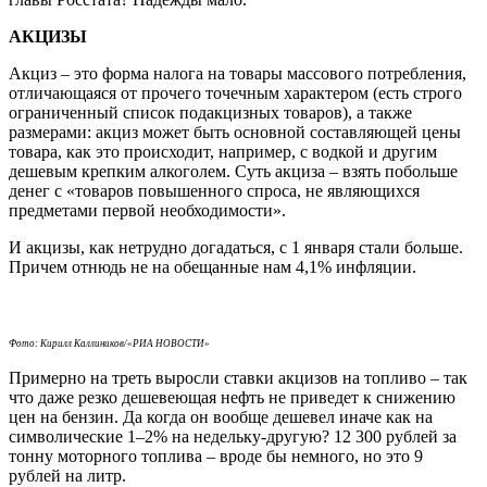
АКЦИЗЫ
Акциз – это форма налога на товары массового потребления,
отличающаяся от прочего точечным характером (есть строго
ограниченный список подакцизных товаров), а также
размерами: акциз может быть основной составляющей цены
товара, как это происходит, например, с водкой и другим
дешевым крепким алкоголем. Суть акциза – взять побольше
денег с «товаров повышенного спроса, не являющихся
предметами первой необходимости».
И акцизы, как нетрудно догадаться, с 1 января стали больше.
Причем отнюдь не на обещанные нам 4,1% инфляции.
Фото: Кирилл Каллиников/«РИА НОВОСТИ»
Примерно на треть выросли ставки акцизов на топливо – так
что даже резко дешевеющая нефть не приведет к снижению
цен на бензин. Да когда он вообще дешевел иначе как на
символические 1–2% на недельку-другую? 12 300 рублей за
тонну моторного топлива – вроде бы немного, но это 9
рублей на литр.