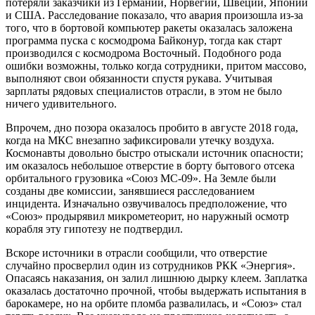
потеряли заказчики из Германии, Норвегии, Швеции, Японии
и США. Расследование показало, что авария произошла из-за
того, что в бортовой компьютер ракеты оказалась заложена
программа пуска с космодрома Байконур, тогда как старт
производился с космодрома Восточный. Подобного рода
ошибки возможны, только когда сотрудники, притом массово,
выполняют свои обязанности спустя рукава. Учитывая
зарплаты рядовых специалистов отрасли, в этом не было
ничего удивительного.
Впрочем, дно позора оказалось пробито в августе 2018 года,
когда на МКС внезапно зафиксировали утечку воздуха.
Космонавты довольно быстро отыскали источник опасности;
им оказалось небольшое отверстие в борту бытового отсека
орбитального грузовика «Союз МС-09». На Земле были
созданы две комиссии, занявшиеся расследованием
инцидента. Изначально озвучивалось предположение, что
«Союз» продырявил микрометеорит, но наружный осмотр
корабля эту гипотезу не подтвердил.
Вскоре источники в отрасли сообщили, что отверстие
случайно просверлил один из сотрудников РКК «Энергия».
Опасаясь наказания, он залил лишнюю дырку клеем. Заплатка
оказалась достаточно прочной, чтобы выдержать испытания в
барокамере, но на орбите пломба развалилась, и «Союз» стал