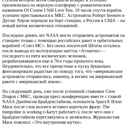
приземлилась на морскую платформу с романтическим
названием Of Course I Still Love You. 19 часов спустя корабль
успешно пристыковался к МКС. Астронавты Роберт Бенкен и
Дуглас Хёрли перешли на борт станции, а Россия и США – на
новый виток космических отношений.
Последние девять лет NASA могло отправлять астронавтов на
станцию только с помощью российских ракет и орбитальных
кораблей «Союз МС». Без своих носителей Штаты остались
после вывода из эксплуатации шаттла «Атлантис» –
последнего из пяти космических челноков,
разрабатывавшихся еще в 70-е годы прошлого века.
Неудивительно, что все причастные к пуску буквально
фонтанировали радостью по поводу того, что «американские
астронавты отправились, наконец, в космос на американской
ракете с американской земли».
На следующий день, уже после успешной стыковки Crew
Dragon с МКС, проводя пресс-конференцию вместе с главой
NASA Джеймсом Брайденстайном, основатель SpaceX Илон
Маск после слов коллеги вставил короткую фразу: The
trampoline is working («Батут работает»), после чего они с
Брайденстайном переглянулись и засмеялись. Журналистам
Маск пояснил: «Это внутренняя шутка».