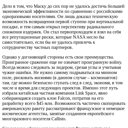
Дело в том, что Маску до сих пор не удалось достичь большей
экономической эффективности по сравнению с российскими
одноразовыми носителями. Он лишь доказал техническую
возможность возвращения первой ступени при вертикальной
посадке, и тем самым открыл перспективу радикального
снижения издержек. Он стал первопроходцем и взял на себя
все репутационные риски, которые NASA несло бы
самостоятельно, если бы не удалось привлечь к
сотрудничеству частных партнеров.
Однако у догоняющей стороны есть свои преимущества.
Проигранное сражение еще не означает проигранную войну.
Всегда можно следовать за лидером, срезая углы и учитывая
чужие ошибки. Не нужно самому подрываться на минном
поле, рисковать жизнями (в данном случае – космонавтов)
там, где можно безопасно ступать след в след, экономя, в том
числе и время для следующих проектов. Именно этот путь
избрала китайская частная компания Link Space, явно
собирающаяся создать клон Falcon, потратив на его
разработку всего $45 млн. Возможность частично скопировать
американскую ракету рассматривают французское и немецкое
космические агентства, занятые созданием европейского
многоразового носителя Callisto.