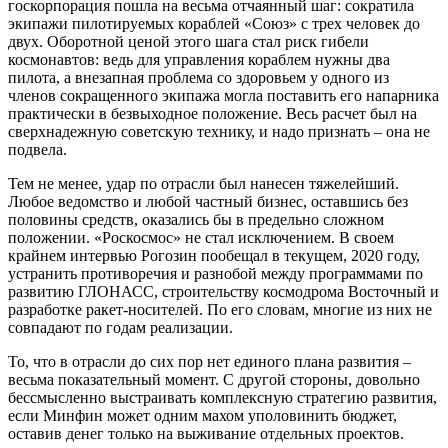
госкорпорация пошла на весьма отчаянный шаг: сократила
экипажи пилотируемых кораблей «Союз» с трех человек до
двух. Оборотной ценой этого шага стал риск гибели
космонавтов: ведь для управления кораблем нужны два
пилота, а внезапная проблема со здоровьем у одного из
членов сокращенного экипажа могла поставить его напарника
практически в безвыходное положение. Весь расчет был на
сверхнадежную советскую технику, и надо признать – она не
подвела.
Тем не менее, удар по отрасли был нанесен тяжелейший.
Любое ведомство и любой частный бизнес, оставшись без
половины средств, оказались бы в предельно сложном
положении. «Роскосмос» не стал исключением. В своем
крайнем интервью Рогозин пообещал в текущем, 2020 году,
устранить противоречия и разнобой между программами по
развитию ГЛОНАСС, строительству космодрома Восточный и
разработке ракет-носителей. По его словам, многие из них не
совпадают по годам реализации.
То, что в отрасли до сих пор нет единого плана развития –
весьма показательный момент. С другой стороны, довольно
бессмысленно выстраивать комплексную стратегию развития,
если Минфин может одним махом уполовинить бюджет,
оставив денег только на выживание отдельных проектов.