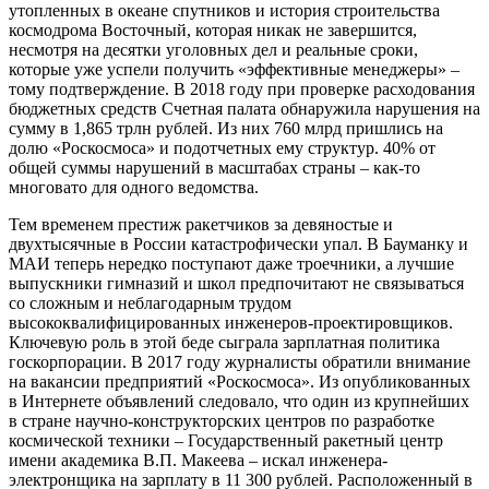
утопленных в океане спутников и история строительства
космодрома Восточный, которая никак не завершится,
несмотря на десятки уголовных дел и реальные сроки,
которые уже успели получить «эффективные менеджеры» –
тому подтверждение. В 2018 году при проверке расходования
бюджетных средств Счетная палата обнаружила нарушения на
сумму в 1,865 трлн рублей. Из них 760 млрд пришлись на
долю «Роскосмоса» и подотчетных ему структур. 40% от
общей суммы нарушений в масштабах страны – как-то
многовато для одного ведомства.
Тем временем престиж ракетчиков за девяностые и
двухтысячные в России катастрофически упал. В Бауманку и
МАИ теперь нередко поступают даже троечники, а лучшие
выпускники гимназий и школ предпочитают не связываться
со сложным и неблагодарным трудом
высококвалифицированных инженеров-проектировщиков.
Ключевую роль в этой беде сыграла зарплатная политика
госкорпорации. В 2017 году журналисты обратили внимание
на вакансии предприятий «Роскосмоса». Из опубликованных
в Интернете объявлений следовало, что один из крупнейших
в стране научно-конструкторских центров по разработке
космической техники – Государственный ракетный центр
имени академика В.П. Макеева – искал инженера-
электронщика на зарплату в 11 300 рублей. Расположенный в