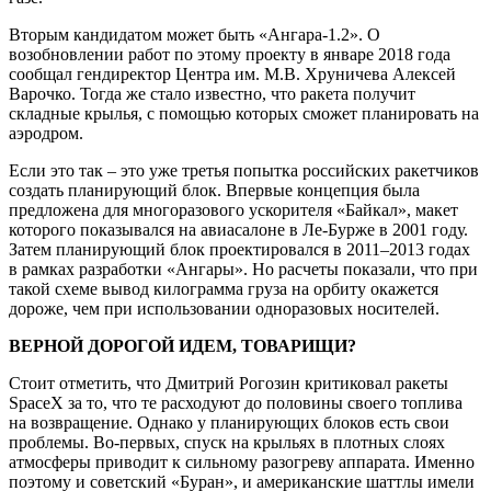
Вторым кандидатом может быть «Ангара-1.2». О
возобновлении работ по этому проекту в январе 2018 года
сообщал гендиректор Центра им. М.В. Хруничева Алексей
Варочко. Тогда же стало известно, что ракета получит
складные крылья, с помощью которых сможет планировать на
аэродром.
Если это так – это уже третья попытка российских ракетчиков
создать планирующий блок. Впервые концепция была
предложена для многоразового ускорителя «Байкал», макет
которого показывался на авиасалоне в Ле-Бурже в 2001 году.
Затем планирующий блок проектировался в 2011–2013 годах
в рамках разработки «Ангары». Но расчеты показали, что при
такой схеме вывод килограмма груза на орбиту окажется
дороже, чем при использовании одноразовых носителей.
ВЕРНОЙ ДОРОГОЙ ИДЕМ, ТОВАРИЩИ?
Стоит отметить, что Дмитрий Рогозин критиковал ракеты
SpaceX за то, что те расходуют до половины своего топлива
на возвращение. Однако у планирующих блоков есть свои
проблемы. Во-первых, спуск на крыльях в плотных слоях
атмосферы приводит к сильному разогреву аппарата. Именно
поэтому и советский «Буран», и американские шаттлы имели