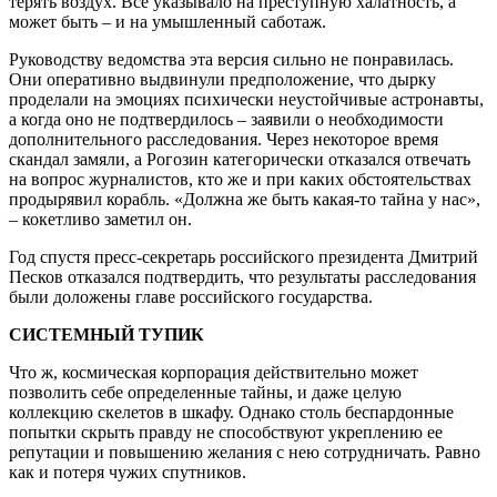
терять воздух. Все указывало на преступную халатность, а
может быть – и на умышленный саботаж.
Руководству ведомства эта версия сильно не понравилась.
Они оперативно выдвинули предположение, что дырку
проделали на эмоциях психически неустойчивые астронавты,
а когда оно не подтвердилось – заявили о необходимости
дополнительного расследования. Через некоторое время
скандал замяли, а Рогозин категорически отказался отвечать
на вопрос журналистов, кто же и при каких обстоятельствах
продырявил корабль. «Должна же быть какая-то тайна у нас»,
– кокетливо заметил он.
Год спустя пресс-секретарь российского президента Дмитрий
Песков отказался подтвердить, что результаты расследования
были доложены главе российского государства.
СИСТЕМНЫЙ ТУПИК
Что ж, космическая корпорация действительно может
позволить себе определенные тайны, и даже целую
коллекцию скелетов в шкафу. Однако столь беспардонные
попытки скрыть правду не способствуют укреплению ее
репутации и повышению желания с нею сотрудничать. Равно
как и потеря чужих спутников.