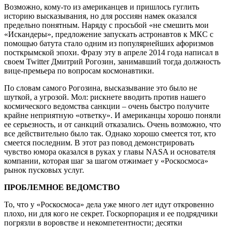
Возможно, кому-то из американцев и пришлось гуглить
историю высказывания, но для россиян намек оказался
предельно понятным. Наряду с просьбой «не смешить мои
«Искандеры», предложение запускать астронавтов к МКС с
помощью батута стало одним из популярнейших афоризмов
посткрымской эпохи. Фразу эту в апреле 2014 года написал в
своем Twitter Дмитрий Рогозин, занимавший тогда должность
вице-премьера по вопросам космонавтики.
По словам самого Рогозина, высказывание это было не
шуткой, а угрозой. Мол: рискнете вводить против нашего
космического ведомства санкции – очень быстро получите
крайне неприятную «ответку». И американцы хорошо поняли
ее серьезность, и от санкций отказались. Очень возможно, что
все действительно было так. Однако хорошо смеется тот, кто
смеется последним. В этот раз повод демонстрировать
чувство юмора оказался в руках у главы NASA и основателя
компании, которая шаг за шагом отжимает у «Роскосмоса»
рынок пусковых услуг.
ПРОБЛЕМНОЕ ВЕДОМСТВО
То, что у «Роскосмоса» дела уже много лет идут откровенно
плохо, ни для кого не секрет. Госкорпорация и ее подрядчики
погрязли в воровстве и некомпетентности; десятки