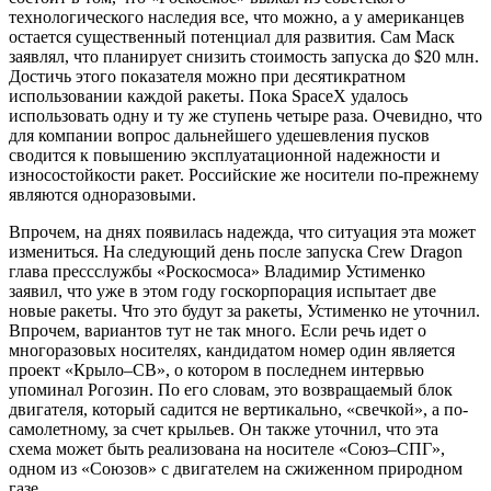
технологического наследия все, что можно, а у американцев
остается существенный потенциал для развития. Сам Маск
заявлял, что планирует снизить стоимость запуска до $20 млн.
Достичь этого показателя можно при десятикратном
использовании каждой ракеты. Пока SpaceX удалось
использовать одну и ту же ступень четыре раза. Очевидно, что
для компании вопрос дальнейшего удешевления пусков
сводится к повышению эксплуатационной надежности и
износостойкости ракет. Российские же носители по-прежнему
являются одноразовыми.
Впрочем, на днях появилась надежда, что ситуация эта может
измениться. На следующий день после запуска Crew Dragon
глава прессслужбы «Роскосмоса» Владимир Устименко
заявил, что уже в этом году госкорпорация испытает две
новые ракеты. Что это будут за ракеты, Устименко не уточнил.
Впрочем, вариантов тут не так много. Если речь идет о
многоразовых носителях, кандидатом номер один является
проект «Крыло–СВ», о котором в последнем интервью
упоминал Рогозин. По его словам, это возвращаемый блок
двигателя, который садится не вертикально, «свечкой», а по-
самолетному, за счет крыльев. Он также уточнил, что эта
схема может быть реализована на носителе «Союз–СПГ»,
одном из «Союзов» с двигателем на сжиженном природном
газе.