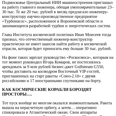
Подмосковье Центральный НИИ машиностроения приглашал
на работу главного инженера, обещая умопомрачительные 23–
30 тыс. Те же 20 тыс. рублей в месяц предлагало инженеру-
конструктору научно-производственное предприятие
«Турбонасос», расположенное в Воронежской области и
занимающееся разработкой турбин и энергетических систем.
Глава Института космической политики Иван Моисеев тогда
признал, что отечественный инженер-конструктор
практически не имеет шансов найти работу в космической
отрасли, которая будет приносить ему больше 30 тыс. рублей.
На фоне таких зарплат руководство «Роскосмоса», которым на
тот момент руководил Игорь Комаров, не постеснялось
арендовать за 9 млн рублей бизнес-джет Gulfstream G550,
чтобы доставить на космодром Восточный VIP-гостей,
приглашенных на старт ракеты «Союз-2.1б» с двумя
российскими и 17 иностранными спутниками на борту.
КАК КОСМИЧЕСКИЕ КОРАБЛИ БОРОЗДЯТ
ПРОСТОРЫ….
Тот пуск вообще во многом оказался знаменательным. Ракета
вышла на нерасчетную орбиту, а затем… оперативно
спикировала в Атлантический океан. Свои аппараты