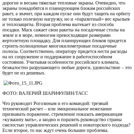
дорогие и весьма тяжелые тепловые экраны. Очевидно, что
экраны понадобятся и планирующим блокам российских
ракет, а значит, при каждом пуске они будут тащить на орбиту
не только полезную нагрузку, но и «паразитный» вес крыльев
и теплозащиты. Вторая проблема вытекает из способа
посадки. Маск сажает свои ракеты на посадочные столы на
земле и в море, немногим превосходящие размерами
вертолетную площадку. Для планирующих блоков придется
строить полноценные многокилометровые посадочные
полосы. Соответственно, оператору придется нести расходы
на их сооружение и поддержание в работоспособном
состоянии. Учитывая особенности российского климата,
безжалостно разрушающего любые дороги, удовольствие – это
будет не из дешевых.
ФОТО: ВАЛЕРИЙ ШАРИФУЛИН/ТАСС
Что руководит Рогозиным и его командой: трезвый
технический расчет – или эмоциональное нежелание
признавать поражение, стремление показать американцам
«кузькину мать», а заодно и поразить руководство страны
смелостью управленческих решений и новаторского подхода?
Если второе, то нас ждут очень большие проблемы.