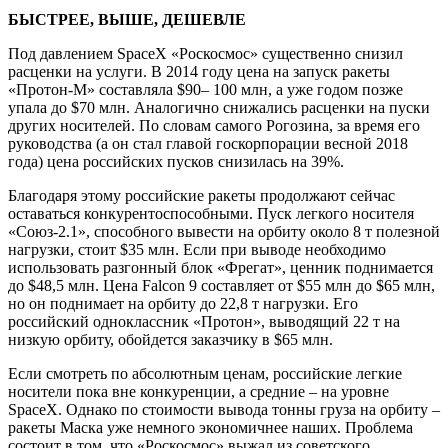
БЫСТРЕЕ, ВЫШЕ, ДЕШЕВЛЕ
Под давлением SpaceX «Роскосмос» существенно снизил
расценки на услуги. В 2014 году цена на запуск ракеты
«Протон-М» составляла $90– 100 млн, а уже годом позже
упала до $70 млн. Аналогично снижались расценки на пуски
других носителей. По словам самого Рогозина, за время его
руководства (а он стал главой госкорпорации весной 2018
года) цена российских пусков снизилась на 39%.
Благодаря этому российские ракеты продолжают сейчас
оставаться конкурентоспособными. Пуск легкого носителя
«Союз-2.1», способного вывести на орбиту около 8 т полезной
нагрузки, стоит $35 млн. Если при выводе необходимо
использовать разгонный блок «Фрегат», ценник поднимается
до $48,5 млн. Цена Falcon 9 составляет от $55 млн до $65 млн,
но он поднимает на орбиту до 22,8 т нагрузки. Его
российский одноклассник «Протон», выводящий 22 т на
низкую орбиту, обойдется заказчику в $65 млн.
Если смотреть по абсолютным ценам, российские легкие
носители пока вне конкуренции, а средние – на уровне
SpaceX. Однако по стоимости вывода тонны груза на орбиту –
ракеты Маска уже немного экономичнее наших. Проблема
состоит в том, что «Роскосмос» выжал из советского