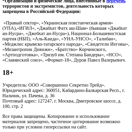
*Организации и физические лица, внесённные в
перечень
террористов и экстремистов, деятельность которых
запрещена в Российской Федерации:
«Правый сектор», «Украинская повстанческая армия»
(УПА),«ИГИЛ», «Джабхат Фатх аш-Шам» (бывшая «Джабхат
ан-Нусра», «Джебхат ан-Нусра»), Национал-Большевистская
партия (НБП), «Аль-Каида», «УНА-УНСО», «Талибан»,
«Меджлис крымско-татарского народа», «Свидетели Иеговы»,
«Мизантропик Дивижн», «Братство» Корчинского,
«Артподготовка», «Тризуб им. Степана Бандеры», «НСО»,
«Славянский союз», «Формат-18», Дуров Павел Валерьевич.
18+
Учредитель: ООО «Совершенно Секретно Трейд».
Юридический адрес: 360051, Кабардино-Балкарская Респ., г.
Нальчик, ул. Пачева, д. 36
Почтовый адрес: 127247, г. Москва, Дмитровское шоссе, д.
100, стр. 2
Все права защищены. Копирование и использование
материалов запрещено, частичное цитирование возможно
только при условии гиперссылки на сайт.