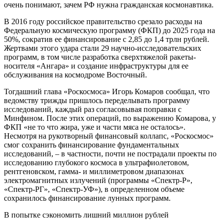
очень понимают, зачем РФ нужна гражданская космонавтика.
В 2016 году российское правительство срезало расходы на
Федеральную космическую программу (ФКП) до 2025 года на
50%, сократив ее финансирование с 2,85 до 1,4 трлн рублей.
Жертвами этого удара стали 29 научно-исследовательских
программ, в том числе разработка сверхтяжелой ракеты-
носителя «Ангара» и создание инфраструктуры для ее
обслуживания на космодроме Восточный.
Тогдашний глава «Роскосмоса» Игорь Комаров сообщал, что
ведомству трижды пришлось переделывать программу
исследований, каждый раз согласовывая поправки с
Минфином. После этих операций, по выражению Комарова, у
ФКП «не то что жира, уже и части мяса не осталось».
Несмотря на рукотворный финансовый коллапс, «Роскосмос»
смог сохранить финансирование фундаментальных
исследований, – в частности, почти не пострадали проекты по
исследованию глубокого космоса в ультрафиолетовом,
рентгеновском, гамма- и миллиметровом диапазонах
электромагнитных излучений (программы «Спектр-Р»,
«Спектр-РГ», «Спектр-УФ»), в определенном объеме
сохранилось финансирование лунных программ.
В попытке сэкономить лишний миллион рублей