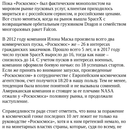
Пока «Роскосмос» был фактическим монополистом на
мировом рынке пусковых услуг, клиентам приходилось
мириться и с российским сервисом, и российскими ценами.
Все стало меняться, когда на рынок вышла SpaceX с
возвращаемым орбитальным грузовиком Dragon и семейством
многоразовых ракет Falcon.
В 2012 году компания Илона Маска произвела всего два
коммерческих пуска, «Роскосмос» же – 26 в интересах
гражданских заказчиков. Прошло всего 5 лет, и в 2017 году
число пусков SpaceX выросло до 16, тогда как наше –
снизилось до 14. С учетом пусков в интересах военных,
компании оформили боевую ничью: по 18 успешных стартов.
Если же принять во внимание запуски, произведенные
«Роскосмосом» в сотрудничестве с Европейским космическим
агентством, счет получится 18:20 в нашу пользу. Тем не менее,
тенденция была вполне понятной и не вызывала сомнений.
Американская компания и стоящее за ее плечами NASA
отжали у «Роскосмоса» половину рынка, и продолжали
наступление.
Справедливости ради стоит отметить, что вина за поражение
в космической гонке последних 10 лет лежит не только на
руководстве «Роскосмоса», хотя и к ним претензий немало, но
и на монетарных властях страны, которые, судя по всему, не