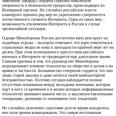
заявления Эдварда Сноудена серьезно поколебали
уверенность в безопасности процессов, происходящих во
Всемирной паутине. Не случайно российские власти
планируют принять ряд мер по укреплению суверенитета
отечественного сегмента Интернета. Одна из таких мер –
возможность отключения Интернета в России в случае
чрезвычайной ситуации.
Однако Минобороны России достаточно вяло реагирует на
подобные угрозы – эксперты отмечают, что идея отметиться в
социальных медиа не нова и запоздала по крайней мере лет на
десять. При этом полноценного присутствия российских
военных в Интернете не предвидится еще длительное время.
Главная причина в том, что руководство Минобороны
недооценивает влияние технологии на общество в целом и на
армию в частности. Большинство генералов гордятся, что они
люди старой закалки и даже кичатся своей компьютерной
безграмотностью. Поэтому сегодня наблюдается полное
отсутствие понимания между молодыми военными, которые
идут в ногу со временем и в жизни которых информационные
технологии занимают важное место, и высокопоставленными
генералами, далекими от понимания этих тенденций.
Не случайно увлечение соцсетями долгое время находилось
вне поля зрения командования. Это самым негативным