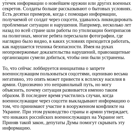
утечек информации о новейшем оружии или других военных
секретов. Солдаты больше рассказывают о бытовых условиях.
Есть десятки примеров, когда с помощью информации,
получаемой от солдат через соцсети, удавалось ликвидировать
проблемные ситуации и нарушения. Например, несколько лет
назад по всей стране шли работы по утилизации боеприпасов
на полигонах, многие ребята пересылали фотографии, где
наглядно было видно, в каких условиях приходится работать,
как нарушается техника безопасности. Имея на руках
неопровержимые доказательства нарушений, правозащитные
организации сумели добиться, чтобы они были устранены.
То, что сейчас лоббируется инициатива о запрете
военнослужащим пользоваться соцсетями, оцениваю весьма
негативно, это опять может привести к всплеску насилия в
армии. Однозначно это неправильный путь, но могу
объяснить, почему ситуация развивается именно таким
образом. В последнее время участились случаи, когда
военнослужащие через соцсети выкладывают информацию о
том, что принимают участие в вооруженном конфликте на
Украине. При этом руководство страны и армии утверждает,
что никаких российских военнослужащих на Украине нет.
Приняв такой закон, депутаты Думы помогут скрывать эту
информацию.