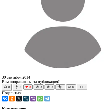
30 сентября 2014
Вам понравилась эта публикация?
👍
0
👎
0
❤
0
😆
0
😡
0
🤔
0
🙈
0
🧘‍♀️
0
Поделиться
Комментарии