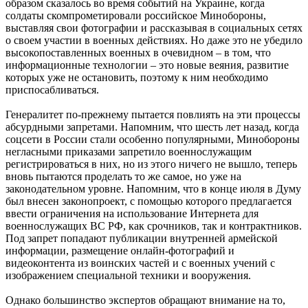
образом сказалось во время событий на Украине, когда
солдаты скомпрометировали российское Минобороны,
выставляя свои фотографии и рассказывая в социальных сетях
о своем участии в военных действиях. Но даже это не убедило
высокопоставленных военных в очевидном – в том, что
информационные технологии – это новые веяния, развитие
которых уже не остановить, поэтому к ним необходимо
приспосабливаться.
Генералитет по-прежнему пытается повлиять на эти процессы
абсурдными запретами. Напомним, что шесть лет назад, когда
соцсети в России стали особенно популярными, Минобороны
негласными приказами запретило военнослужащим
регистрироваться в них, но из этого ничего не вышло, теперь
вновь пытаются проделать то же самое, но уже на
законодательном уровне. Напомним, что в конце июля в Думу
был внесен законопроект, с помощью которого предлагается
ввести ограничения на использование Интернета для
военнослужащих ВС РФ, как срочников, так и контрактников.
Под запрет попадают публикации внутренней армейской
информации, размещение онлайн-фотографий и
видеоконтента из воинских частей и с военных учений с
изображением специальной техники и вооружения.
Однако большинство экспертов обращают внимание на то,