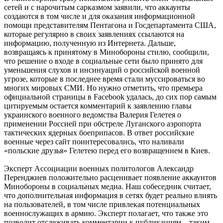
сетей и с нарочитым сарказмом заявили, что аккаунты
создаются в том числе и для оказания информационной
помощи представителям Пентагона и Госдепартамента США,
которые регулярно в своих заявлениях ссылаются на
информацию, полученную из Интернета. Дальше,
возвращаясь к принятому в Минобороны стилю, сообщили,
что решение о входе в социальные сети было принято для
уменьшения слухов и инсинуаций о российской военной
угрозе, которые в последнее время стали муссироваться во
многих мировых СМИ. Но нужно отметить, что премьера
официальной страницы в Facebook удалась, до сих пор самым
цитируемым остается комментарий к заявлению главы
украинского военного ведомства Валерия Гелетея о
применении Россией при обстреле Луганского аэропорта
тактических ядерных боеприпасов. В ответ российские
военные через сайт поинтересовались, что наливали
«польские друзья» Гелетею перед его возвращением в Киев.
Эксперт Ассоциации военных политологов Александр
Перенджиев положительно расценивает появление аккаунтов
Минобороны в социальных медиа. Наш собеседник считает,
что дополнительная информация в сетях будет реально влиять
на пользователей, в том числе привлекая потенциальных
военнослужащих в армию. Эксперт полагает, что также это
позволит отслеживать комментарии к публикациям – таким