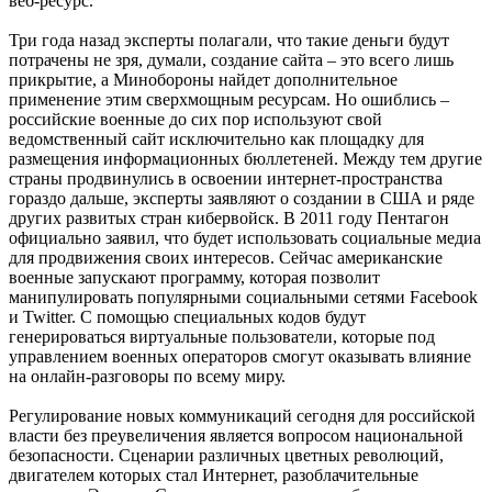
веб-ресурс.
Три года назад эксперты полагали, что такие деньги будут
потрачены не зря, думали, создание сайта – это всего лишь
прикрытие, а Минобороны найдет дополнительное
применение этим сверхмощным ресурсам. Но ошиблись –
российские военные до сих пор используют свой
ведомственный сайт исключительно как площадку для
размещения информационных бюллетеней. Между тем другие
страны продвинулись в освоении интернет-пространства
гораздо дальше, эксперты заявляют о создании в США и ряде
других развитых стран кибервойск. В 2011 году Пентагон
официально заявил, что будет использовать социальные медиа
для продвижения своих интересов. Сейчас американские
военные запускают программу, которая позволит
манипулировать популярными социальными сетями Facebook
и Twitter. С помощью специальных кодов будут
генерироваться виртуальные пользователи, которые под
управлением военных операторов смогут оказывать влияние
на онлайн-разговоры по всему миру.
Регулирование новых коммуникаций сегодня для российской
власти без преувеличения является вопросом национальной
безопасности. Сценарии различных цветных революций,
двигателем которых стал Интернет, разоблачительные