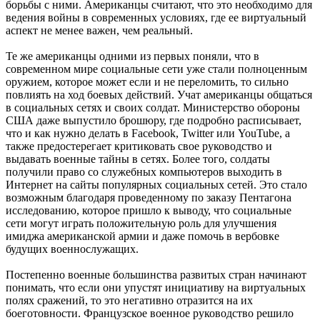
борьбы с ними. Американцы считают, что это необходимо для
ведения войны в современных условиях, где ее виртуальный
аспект не менее важен, чем реальный.
Те же американцы одними из первых поняли, что в
современном мире социальные сети уже стали полноценным
оружием, которое может если и не переломить, то сильно
повлиять на ход боевых действий. Учат американцы общаться
в социальных сетях и своих солдат. Министерство обороны
США даже выпустило брошюру, где подробно расписывает,
что и как нужно делать в Facebook, Twitter или YouTube, а
также предостерегает критиковать свое руководство и
выдавать военные тайны в сетях. Более того, солдаты
получили право со служебных компьютеров выходить в
Интернет на сайты популярных социальных сетей. Это стало
возможным благодаря проведенному по заказу Пентагона
исследованию, которое пришло к выводу, что социальные
сети могут играть положительную роль для улучшения
имиджа американской армии и даже помочь в вербовке
будущих военнослужащих.
Постепенно военные большинства развитых стран начинают
понимать, что если они упустят инициативу на виртуальных
полях сражений, то это негативно отразится на их
боеготовности. Французское военное руководство решило