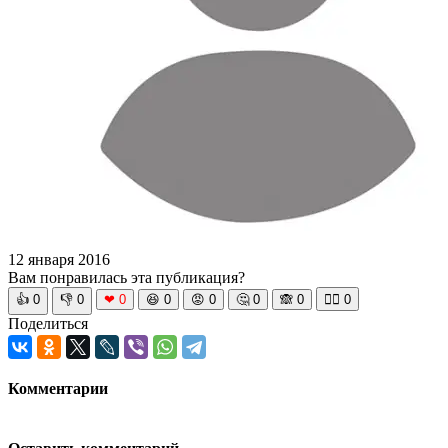
12 января 2016
Вам понравилась эта публикация?
👍
0
👎
0
❤
0
😆
0
😡
0
🤔
0
🙈
0
🧘‍♀️
0
Поделиться
Комментарии