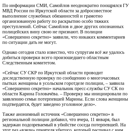
По информации СМИ, Самойлов неоднократно поощрялся ГУ
МВД России по Иркутской области за добросовестное
выполнение служебных обязанностей и грамотно
организованную работу по раскрытию особо тяжких
преступлений. Сейчас Самойлов и двое других опознанных
полицейских вину свою не признают. В полиции
«Совершенно секретно» заявили, что никаких комментариев
по ситуации дать не могут.
Однако сегодня стало известно, что супругам всё же удалось
добиться проверки всего произошедшего областным
Следственным комитетом.
«Сейчас СУ СКР по Иркутской области проводит
доследственную проверку по сообщению о многочасовых
пытках женщины в усольском горотделе полиции, – заявила
«Совершенно секретно» начальник пресс-службы СУ СК по
области Карина Головачёва. – Проверку мы инициировали по
заявлению семьи потерпевшей Марины. Если слова женщины
подтвердятся, будет заведено уголовное дело».
Также анонимный источник «Совершенно секретно» в
региональной полиции добавил, что вчера, 11 января, был
задержан подозреваемый в убийстве соседа потерпевшей. На
этот раз «взяли» приятеля убитого, который распивал с ним