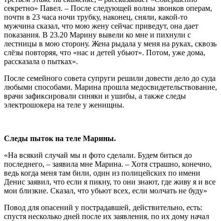
секретно» Павел. – После следующей волны звонков операм,
почти в 23 часа ночи трубку, наконец, сняли, какой-то
мужчина сказал, что мою жену сейчас приведут, она дает
показания. В 23.20 Марину вывели ко мне и пихнули с
лестницы в мою сторону. Жена рыдала у меня на руках, сквозь
слёзы повторяя, что «нас и детей убьют». Потом, уже дома,
рассказала о пытках».
После семейного совета супруги решили довести дело до суда
любыми способами. Марина прошла медосвидетельствование,
врачи зафиксировали синяки и ушибы, а также следы
электрошокера на теле у женищны.
Следы пыток на теле Марины.
«На всякий случай мы и фото сделали. Будем биться до
последнего, – заявила мне Марина. – Хотя страшно, конечно,
ведь когда меня там били, один из полицейских по имени
Денис заявил, что если я пикну, то они знают, где живу я и все
мои близкие. Сказал, что убьют всех, если молчать не буду»
Повод для опасений у пострадавшей, действительно, есть:
спустя несколько дней после их заявления, по их дому начал