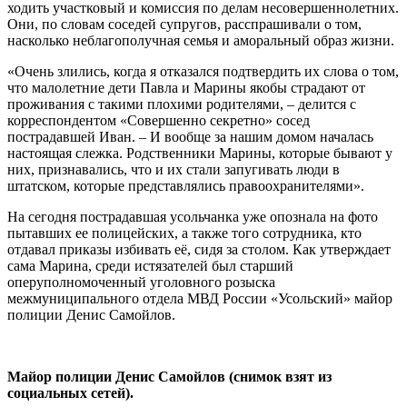
ходить участковый и комиссия по делам несовершеннолетних.
Они, по словам соседей супругов, расспрашивали о том,
насколько неблагополучная семья и аморальный образ жизни.
«Очень злились, когда я отказался подтвердить их слова о том,
что малолетние дети Павла и Марины якобы страдают от
проживания с такими плохими родителями, – делится с
корреспондентом «Совершенно секретно» сосед
пострадавшей Иван. – И вообще за нашим домом началась
настоящая слежка. Родственники Марины, которые бывают у
них, признавались, что и их стали запугивать люди в
штатском, которые представлялись правоохранителями».
На сегодня пострадавшая усольчанка уже опознала на фото
пытавших ее полицейских, а также того сотрудника, кто
отдавал приказы избивать её, сидя за столом. Как утверждает
сама Марина, среди истязателей был старший
оперуполномоченный уголовного розыска
межмуниципального отдела МВД России «Усольский» майор
полиции Денис Самойлов.
Майор полиции Денис Самойлов (снимок взят из
социальных сетей).