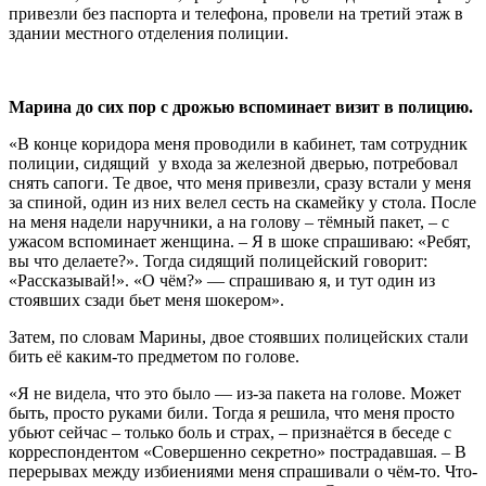
привезли без паспорта и телефона, провели на третий этаж в
здании местного отделения полиции.
Марина до сих пор с дрожью вспоминает визит в полицию.
«В конце коридора меня проводили в кабинет, там сотрудник
полиции, сидящий у входа за железной дверью, потребовал
снять сапоги. Те двое, что меня привезли, сразу встали у меня
за спиной, один из них велел сесть на скамейку у стола. После
на меня надели наручники, а на голову – тёмный пакет, – с
ужасом вспоминает женщина. – Я в шоке спрашиваю: «Ребят,
вы что делаете?». Тогда сидящий полицейский говорит:
«Рассказывай!». «О чём?» — спрашиваю я, и тут один из
стоявших сзади бьет меня шокером».
Затем, по словам Марины, двое стоявших полицейских стали
бить её каким-то предметом по голове.
«Я не видела, что это было — из-за пакета на голове. Может
быть, просто руками били. Тогда я решила, что меня просто
убьют сейчас – только боль и страх, – признаётся в беседе с
корреспондентом «Совершенно секретно» пострадавшая. – В
перерывах между избиениями меня спрашивали о чём-то. Что-