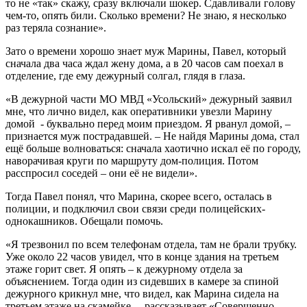
то не «так» скажу, сразу включали шокер. Сдавливали голову
чем-то, опять били. Сколько времени? Не знаю, я несколько
раз теряла сознание».
Зато о времени хорошо знает муж Марины, Павел, который
сначала два часа ждал жену дома, а в 20 часов сам поехал в
отделение, где ему дежурный солгал, глядя в глаза.
«В дежурной части МО МВД «Усольский» дежурный заявил
мне, что лично видел, как оперативники увезли Марину
домой - буквально перед моим приездом. Я рванул домой, –
признается муж пострадавшей. – Не найдя Марины дома, стал
ещё больше волноваться: сначала хаотично искал её по городу,
наворачивая круги по маршруту дом-полиция. Потом
расспросил соседей – они её не видели».
Тогда Павел понял, что Марина, скорее всего, осталась в
полиции, и подключил свои связи среди полицейских-
однокашников. Обещали помочь.
«Я трезвонил по всем телефонам отдела, там не брали трубку.
Уже около 22 часов увидел, что в конце здания на третьем
этаже горит свет. Я опять – к дежурному отдела за
объяснением. Тогда один из сидевших в камере за спиной
дежурного крикнул мне, что видел, как Марина сидела на
третьем этаже на скамейке, – рассказывает «Совершенно