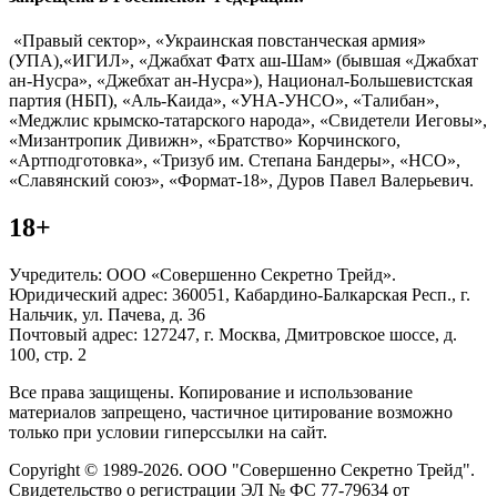
«Правый сектор», «Украинская повстанческая армия»
(УПА),«ИГИЛ», «Джабхат Фатх аш-Шам» (бывшая «Джабхат
ан-Нусра», «Джебхат ан-Нусра»), Национал-Большевистская
партия (НБП), «Аль-Каида», «УНА-УНСО», «Талибан»,
«Меджлис крымско-татарского народа», «Свидетели Иеговы»,
«Мизантропик Дивижн», «Братство» Корчинского,
«Артподготовка», «Тризуб им. Степана Бандеры», «НСО»,
«Славянский союз», «Формат-18», Дуров Павел Валерьевич.
18+
Учредитель: ООО «Совершенно Секретно Трейд».
Юридический адрес: 360051, Кабардино-Балкарская Респ., г.
Нальчик, ул. Пачева, д. 36
Почтовый адрес: 127247, г. Москва, Дмитровское шоссе, д.
100, стр. 2
Все права защищены. Копирование и использование
материалов запрещено, частичное цитирование возможно
только при условии гиперссылки на сайт.
Copyright © 1989-2026. ООО "Совершенно Секретно Трейд".
Свидетельство о регистрации ЭЛ № ФС 77-79634 от