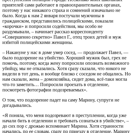
приятелей сами работают в правоохранительных органах,
поэтому у нас никакого страха и сомнений изначально не
было. Когда к нам 2 января постучали мужчины в
гражданском, представились полицейскими, показали
«корочки» и попросили содействия, мы особо не
раздумывали, – начинает рассказ корреспонденту
«Совершенно секретно» Павел Г., отец троих детей и муж
избитой полицейскими женщины.
– Накануне у нас в доме умер сосед, — продолжает Павел, —
было подозрение на убийство. Хороший мужик был, грех не
помочь, поэтому, когда жену попросили опознать возможного
убийцу, мы не отказались. Хотя сразу сказали, что никого не
видели в тот день, и вообще близко с соседом не общались. Но
нам сказали, жена – домохозяйка, сидит дома, всё-таки могла
что-то заметить… Попросили проехать в отделение,
посмотреть фотографии подозреваемых».
О том, что подозрение падет на саму Марину, супруги не
догадывались.
«Я поняла, что меня подозревают в преступлении, когда уже
начали бить в отделении и требовать сознаться в убийстве», –
до сих пор с дрожью вспоминает Марина. Хотя странности
начались, по ее словам, сразу по приезду в отделение. Марину