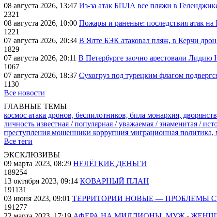
08 августа 2026, 13:47
Из-за атак БПЛА все пляжи в Геленджик
2321
08 августа 2026, 10:00
Пожары и раненые: последствия атак на
1221
07 августа 2026, 20:34
В Ялте БЭК атаковал пляж, в Керчи дрон
1829
07 августа 2026, 20:11
В Петербурге заочно арестовали Лидию 
1067
07 августа 2026, 18:37
Сухогруз под турецким флагом подвергс
1130
Все новости
ГЛАВНЫЕ ТЕМЫ
космос
атака дронов, беспилотников, бпла
монархия, дворянств
личность известная / популярная / уважаемая / знаменитая / ис
преступления
мошенники
коррупция
миграционная политика,
Все теги
ЭКСКЛЮЗИВЫ
09 марта 2023, 08:29
НЕЛЁГКИЕ ДЕНЬГИ
189254
13 октября 2023, 09:14
КОВАРНЫЙ ПЛАН
191131
03 июня 2023, 09:01
ТЕРРИТОРИИ НОВЫЕ — ПРОБЛЕМЫ 
191277
22 марта 2023, 17:19
АФЕРА НА МИЛЛИОНЫ. МУЖ - ЖЕН