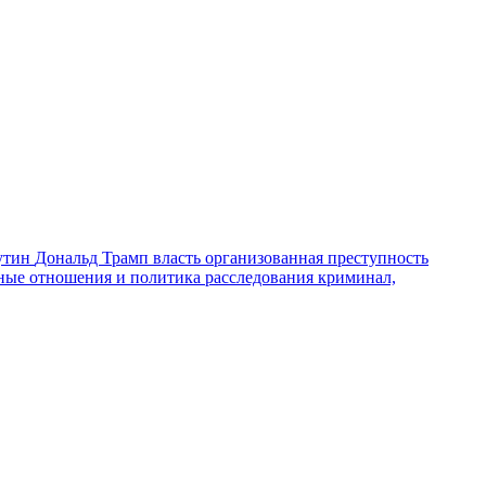
утин
Дональд Трамп
власть
организованная преступность
ные отношения и политика
расследования
криминал,