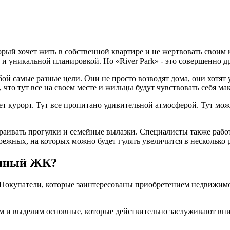
рый хочет жить в собственной квартире и не жертвовать своим
м и уникальной планировкой. Но «River Park» - это совершенно д
бой самые разные цели. Они не просто возводят дома, они хотят
 что тут все на своем месте и жильцы будут чувствовать себя м
т курорт. Тут все пропитано удивительной атмосферой. Тут мож
траивать прогулки и семейные вылазки. Специалисты также рабо
ежных, на которых можно будет гулять увеличится в несколько р
анный ЖК?
Покупатели, которые заинтересованы приобретением недвижимо
дем и выделим основные, которые действительно заслуживают вн