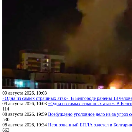
09 августа 2026, 10:03
«Одна из самых страшных атак». В Белгороде ранены 13 челове
09 августа 2026, 10:03
«Одна из самых страшных атак». В Белго
114
08 августа 2026, 19:59
Возбуждено уголовное дело из-за угроз 
530
08 августа 2026, 19:34
Неопознанный БПЛА залетел в Болгарию 
663