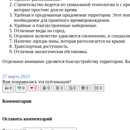
Строительство ведется по уникальной технологии и с пр
которые простоят долгое время.
Удобная и продуманная придомовая территория. Этот во
необходимое для приятного времяпровождения.
Удобные и благоустроенные набережные.
Отличные виды на город.
Огромное количество удивляется озеленению, и специали
Наличие лаундж-зоны, которая располагается на крыше.
Транспортная доступность.
Отличная экологическая обстановка.
Отдельное внимание уделяется благоустройству территории. Ка
27 марта 2023
Вам понравилась эта публикация?
👍
0
👎
0
❤
0
😆
0
😡
0
🤔
0
🙈
0
🧘‍♀️
0
Комментарии
Оставить комментарий