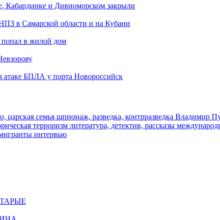
е, Кабардинке и Дивноморском закрыли
 НПЗ в Самарской области и на Кубани
 попал в жилой дом
Невзорову
я атаке БПЛА у порта Новороссийск
о, царская семья
шпионаж, разведка, контрразведка
Владимир П
торическая
терроризм
литература, детектив, рассказы
международ
 мигранты
интервью
СТАРЫЕ
ЩИНА