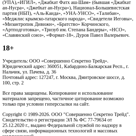
(УПА),«ИГИЛ», «Джабхат Фатх аш-Шам» (бывшая «Джабхат
ан-Нусра», «Джебхат ан-Нусра»), Национал-Большевистская
партия (НБП), «Аль-Каида», «УНА-УНСО», «Талибан»,
«Меджлис крымско-татарского народа», «Свидетели Иеговы»,
«Мизантропик Дивижн», «Братство» Корчинского,
«Артподготовка», «Тризуб им. Степана Бандеры», «НСО»,
«Славянский союз», «Формат-18», Дуров Павел Валерьевич.
18+
Учредитель: ООО «Совершенно Секретно Трейд».
Юридический адрес: 360051, Кабардино-Балкарская Респ., г.
Нальчик, ул. Пачева, д. 36
Почтовый адрес: 127247, г. Москва, Дмитровское шоссе, д.
100, стр. 2
Все права защищены. Копирование и использование
материалов запрещено, частичное цитирование возможно
только при условии гиперссылки на сайт.
Copyright © 1989-2026. ООО "Совершенно Секретно Трейд".
Свидетельство о регистрации ЭЛ № ФС 77-79634 от
25.12.2020 г., выдано Федеральной службой по надзору в
сфере связи, информационных технологий и массовых