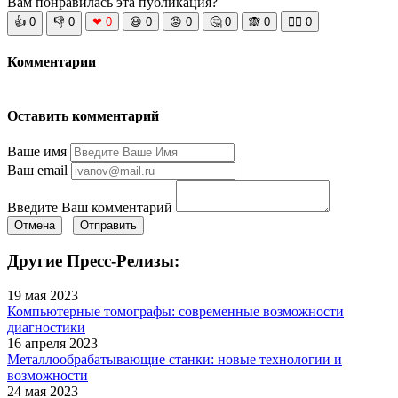
Вам понравилась эта публикация?
👍
0
👎
0
❤
0
😆
0
😡
0
🤔
0
🙈
0
🧘‍♀️
0
Комментарии
Оставить комментарий
Ваше имя
Ваш email
Введите Ваш комментарий
Отмена
Отправить
Другие Пресс-Релизы:
19 мая 2023
Компьютерные томографы: современные возможности
диагностики
16 апреля 2023
Металлообрабатывающие станки: новые технологии и
возможности
24 мая 2023