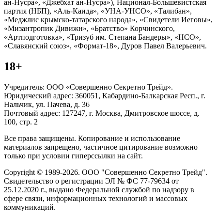
ан-Нусра», «Джебхат ан-Нусра»), Национал-Большевистская
партия (НБП), «Аль-Каида», «УНА-УНСО», «Талибан»,
«Меджлис крымско-татарского народа», «Свидетели Иеговы»,
«Мизантропик Дивижн», «Братство» Корчинского,
«Артподготовка», «Тризуб им. Степана Бандеры», «НСО»,
«Славянский союз», «Формат-18», Дуров Павел Валерьевич.
18+
Учредитель: ООО «Совершенно Секретно Трейд».
Юридический адрес: 360051, Кабардино-Балкарская Респ., г.
Нальчик, ул. Пачева, д. 36
Почтовый адрес: 127247, г. Москва, Дмитровское шоссе, д.
100, стр. 2
Все права защищены. Копирование и использование
материалов запрещено, частичное цитирование возможно
только при условии гиперссылки на сайт.
Copyright © 1989-2026. ООО "Совершенно Секретно Трейд".
Свидетельство о регистрации ЭЛ № ФС 77-79634 от
25.12.2020 г., выдано Федеральной службой по надзору в
сфере связи, информационных технологий и массовых
коммуникаций.