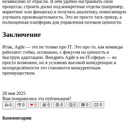
независимо от отрасли. В нём удобно настраивать свои
процессы, строить доски под конкретные отделы (например,
маркетинг или финансы) и получать аналитику, помогающую
улучшать производительность. Это не просто таск-трекер, а
полноценная платформа для управления потоком ценности.
Заключение
Итак, Agile — это не только про IT. Это про то, как команды
работают: гибко, осознанно, с фокусом на ценность и
быструю адаптацию. Внедрять Agile в не-IT-сферах — не
просто возможно, но в условиях высокой конкуренции и
неопределённости это становится конкурентным
преимуществом.
28 мая 2025
Вам понравилась эта публикация?
👍
0
👎
0
❤
0
😆
0
😡
0
🤔
0
🙈
0
🧘‍♀️
0
Комментарии