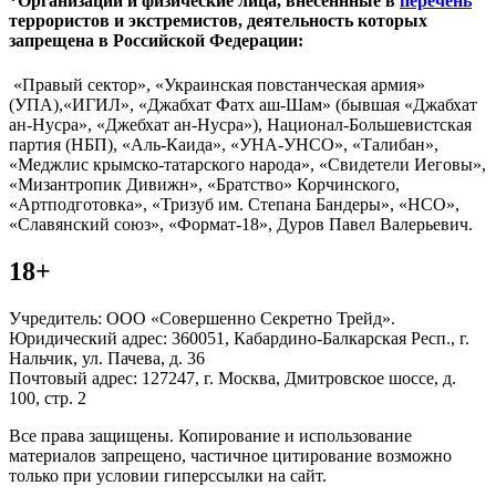
*Организации и физические лица, внесённные в
перечень
террористов и экстремистов, деятельность которых
запрещена в Российской Федерации:
«Правый сектор», «Украинская повстанческая армия»
(УПА),«ИГИЛ», «Джабхат Фатх аш-Шам» (бывшая «Джабхат
ан-Нусра», «Джебхат ан-Нусра»), Национал-Большевистская
партия (НБП), «Аль-Каида», «УНА-УНСО», «Талибан»,
«Меджлис крымско-татарского народа», «Свидетели Иеговы»,
«Мизантропик Дивижн», «Братство» Корчинского,
«Артподготовка», «Тризуб им. Степана Бандеры», «НСО»,
«Славянский союз», «Формат-18», Дуров Павел Валерьевич.
18+
Учредитель: ООО «Совершенно Секретно Трейд».
Юридический адрес: 360051, Кабардино-Балкарская Респ., г.
Нальчик, ул. Пачева, д. 36
Почтовый адрес: 127247, г. Москва, Дмитровское шоссе, д.
100, стр. 2
Все права защищены. Копирование и использование
материалов запрещено, частичное цитирование возможно
только при условии гиперссылки на сайт.