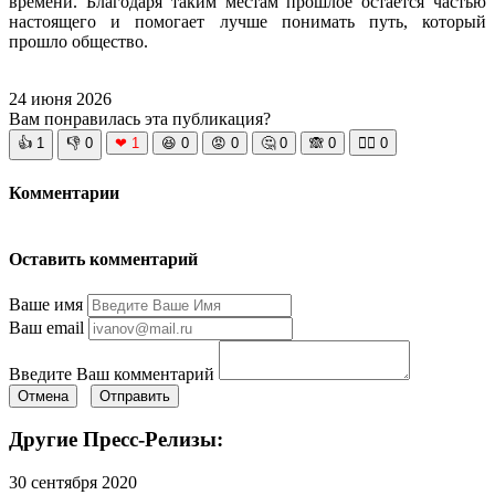
времени. Благодаря таким местам прошлое остается частью
настоящего и помогает лучше понимать путь, который
прошло общество.
24 июня 2026
Вам понравилась эта публикация?
👍
1
👎
0
❤
1
😆
0
😡
0
🤔
0
🙈
0
🧘‍♀️
0
Комментарии
Оставить комментарий
Ваше имя
Ваш email
Введите Ваш комментарий
Отмена
Отправить
Другие Пресс-Релизы:
30 сентября 2020