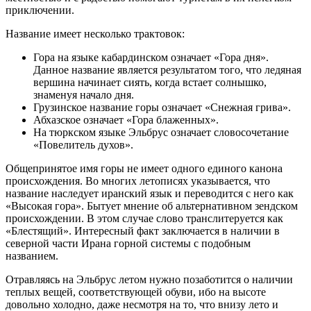
приключении.
Название имеет несколько трактовок:
Гора на языке кабардинском означает «Гора дня».
Данное название является результатом того, что ледяная
вершина начинает сиять, когда встает солнышко,
знаменуя начало дня.
Грузинское название горы означает «Снежная грива».
Абхазское означает «Гора блаженных».
На тюркском языке Эльбрус означает словосочетание
«Повелитель духов».
Общепринятое имя горы не имеет одного единого канона
происхождения. Во многих летописях указывается, что
название наследует иранский язык и переводится с него как
«Высокая гора». Бытует мнение об альтернативном зендском
происхождении. В этом случае слово транслитеруется как
«Блестящий». Интересный факт заключается в наличии в
северной части Ирана горной системы с подобным
названием.
Отравляясь на Эльбрус летом нужно позаботится о наличии
теплых вещей, соответствующей обуви, ибо на высоте
довольно холодно, даже несмотря на то, что внизу лето и