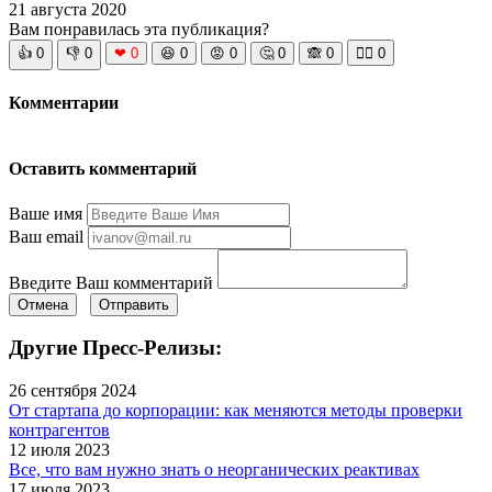
21 августа 2020
Вам понравилась эта публикация?
👍
0
👎
0
❤
0
😆
0
😡
0
🤔
0
🙈
0
🧘‍♀️
0
Комментарии
Оставить комментарий
Ваше имя
Ваш email
Введите Ваш комментарий
Отмена
Отправить
Другие Пресс-Релизы:
26 сентября 2024
От стартапа до корпорации: как меняются методы проверки
контрагентов
12 июля 2023
Все, что вам нужно знать о неорганических реактивах
17 июля 2023