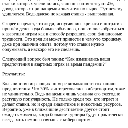
ставки которых увеличились, явно не соответствуют 4%,
доход которых при пандемии значительно вырос. Тут нечему
удивляться. Ведь далеко не каждая ставка - выигрышная.
Скорее огорчает, что люди, испугавшись кризиса и потратив
при нём денег куда больше обычного, попытались обратиться
к азартным играм как к способу разрешить свои финансовые
трудности. Это вряд ли может привести к чему-то хорошему,
даже при наличии опыта, потому что ставки нужно
обдумывать, а наскоро это не сделаешь.
Следующий вопрос был таким: “Как изменились ваши
предпочтения в азартных играх за время пандемии?”
Результаты:
Большинство играющих по мере возможности сохранило
предпочтения. Что 30% заинтересовались киберспортом, тоже
не удивительно. Ведь пандемия лишь усилила его ежегодно
растущую популярность. Не только среди тех, кто играет и
делает ставки, но и среди аналитиков и новостных ресурсов.
Вероятно, уже в ближайшие десятилетие-другое стоит
ожидать момента, когда большие турниры будут практически
всегда хоть немного связаны с киберспортом.