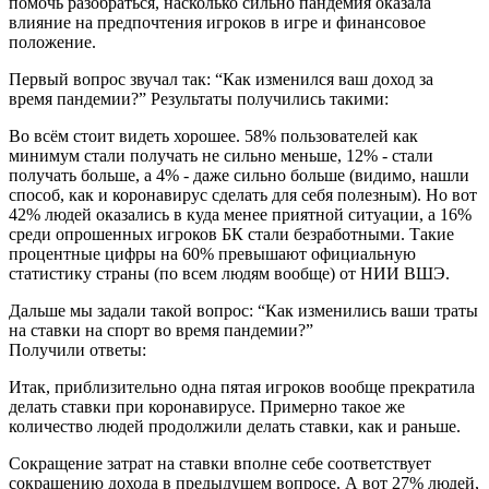
помочь разобраться, насколько сильно пандемия оказала
влияние на предпочтения игроков в игре и финансовое
положение.
Первый вопрос звучал так: “Как изменился ваш доход за
время пандемии?” Результаты получились такими:
Во всём стоит видеть хорошее. 58% пользователей как
минимум стали получать не сильно меньше, 12% - стали
получать больше, а 4% - даже сильно больше (видимо, нашли
способ, как и коронавирус сделать для себя полезным). Но вот
42% людей оказались в куда менее приятной ситуации, а 16%
среди опрошенных игроков БК стали безработными. Такие
процентные цифры на 60% превышают официальную
статистику страны (по всем людям вообще) от НИИ ВШЭ.
Дальше мы задали такой вопрос: “Как изменились ваши траты
на ставки на спорт во время пандемии?”
Получили ответы:
Итак, приблизительно одна пятая игроков вообще прекратила
делать ставки при коронавирусе. Примерно такое же
количество людей продолжили делать ставки, как и раньше.
Сокращение затрат на ставки вполне себе соответствует
сокращению дохода в предыдущем вопросе. А вот 27% людей,