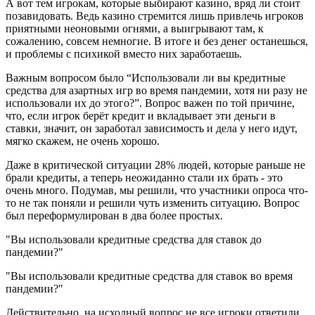
А вот тем игрокам, которые выбирают казино, вряд ли стоит
позавидовать. Ведь казино стремится лишь привлечь игроков
приятными неоновыми огнями, а выигрывают там, к
сожалению, совсем немногие. В итоге и без денег останешься,
и проблемы с психикой вместо них заработаешь.
Важным вопросом было “Использовали ли вы кредитные
средства для азартных игр во время пандемии, хотя ни разу не
использовали их до этого?”. Вопрос важен по той причине,
что, если игрок берёт кредит и вкладывает эти деньги в
ставки, значит, он заработал зависимость и дела у него идут,
мягко скажем, не очень хорошо.
Даже в критической ситуации 28% людей, которые раньше не
брали кредиты, а теперь неожиданно стали их брать - это
очень много. Подумав, мы решили, что участники опроса что-
то не так поняли и решили чуть изменить ситуацию. Вопрос
был переформулирован в два более простых.
"Вы использовали кредитные средства для ставок до
пандемии?"
"Вы использовали кредитные средства для ставок во время
пандемии?"
Действительно, на исходный вопрос не все игроки ответили