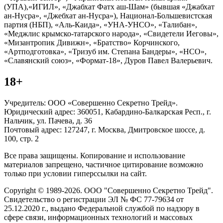
(УПА),«ИГИЛ», «Джабхат Фатх аш-Шам» (бывшая «Джабхат
ан-Нусра», «Джебхат ан-Нусра»), Национал-Большевистская
партия (НБП), «Аль-Каида», «УНА-УНСО», «Талибан»,
«Меджлис крымско-татарского народа», «Свидетели Иеговы»,
«Мизантропик Дивижн», «Братство» Корчинского,
«Артподготовка», «Тризуб им. Степана Бандеры», «НСО»,
«Славянский союз», «Формат-18», Дуров Павел Валерьевич.
18+
Учредитель: ООО «Совершенно Секретно Трейд».
Юридический адрес: 360051, Кабардино-Балкарская Респ., г.
Нальчик, ул. Пачева, д. 36
Почтовый адрес: 127247, г. Москва, Дмитровское шоссе, д.
100, стр. 2
Все права защищены. Копирование и использование
материалов запрещено, частичное цитирование возможно
только при условии гиперссылки на сайт.
Copyright © 1989-2026. ООО "Совершенно Секретно Трейд".
Свидетельство о регистрации ЭЛ № ФС 77-79634 от
25.12.2020 г., выдано Федеральной службой по надзору в
сфере связи, информационных технологий и массовых