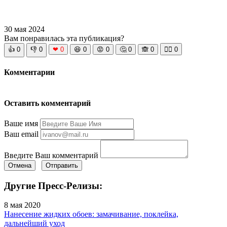
30 мая 2024
Вам понравилась эта публикация?
👍
0
👎
0
❤
0
😆
0
😡
0
🤔
0
🙈
0
🧘‍♀️
0
Комментарии
Оставить комментарий
Ваше имя
Ваш email
Введите Ваш комментарий
Отмена
Отправить
Другие Пресс-Релизы:
8 мая 2020
Нанесение жидких обоев: замачивание, поклейка,
дальнейший уход