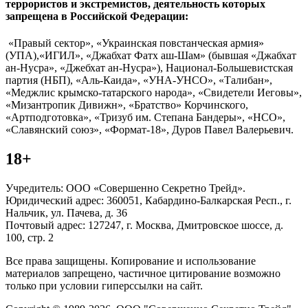
террористов и экстремистов, деятельность которых
запрещена в Российской Федерации:
«Правый сектор», «Украинская повстанческая армия»
(УПА),«ИГИЛ», «Джабхат Фатх аш-Шам» (бывшая «Джабхат
ан-Нусра», «Джебхат ан-Нусра»), Национал-Большевистская
партия (НБП), «Аль-Каида», «УНА-УНСО», «Талибан»,
«Меджлис крымско-татарского народа», «Свидетели Иеговы»,
«Мизантропик Дивижн», «Братство» Корчинского,
«Артподготовка», «Тризуб им. Степана Бандеры», «НСО»,
«Славянский союз», «Формат-18», Дуров Павел Валерьевич.
18+
Учредитель: ООО «Совершенно Секретно Трейд».
Юридический адрес: 360051, Кабардино-Балкарская Респ., г.
Нальчик, ул. Пачева, д. 36
Почтовый адрес: 127247, г. Москва, Дмитровское шоссе, д.
100, стр. 2
Все права защищены. Копирование и использование
материалов запрещено, частичное цитирование возможно
только при условии гиперссылки на сайт.