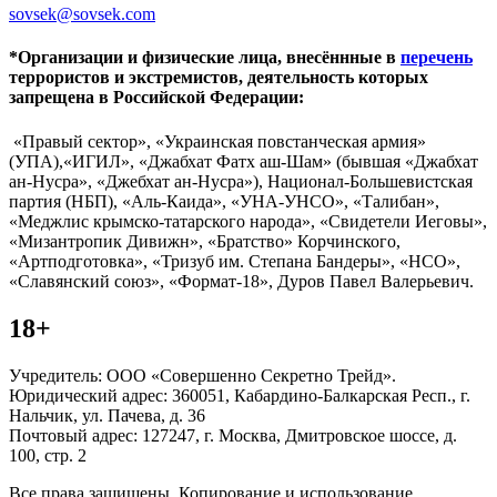
sovsek@sovsek.com
*Организации и физические лица, внесённные в
перечень
террористов и экстремистов, деятельность которых
запрещена в Российской Федерации:
«Правый сектор», «Украинская повстанческая армия»
(УПА),«ИГИЛ», «Джабхат Фатх аш-Шам» (бывшая «Джабхат
ан-Нусра», «Джебхат ан-Нусра»), Национал-Большевистская
партия (НБП), «Аль-Каида», «УНА-УНСО», «Талибан»,
«Меджлис крымско-татарского народа», «Свидетели Иеговы»,
«Мизантропик Дивижн», «Братство» Корчинского,
«Артподготовка», «Тризуб им. Степана Бандеры», «НСО»,
«Славянский союз», «Формат-18», Дуров Павел Валерьевич.
18+
Учредитель: ООО «Совершенно Секретно Трейд».
Юридический адрес: 360051, Кабардино-Балкарская Респ., г.
Нальчик, ул. Пачева, д. 36
Почтовый адрес: 127247, г. Москва, Дмитровское шоссе, д.
100, стр. 2
Все права защищены. Копирование и использование