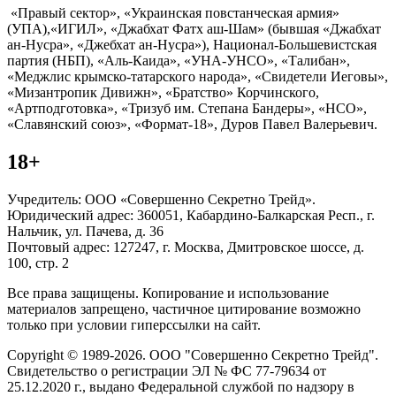
«Правый сектор», «Украинская повстанческая армия»
(УПА),«ИГИЛ», «Джабхат Фатх аш-Шам» (бывшая «Джабхат
ан-Нусра», «Джебхат ан-Нусра»), Национал-Большевистская
партия (НБП), «Аль-Каида», «УНА-УНСО», «Талибан»,
«Меджлис крымско-татарского народа», «Свидетели Иеговы»,
«Мизантропик Дивижн», «Братство» Корчинского,
«Артподготовка», «Тризуб им. Степана Бандеры», «НСО»,
«Славянский союз», «Формат-18», Дуров Павел Валерьевич.
18+
Учредитель: ООО «Совершенно Секретно Трейд».
Юридический адрес: 360051, Кабардино-Балкарская Респ., г.
Нальчик, ул. Пачева, д. 36
Почтовый адрес: 127247, г. Москва, Дмитровское шоссе, д.
100, стр. 2
Все права защищены. Копирование и использование
материалов запрещено, частичное цитирование возможно
только при условии гиперссылки на сайт.
Copyright © 1989-2026. ООО "Совершенно Секретно Трейд".
Свидетельство о регистрации ЭЛ № ФС 77-79634 от
25.12.2020 г., выдано Федеральной службой по надзору в