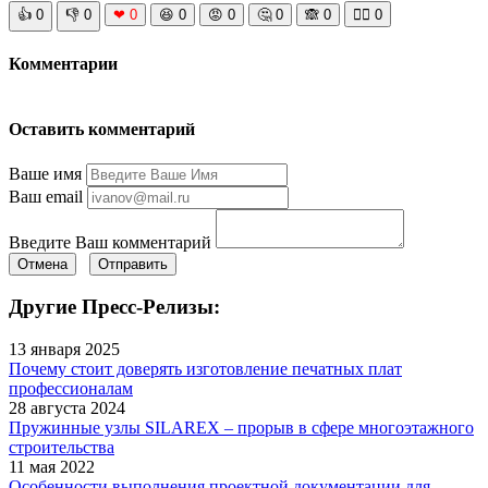
👍
0
👎
0
❤
0
😆
0
😡
0
🤔
0
🙈
0
🧘‍♀️
0
Комментарии
Оставить комментарий
Ваше имя
Ваш email
Введите Ваш комментарий
Отмена
Отправить
Другие Пресс-Релизы:
13 января 2025
Почему стоит доверять изготовление печатных плат
профессионалам
28 августа 2024
Пружинные узлы SILAREX – прорыв в сфере многоэтажного
строительства
11 мая 2022
Особенности выполнения проектной документации для