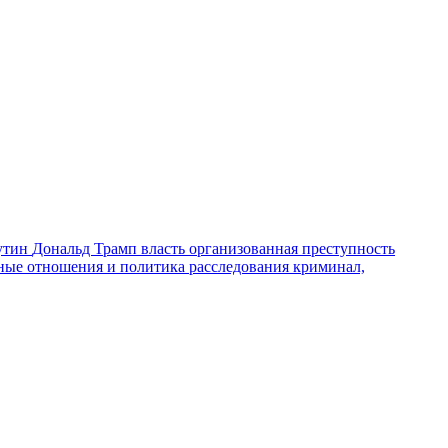
утин
Дональд Трамп
власть
организованная преступность
ные отношения и политика
расследования
криминал,