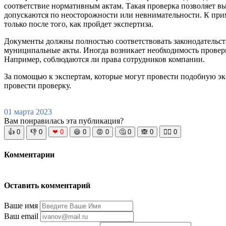
соответствие нормативным актам. Такая проверка позволяет вы
допускаются по неосторожности или невнимательности. К прим
только после того, как пройдет экспертиза.
Документы должны полностью соответствовать законодательств
муниципальные акты. Иногда возникает необходимость проверки
Например, соблюдаются ли права сотрудников компании.
За помощью к экспертам, которые могут провести подобную эксп
провести проверку.
01 марта 2023
Вам понравилась эта публикация?
👍
0
👎
0
❤
0
😆
0
😡
0
🤔
0
🙈
0
🧘‍♀️
0
Комментарии
Оставить комментарий
Ваше имя
Ваш email