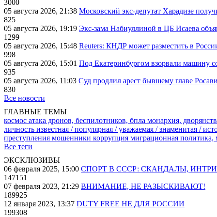
3000
05 августа 2026, 21:38
Московский экс-депутат Харадизе получи
825
05 августа 2026, 19:19
Экс-зама Набиуллиной в ЦБ Исаева объя
1299
05 августа 2026, 15:48
Reuters: КНДР может разместить в Росси
998
05 августа 2026, 15:01
Под Екатеринбургом взорвали машину со
935
05 августа 2026, 11:03
Суд продлил арест бывшему главе Росав
830
Все новости
ГЛАВНЫЕ ТЕМЫ
космос
атака дронов, беспилотников, бпла
монархия, дворянств
личность известная / популярная / уважаемая / знаменитая / ис
преступления
мошенники
коррупция
миграционная политика,
Все теги
ЭКСКЛЮЗИВЫ
06 февраля 2025, 15:00
СПОРТ В СССР: СКАНДАЛЫ, ИНТР
147151
07 февраля 2023, 21:29
ВНИМАНИЕ, НЕ РАЗЫСКИВАЮТ!
189925
12 января 2023, 13:37
DUTY FREE НЕ ДЛЯ РОССИИ
199308