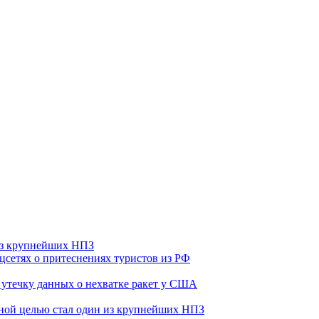
 из крупнейших НПЗ
оцсетях о притеснениях туристов из РФ
утечку данных о нехватке ракет у США
ьной целью стал один из крупнейших НПЗ