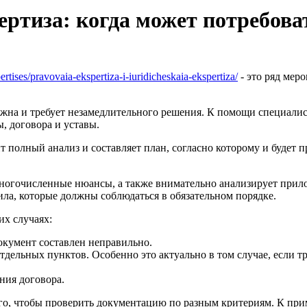
ертиза: когда может потребова
rtises/pravovaia-ekspertiza-i-iuridicheskaia-ekspertiza/
- это ряд мер
ожна и требует незамедлительного решения. К помощи специалис
, договора и уставы.
т полный анализ и составляет план, согласно которому и будет 
ногочисленные нюансы, а также внимательно анализирует прило
ла, которые должны соблюдаться в обязательном порядке.
их случаях:
окумент составлен неправильно.
 отдельных пунктов. Особенно это актуально в том случае, если 
ния договора.
го, чтобы проверить документацию по разным критериям. К прим