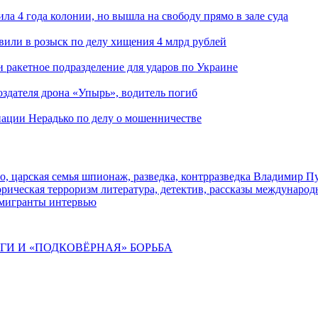
ла 4 года колонии, но вышла на свободу прямо в зале суда
вили в розыск по делу хищения 4 млрд рублей
и ракетное подразделение для ударов по Украине
здателя дрона «Упырь», водитель погиб
иации Нерадько по делу о мошенничестве
о, царская семья
шпионаж, разведка, контрразведка
Владимир П
торическая
терроризм
литература, детектив, рассказы
международ
 мигранты
интервью
ИГИ И «ПОДКОВЁРНАЯ» БОРЬБА