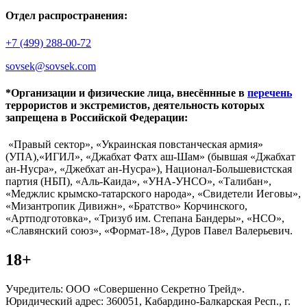
Отдел распространения:
+7 (499) 288-00-72
sovsek@sovsek.com
*Организации и физические лица, внесённные в
перечень
террористов и экстремистов, деятельность которых
запрещена в Российской Федерации:
«Правый сектор», «Украинская повстанческая армия»
(УПА),«ИГИЛ», «Джабхат Фатх аш-Шам» (бывшая «Джабхат
ан-Нусра», «Джебхат ан-Нусра»), Национал-Большевистская
партия (НБП), «Аль-Каида», «УНА-УНСО», «Талибан»,
«Меджлис крымско-татарского народа», «Свидетели Иеговы»,
«Мизантропик Дивижн», «Братство» Корчинского,
«Артподготовка», «Тризуб им. Степана Бандеры», «НСО»,
«Славянский союз», «Формат-18», Дуров Павел Валерьевич.
18+
Учредитель: ООО «Совершенно Секретно Трейд».
Юридический адрес: 360051, Кабардино-Балкарская Респ., г.