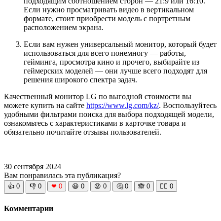
подходящим соотношением сторон — 21:9 или 16:10.
Если нужно просматривать видео в вертикальном
формате, стоит приобрести модель с портретным
расположением экрана.
Если вам нужен универсальный монитор, который будет
использоваться для всего понемногу — работы,
гейминга, просмотра кино и прочего, выбирайте из
геймерских моделей — они лучше всего подходят для
решения широкого спектра задач.
Качественный монитор LG по выгодной стоимости вы
можете купить на сайте
https://www.lg.com/kz/
. Воспользуйтесь
удобными фильтрами поиска для выбора подходящей модели,
ознакомьтесь с характеристиками в карточке товара и
обязательно почитайте отзывы пользователей.
30 сентября 2024
Вам понравилась эта публикация?
👍
0
👎
0
❤
0
😆
0
😡
0
🤔
0
🙈
0
🧘‍♀️
0
Комментарии