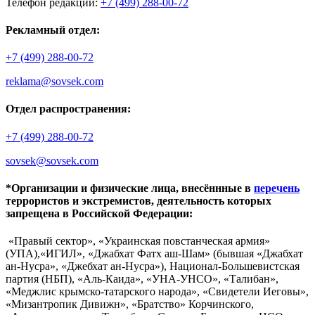
Телефон редакции:
+7 (499) 288-00-72
Рекламный отдел:
+7 (499) 288-00-72
reklama@sovsek.com
Отдел распространения:
+7 (499) 288-00-72
sovsek@sovsek.com
*Организации и физические лица, внесённные в
перечень
террористов и экстремистов, деятельность которых
запрещена в Российской Федерации:
«Правый сектор», «Украинская повстанческая армия»
(УПА),«ИГИЛ», «Джабхат Фатх аш-Шам» (бывшая «Джабхат
ан-Нусра», «Джебхат ан-Нусра»), Национал-Большевистская
партия (НБП), «Аль-Каида», «УНА-УНСО», «Талибан»,
«Меджлис крымско-татарского народа», «Свидетели Иеговы»,
«Мизантропик Дивижн», «Братство» Корчинского,