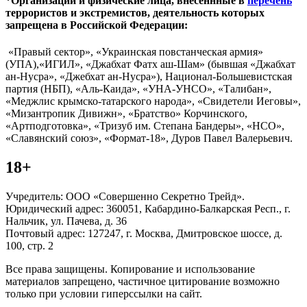
*Организации и физические лица, внесённные в
перечень
террористов и экстремистов, деятельность которых
запрещена в Российской Федерации:
«Правый сектор», «Украинская повстанческая армия»
(УПА),«ИГИЛ», «Джабхат Фатх аш-Шам» (бывшая «Джабхат
ан-Нусра», «Джебхат ан-Нусра»), Национал-Большевистская
партия (НБП), «Аль-Каида», «УНА-УНСО», «Талибан»,
«Меджлис крымско-татарского народа», «Свидетели Иеговы»,
«Мизантропик Дивижн», «Братство» Корчинского,
«Артподготовка», «Тризуб им. Степана Бандеры», «НСО»,
«Славянский союз», «Формат-18», Дуров Павел Валерьевич.
18+
Учредитель: ООО «Совершенно Секретно Трейд».
Юридический адрес: 360051, Кабардино-Балкарская Респ., г.
Нальчик, ул. Пачева, д. 36
Почтовый адрес: 127247, г. Москва, Дмитровское шоссе, д.
100, стр. 2
Все права защищены. Копирование и использование
материалов запрещено, частичное цитирование возможно
только при условии гиперссылки на сайт.