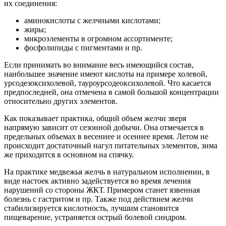
их соединения:
аминокислоты с желчными кислотами;
жиры;
микроэлементы в огромном ассортименте;
фосфолипиды с пигментами и пр.
Если принимать во внимание весь имеющийся состав,
наибольшее значение имеют кислоты на примере холевой,
урсодезоксихолевой, тауроурсодеоксихолевой. Что касается
предпоследней, она отмечена в самой большой концентрации
относительно других элементов.
Как показывает практика, общий объем желчи зверя
напрямую зависит от сезонной добычи. Она отмечается в
предельных объемах в весеннее и осеннее время. Летом не
происходит достаточный нагул питательных элементов, зима
же приходится в основном на спячку.
На практике медвежья желчь в натуральном исполнении, в
виде настоек активно задействуется во время лечения
нарушений со стороны ЖКТ. Примером станет язвенная
болезнь с гастритом и пр. Также под действием желчи
стабилизируется кислотность, лучшим становится
пищеварение, устраняется острый болевой синдром.