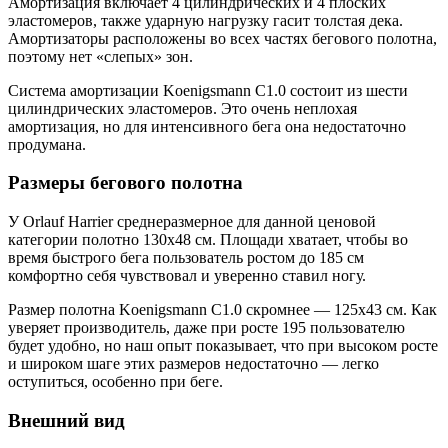
Амортизация включает 4 цилиндрических и 4 плоских
эластомеров, также ударную нагрузку гасит толстая дека.
Амортизаторы расположены во всех частях бегового полотна,
поэтому нет «слепых» зон.
Система амортизации Koenigsmann С1.0 состоит из шести
цилиндрических эластомеров. Это очень неплохая
амортизация, но для интенсивного бега она недостаточно
продумана.
Размеры бегового полотна
У Orlauf Harrier среднеразмерное для данной ценовой
категории полотно 130х48 см. Площади хватает, чтобы во
время быстрого бега пользователь ростом до 185 см
комфортно себя чувствовал и уверенно ставил ногу.
Размер полотна Koenigsmann С1.0 скромнее — 125х43 см. Как
уверяет производитель, даже при росте 195 пользователю
будет удобно, но наш опыт показывает, что при высоком росте
и широком шаге этих размеров недостаточно — легко
оступиться, особенно при беге.
Внешний вид