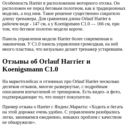
Особенность Harrier в расположении моторного отсека. Он
расположен не перед беговым полотном, как в традиционных
моделях, а под ним. Такое решение существенно сократило
длину тренажера. Для сравнения длина Orlauf Harrier в
рабочем виде - 147 см, а у Koenigsmann С1.0 — 166 см, при
том, что беговое полотно модели короче.
Панель управления модели Harrier более современная и
лаконичная. У С1.0 панель управления громоздкая, на ней
много пластика, что визуально делает тренажер устаревшим.
Отзывы об Orlauf Harrier и
Koenigsmann C1.0
На маркетплейсах и отзовиках про Orlauf Harrier несколько
десятков отзывов, многие развернутые, с подробным
описанием впечатлений от тренировок. Есть видео- и фото,
подтверждающие то, что пишут покупатели.
Пример отзыва о Harrier с Яндекс.Маркета: «Ходить и бегать
на этой дорожке очень удобно. С управлением разобрались
легко, занимаемся ежедневно, никаких проблем с качеством
не обнаружили».