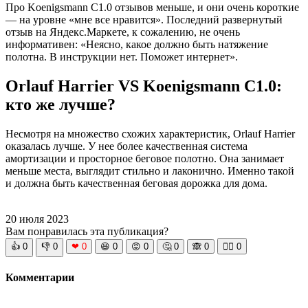
Про Koenigsmann C1.0 отзывов меньше, и они очень короткие
— на уровне «мне все нравится». Последний развернутый
отзыв на Яндекс.Маркете, к сожалению, не очень
информативен: «Неясно, какое должно быть натяжение
полотна. В инструкции нет. Поможет интернет».
Orlauf Harrier VS Koenigsmann C1.0:
кто же лучше?
Несмотря на множество схожих характеристик, Orlauf Harrier
оказалась лучше. У нее более качественная система
амортизации и просторное беговое полотно. Она занимает
меньше места, выглядит стильно и лаконично. Именно такой
и должна быть качественная беговая дорожка для дома.
20 июля 2023
Вам понравилась эта публикация?
👍
0
👎
0
❤
0
😆
0
😡
0
🤔
0
🙈
0
🧘‍♀️
0
Комментарии