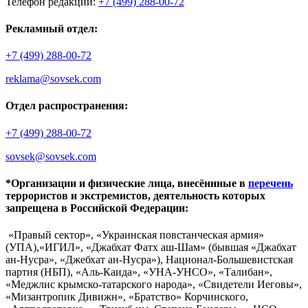
Телефон редакции:
+7 (499) 288-00-72
Рекламный отдел:
+7 (499) 288-00-72
reklama@sovsek.com
Отдел распространения:
+7 (499) 288-00-72
sovsek@sovsek.com
*Организации и физические лица, внесённные в
перечень
террористов и экстремистов, деятельность которых
запрещена в Российской Федерации:
«Правый сектор», «Украинская повстанческая армия»
(УПА),«ИГИЛ», «Джабхат Фатх аш-Шам» (бывшая «Джабхат
ан-Нусра», «Джебхат ан-Нусра»), Национал-Большевистская
партия (НБП), «Аль-Каида», «УНА-УНСО», «Талибан»,
«Меджлис крымско-татарского народа», «Свидетели Иеговы»,
«Мизантропик Дивижн», «Братство» Корчинского,