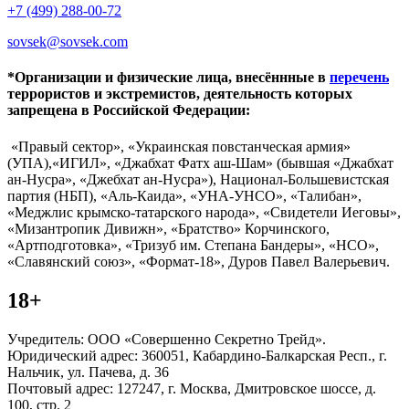
+7 (499) 288-00-72
sovsek@sovsek.com
*Организации и физические лица, внесённные в
перечень
террористов и экстремистов, деятельность которых
запрещена в Российской Федерации:
«Правый сектор», «Украинская повстанческая армия»
(УПА),«ИГИЛ», «Джабхат Фатх аш-Шам» (бывшая «Джабхат
ан-Нусра», «Джебхат ан-Нусра»), Национал-Большевистская
партия (НБП), «Аль-Каида», «УНА-УНСО», «Талибан»,
«Меджлис крымско-татарского народа», «Свидетели Иеговы»,
«Мизантропик Дивижн», «Братство» Корчинского,
«Артподготовка», «Тризуб им. Степана Бандеры», «НСО»,
«Славянский союз», «Формат-18», Дуров Павел Валерьевич.
18+
Учредитель: ООО «Совершенно Секретно Трейд».
Юридический адрес: 360051, Кабардино-Балкарская Респ., г.
Нальчик, ул. Пачева, д. 36
Почтовый адрес: 127247, г. Москва, Дмитровское шоссе, д.
100, стр. 2