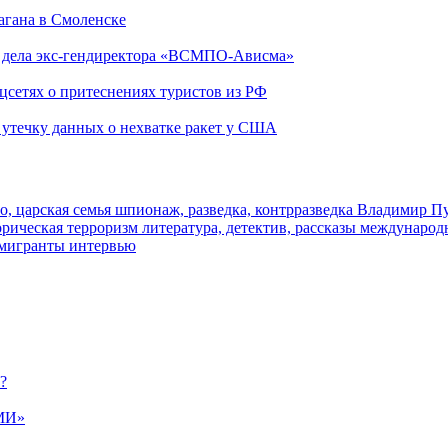
агана в Смоленске
ю дела экс-гендиректора «ВСМПО-Ависма»
оцсетях о притеснениях туристов из РФ
утечку данных о нехватке ракет у США
о, царская семья
шпионаж, разведка, контрразведка
Владимир П
торическая
терроризм
литература, детектив, рассказы
международ
 мигранты
интервью
?
МИ»