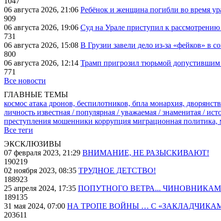
1047
06 августа 2026, 21:06
Ребёнок и женщина погибли во время ур
909
06 августа 2026, 19:06
Суд на Урале приступил к рассмотрени
731
06 августа 2026, 15:08
В Грузии завели дело из-за «фейков» в с
800
06 августа 2026, 12:14
Трамп пригрозил тюрьмой допустившим 
771
Все новости
ГЛАВНЫЕ ТЕМЫ
космос
атака дронов, беспилотников, бпла
монархия, дворянств
личность известная / популярная / уважаемая / знаменитая / ис
преступления
мошенники
коррупция
миграционная политика,
Все теги
ЭКСКЛЮЗИВЫ
07 февраля 2023, 21:29
ВНИМАНИЕ, НЕ РАЗЫСКИВАЮТ!
190219
02 ноября 2023, 08:35
ТРУДНОЕ ДЕТСТВО!
188923
25 апреля 2024, 17:35
ПОПУТНОГО ВЕТРА... ЧИНОВНИКАМ
189135
31 мая 2024, 07:00
НА ТРОПЕ ВОЙНЫ … С «ЗАКЛАДЧИКА
203611