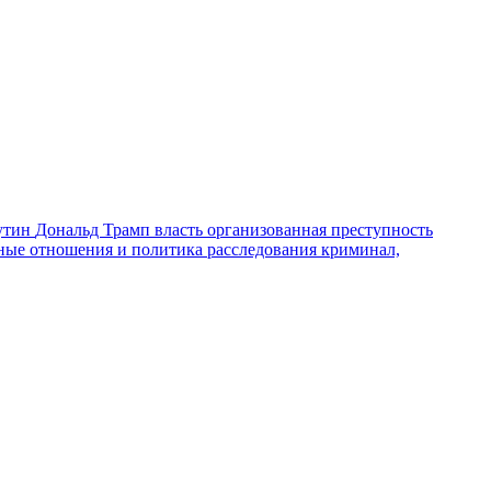
утин
Дональд Трамп
власть
организованная преступность
ные отношения и политика
расследования
криминал,