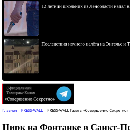
12-летний школьник из Ленобласти напал 
Последствия ночного налёта на Энгельс и Т
Главная
PRESS-WALL
PRESS-WALL Газеты «Совершенно Секретно»
Цирк на Фонтанке в Санкт-Пе