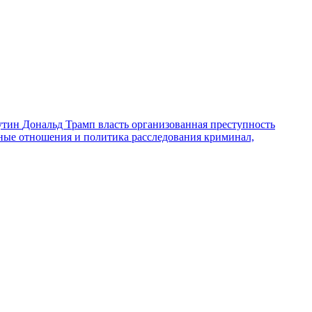
утин
Дональд Трамп
власть
организованная преступность
ные отношения и политика
расследования
криминал,