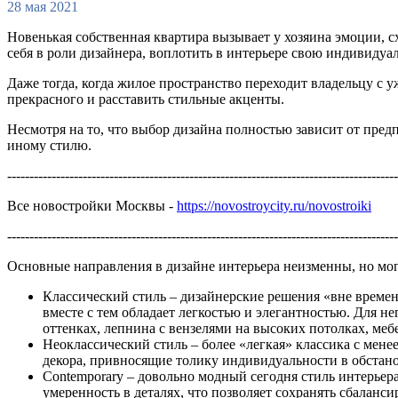
28 мая 2021
Новенькая собственная квартира вызывает у хозяина эмоции, 
себя в роли дизайнера, воплотить в интерьере свою индивидуал
Даже тогда, когда жилое пространство переходит владельцу с у
прекрасного и расставить стильные акценты.
Несмотря на то, что выбор дизайна полностью зависит от пре
иному стилю.
----------------------------------------------------------------------------------------
Все новостройки Москвы -
https://novostroycity.ru/novostroiki
----------------------------------------------------------------------------------------
Основные направления в дизайне интерьера неизменны, но мо
Классический стиль – дизайнерские решения «вне времен
вместе с тем обладает легкостью и элегантностью. Для н
оттенках, лепнина с вензелями на высоких потолках, мебе
Неоклассический стиль – более «легкая» классика с мен
декора, привносящие толику индивидуальности в обстано
Contemporary – довольно модный сегодня стиль интерьера
умеренность в деталях, что позволяет сохранять сбалан