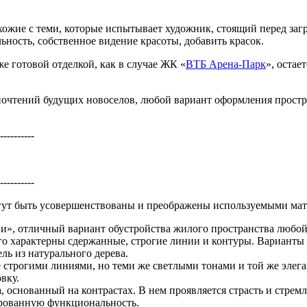
схожие с теми, которые испытывает художник, стоящий перед за
ьность, собственное видение красоты, добавить красок.
же готовой отделкой, как в случае ЖК «
ВТБ Арена-Парк
», остае
дпочтений будущих новоселов, любой вариант оформления простр
----------
----------
гут быть усовершенствованы и преображены используемыми мат
и», отличный вариант обустройства жилого пространства любой
его характерны сдержанные, строгие линии и контуры. Варианты 
ль из натурального дерева.
ее строгими линиями, но теми же светлыми тонами и той же эле
вку.
, основанный на контрастах. В нем проявляется страсть и стремл
сированную функциональность.