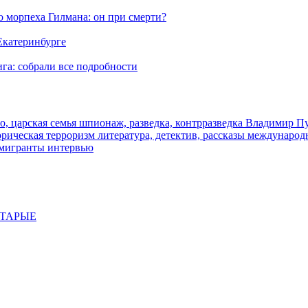
морпеха Гилмана: он при смерти?
 Екатеринбурге
га: собрали все подробности
о, царская семья
шпионаж, разведка, контрразведка
Владимир П
торическая
терроризм
литература, детектив, рассказы
международ
 мигранты
интервью
СТАРЫЕ