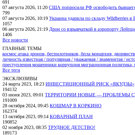
691
07 августа 2026, 11:20
США попросили РФ освободить бывшего 
799
07 августа 2026, 10:19
Украина ударила по складу Wildberries в
1057
06 августа 2026, 21:19
Дрон со взрывчаткой в аэропорту Лейпци
1406
Все новости
ГЛАВНЫЕ ТЕМЫ
космос
атака дронов, беспилотников, бпла
монархия, дворянств
личность известная / популярная / уважаемая / знаменитая / ис
преступления
мошенники
коррупция
миграционная политика,
Все теги
ЭКСКЛЮЗИВЫ
24 марта 2023, 18:23
ИНВЕСТИЦИОННЫЙ РИСК «ЯКУДЗЫ»
194132
03 июня 2023, 09:01
ТЕРРИТОРИИ НОВЫЕ — ПРОБЛЕМЫ 
191009
28 октября 2024, 09:45
КОШМАР В КОРКИНО
162374
13 октября 2023, 09:14
КОВАРНЫЙ ПЛАН
190852
02 ноября 2023, 08:35
ТРУДНОЕ ДЕТСТВО!
189173