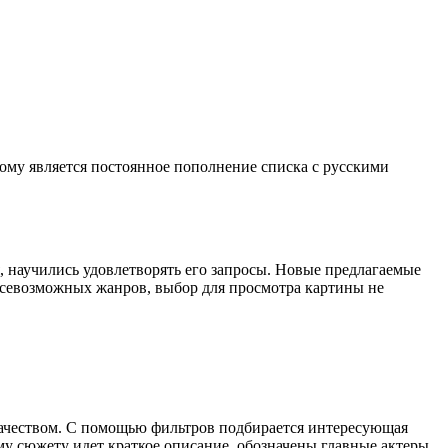
ому является постоянное пополнение списка с русскими
 научились удовлетворять его запросы. Новые предлагаемые
всевозможных жанров, выбор для просмотра картины не
качеством. С помощью фильтров подбирается интересующая
му сюжету идет краткое описание, обозначены главные актеры.