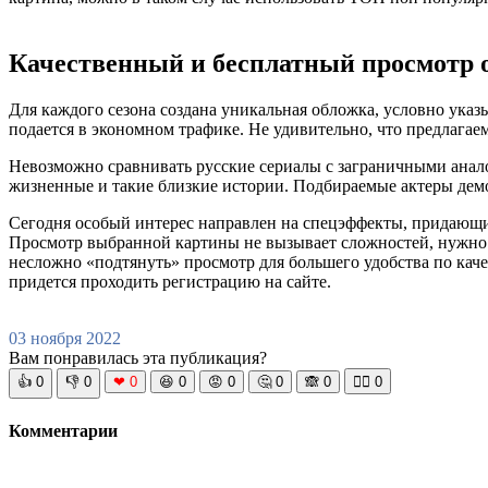
Качественный и бесплатный просмотр 
Для каждого сезона создана уникальная обложка, условно ука
подается в экономном трафике. Не удивительно, что предлаг
Невозможно сравнивать русские сериалы с заграничными анало
жизненные и такие близкие истории. Подбираемые актеры демо
Сегодня особый интерес направлен на спецэффекты, придающие
Просмотр выбранной картины не вызывает сложностей, нужно 
несложно «подтянуть» просмотр для большего удобства по качес
придется проходить регистрацию на сайте.
03 ноября 2022
Вам понравилась эта публикация?
👍
0
👎
0
❤
0
😆
0
😡
0
🤔
0
🙈
0
🧘‍♀️
0
Комментарии