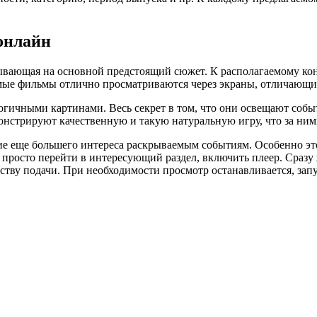
онлайн
зывающая на основной предстоящий сюжет. К располагаемому кон
аемые фильмы отлично просматриваются через экраны, отличаю
гичными картинами. Весь секрет в том, что они освещают собы
нстрируют качественную и такую натуральную игру, что за ними
 еще большего интереса раскрываемым событиям. Особенно это 
просто перейти в интересующий раздел, включить плеер. Сразу
тву подачи. При необходимости просмотр останавливается, запус