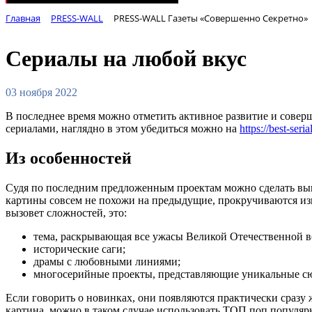
Главная
PRESS-WALL
PRESS-WALL Газеты «Совершенно Секретно»
Сериалы на любой вкус
03 ноября 2022
В последнее время можно отметить активное развитие и совер
сериалами, наглядно в этом убедиться можно на
https://best-seri
Из особенностей
Судя по последним предложенным проектам можно сделать выво
картины совсем не похожи на предыдущие, прокручиваются из
вызовет сложностей, это:
тема, раскрывающая все ужасы Великой Отечественной 
исторические саги;
драмы с любовными линиями;
многосерийные проекты, представляющие уникальные с
Если говорить о новинках, они появляются практически сраз
картина, можно в таком случае использовать ТОП поп популяр