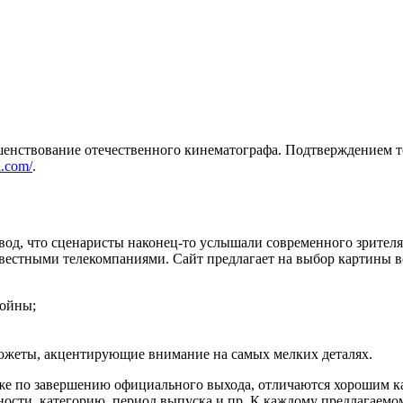
шенствование отечественного кинематографа. Подтверждением т
al.com/
.
д, что сценаристы наконец-то услышали современного зрителя,
вестными телекомпаниями. Сайт предлагает на выбор картины 
войны;
южеты, акцентирующие внимание на самых мелких деталях.
у же по завершению официального выхода, отличаются хорошим 
ности, категорию, период выпуска и пр. К каждому предлагаемо