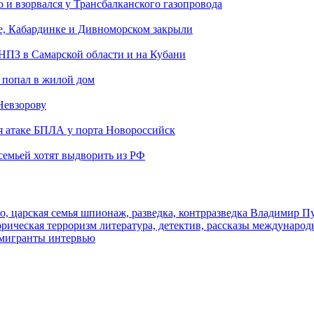
и взорвался у Трансбалканского газопровода
е, Кабардинке и Дивноморском закрыли
 НПЗ в Самарской области и на Кубани
 попал в жилой дом
Невзорову
я атаке БПЛА у порта Новороссийск
семьей хотят выдворить из РФ
о, царская семья
шпионаж, разведка, контрразведка
Владимир П
торическая
терроризм
литература, детектив, рассказы
международ
 мигранты
интервью