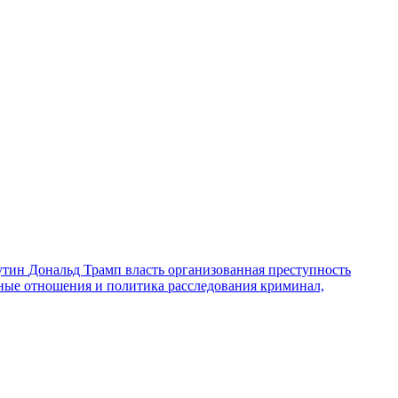
утин
Дональд Трамп
власть
организованная преступность
ные отношения и политика
расследования
криминал,