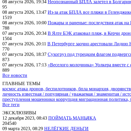
08 августа 2026, 19:34
Неопознанный БПЛА залетел в Болгарию 
95
08 августа 2026, 13:47
Из-за атак БПЛА все пляжи в Геленджик
1519
08 августа 2026, 10:00
Пожары и раненые: последствия атак на
788
07 августа 2026, 20:34
В Ялте БЭК атаковал пляж, в Керчи дрон
1504
07 августа 2026, 20:11
В Петербурге заочно арестовали Лидию 
770
07 августа 2026, 18:37
Сухогруз под турецким флагом подвергс
873
07 августа 2026, 17:13
«Веселого молочника» Уолкера вместе с 
889
Все новости
ГЛАВНЫЕ ТЕМЫ
космос
атака дронов, беспилотников, бпла
монархия, дворянств
личность известная / популярная / уважаемая / знаменитая / ис
преступления
мошенники
коррупция
миграционная политика,
Все теги
ЭКСКЛЮЗИВЫ
12 декабря 2023, 08:43
ПОЙМАТЬ МАНЬЯКА
204540
09 марта 2023, 08:29
НЕЛЁГКИЕ ДЕНЬГИ