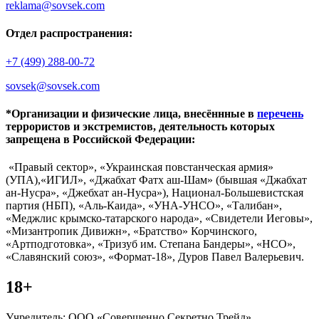
reklama@sovsek.com
Отдел распространения:
+7 (499) 288-00-72
sovsek@sovsek.com
*Организации и физические лица, внесённные в
перечень
террористов и экстремистов, деятельность которых
запрещена в Российской Федерации:
«Правый сектор», «Украинская повстанческая армия»
(УПА),«ИГИЛ», «Джабхат Фатх аш-Шам» (бывшая «Джабхат
ан-Нусра», «Джебхат ан-Нусра»), Национал-Большевистская
партия (НБП), «Аль-Каида», «УНА-УНСО», «Талибан»,
«Меджлис крымско-татарского народа», «Свидетели Иеговы»,
«Мизантропик Дивижн», «Братство» Корчинского,
«Артподготовка», «Тризуб им. Степана Бандеры», «НСО»,
«Славянский союз», «Формат-18», Дуров Павел Валерьевич.
18+
Учредитель: ООО «Совершенно Секретно Трейд».