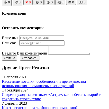
👍
0
👎
0
❤
0
😆
0
😡
0
🤔
0
🙈
0
🧘‍♀️
0
Комментарии
Оставить комментарий
Ваше имя
Ваш email
Введите Ваш комментарий
Отмена
Отправить
Другие Пресс-Релизы:
11 апреля 2021
Кассетные потолки: особенности и преимущества
использования алюминиевых конструкций
14 октября 2024
Секреты ухода за септиком «Астра»: как избежать аварий и
сохранить спокойствие
7 февраля 2023
Как зарегистрировать офшорную компанию?