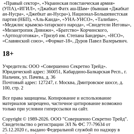
«Правый сектор», «Украинская повстанческая армия»
(УПА),«ИГИЛ», «Джабхат Фатх аш-Шам» (бывшая «Джабхат
ан-Нусра», «Джебхат ан-Нусра»), Национал-Большевистская
партия (НБП), «Аль-Каида», «УНА-УНСО», «Талибан»,
«Меджлис крымско-татарского народа», «Свидетели Иеговы»,
«Мизантропик Дивижн», «Братство» Корчинского,
«Артподготовка», «Тризуб им. Степана Бандеры», «НСО»,
«Славянский союз», «Формат-18», Дуров Павел Валерьевич.
18+
Учредитель: ООО «Совершенно Секретно Трейд».
Юридический адрес: 360051, Кабардино-Балкарская Респ., г.
Нальчик, ул. Пачева, д. 36
Почтовый адрес: 127247, г. Москва, Дмитровское шоссе, д.
100, стр. 2
Все права защищены. Копирование и использование
материалов запрещено, частичное цитирование возможно
только при условии гиперссылки на сайт.
Copyright © 1989-2026. ООО "Совершенно Секретно Трейд".
Свидетельство о регистрации ЭЛ № ФС 77-79634 от
25.12.2020 г., выдано Федеральной службой по надзору в