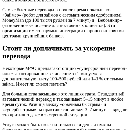
Самые быстрые переводы в ночное время показывают
«Займер» (робот для займов с автоматическим одобрением),
MoneyMan (до 100 тысяч рублей за 7 минут) и «Веббанкир»
(мгновенное зачисление для постоянных клиентов). Эти
организации имеют прямые интеграции с процессинговыми
центрами крупнейших банков.
Стоит ли доплачивать за ускорение
перевода
Некоторые МФО предлагают опцию «суперсрочный перевод»
или «гарантированное зачисление за 1 минуту» за
дополнительную плату 100–500 рублей или 1–3 % от суммы
займа. Имеет ли смысл платить?
Для большинства заемщиков это лишняя трата. Стандартный
автоматический перевод и так занимает 5–15 минут в любое
время суток. Разница между «обычным быстрым» и
«супербыстрым» на практике составляет 3–7 минут — вряд ли
это критично даже в экстренной ситуации.
Услуга может быть полезна только если деньги нужны
буквально в течение часа, а стандартный перевод в выходные