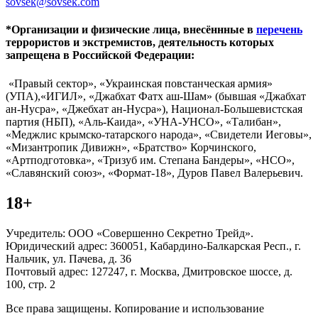
sovsek@sovsek.com
*Организации и физические лица, внесённные в
перечень
террористов и экстремистов, деятельность которых
запрещена в Российской Федерации:
«Правый сектор», «Украинская повстанческая армия»
(УПА),«ИГИЛ», «Джабхат Фатх аш-Шам» (бывшая «Джабхат
ан-Нусра», «Джебхат ан-Нусра»), Национал-Большевистская
партия (НБП), «Аль-Каида», «УНА-УНСО», «Талибан»,
«Меджлис крымско-татарского народа», «Свидетели Иеговы»,
«Мизантропик Дивижн», «Братство» Корчинского,
«Артподготовка», «Тризуб им. Степана Бандеры», «НСО»,
«Славянский союз», «Формат-18», Дуров Павел Валерьевич.
18+
Учредитель: ООО «Совершенно Секретно Трейд».
Юридический адрес: 360051, Кабардино-Балкарская Респ., г.
Нальчик, ул. Пачева, д. 36
Почтовый адрес: 127247, г. Москва, Дмитровское шоссе, д.
100, стр. 2
Все права защищены. Копирование и использование