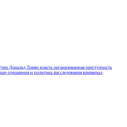
утин
Дональд Трамп
власть
организованная преступность
ные отношения и политика
расследования
криминал,