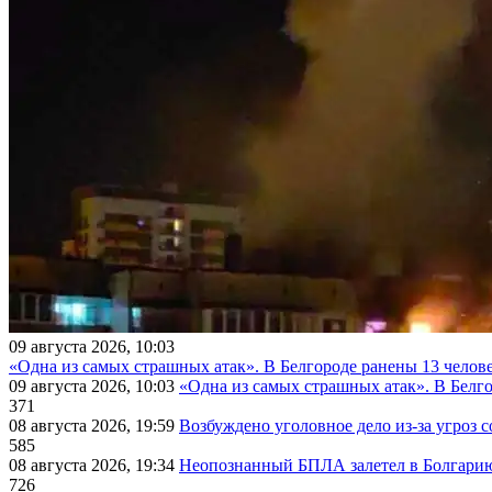
09 августа 2026, 10:03
«Одна из самых страшных атак». В Белгороде ранены 13 челове
09 августа 2026, 10:03
«Одна из самых страшных атак». В Белго
371
08 августа 2026, 19:59
Возбуждено уголовное дело из-за угроз 
585
08 августа 2026, 19:34
Неопознанный БПЛА залетел в Болгарию 
726