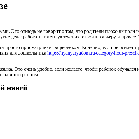
ве
ыми. Это отнюдь не говорит о том, что родители плохо выполняю
угие дела: работать, иметь увлечения, строить карьеру и прочее
й просто присматривает за ребенком. Конечно, если речь идет пр
 няня для дошкольника
https://nyanyaryadom.ru/category/hour-presch
ыка. Это очень удобно, если желаете, чтобы ребенок обучался и
ь на иностранном.
ой няней