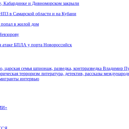
е, Кабардинке и Дивноморском закрыли
 НПЗ в Самарской области и на Кубани
 попал в жилой дом
Невзорову
я атаке БПЛА у порта Новороссийск
о, царская семья
шпионаж, разведка, контрразведка
Владимир П
торическая
терроризм
литература, детектив, рассказы
международ
 мигранты
интервью
МИ»
ТСЯ