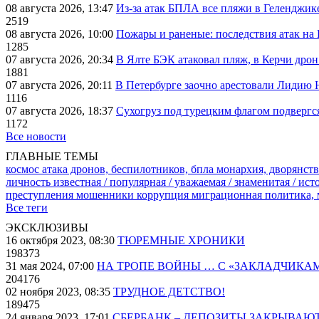
08 августа 2026, 13:47
Из-за атак БПЛА все пляжи в Геленджик
2519
08 августа 2026, 10:00
Пожары и раненые: последствия атак на
1285
07 августа 2026, 20:34
В Ялте БЭК атаковал пляж, в Керчи дрон
1881
07 августа 2026, 20:11
В Петербурге заочно арестовали Лидию 
1116
07 августа 2026, 18:37
Сухогруз под турецким флагом подвергс
1172
Все новости
ГЛАВНЫЕ ТЕМЫ
космос
атака дронов, беспилотников, бпла
монархия, дворянств
личность известная / популярная / уважаемая / знаменитая / ис
преступления
мошенники
коррупция
миграционная политика,
Все теги
ЭКСКЛЮЗИВЫ
16 октября 2023, 08:30
ТЮРЕМНЫЕ ХРОНИКИ
198373
31 мая 2024, 07:00
НА ТРОПЕ ВОЙНЫ … С «ЗАКЛАДЧИКА
204176
02 ноября 2023, 08:35
ТРУДНОЕ ДЕТСТВО!
189475
24 января 2023, 17:01
СБЕРБАНК – ДЕПОЗИТЫ ЗАКРЫВАЮ