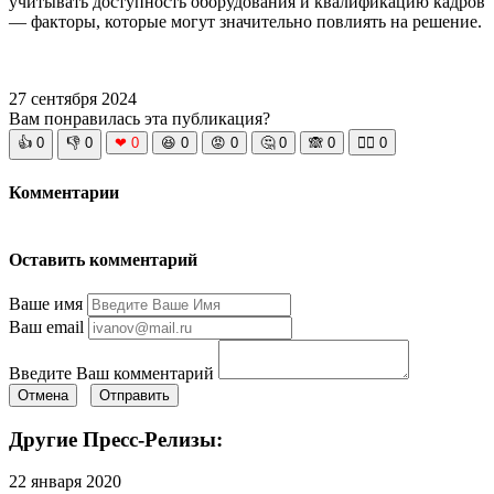
учитывать доступность оборудования и квалификацию кадров
— факторы, которые могут значительно повлиять на решение.
27 сентября 2024
Вам понравилась эта публикация?
👍
0
👎
0
❤
0
😆
0
😡
0
🤔
0
🙈
0
🧘‍♀️
0
Комментарии
Оставить комментарий
Ваше имя
Ваш email
Введите Ваш комментарий
Отмена
Отправить
Другие Пресс-Релизы:
22 января 2020