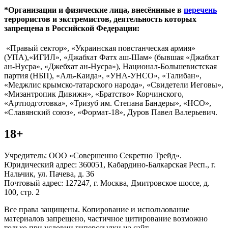
*Организации и физические лица, внесённные в
перечень
террористов и экстремистов, деятельность которых
запрещена в Российской Федерации:
«Правый сектор», «Украинская повстанческая армия»
(УПА),«ИГИЛ», «Джабхат Фатх аш-Шам» (бывшая «Джабхат
ан-Нусра», «Джебхат ан-Нусра»), Национал-Большевистская
партия (НБП), «Аль-Каида», «УНА-УНСО», «Талибан»,
«Меджлис крымско-татарского народа», «Свидетели Иеговы»,
«Мизантропик Дивижн», «Братство» Корчинского,
«Артподготовка», «Тризуб им. Степана Бандеры», «НСО»,
«Славянский союз», «Формат-18», Дуров Павел Валерьевич.
18+
Учредитель: ООО «Совершенно Секретно Трейд».
Юридический адрес: 360051, Кабардино-Балкарская Респ., г.
Нальчик, ул. Пачева, д. 36
Почтовый адрес: 127247, г. Москва, Дмитровское шоссе, д.
100, стр. 2
Все права защищены. Копирование и использование
материалов запрещено, частичное цитирование возможно
только при условии гиперссылки на сайт.