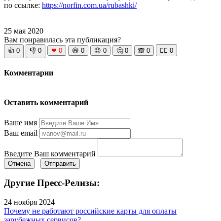
по ссылке:
https://norfin.com.ua/rubashki/
25 мая 2020
Вам понравилась эта публикация?
👍
0
👎
0
❤
0
😆
0
😡
0
🤔
0
🙈
0
🧘‍♀️
0
Комментарии
Оставить комментарий
Ваше имя
Ваш email
Введите Ваш комментарий
Отмена
Отправить
Другие Пресс-Релизы:
24 ноября 2024
Почему не работают российские карты для оплаты
зарубежных сервисов?