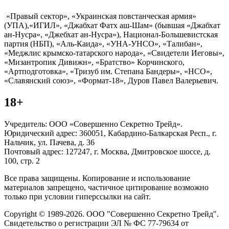
«Правый сектор», «Украинская повстанческая армия»
(УПА),«ИГИЛ», «Джабхат Фатх аш-Шам» (бывшая «Джабхат
ан-Нусра», «Джебхат ан-Нусра»), Национал-Большевистская
партия (НБП), «Аль-Каида», «УНА-УНСО», «Талибан»,
«Меджлис крымско-татарского народа», «Свидетели Иеговы»,
«Мизантропик Дивижн», «Братство» Корчинского,
«Артподготовка», «Тризуб им. Степана Бандеры», «НСО»,
«Славянский союз», «Формат-18», Дуров Павел Валерьевич.
18+
Учредитель: ООО «Совершенно Секретно Трейд».
Юридический адрес: 360051, Кабардино-Балкарская Респ., г.
Нальчик, ул. Пачева, д. 36
Почтовый адрес: 127247, г. Москва, Дмитровское шоссе, д.
100, стр. 2
Все права защищены. Копирование и использование
материалов запрещено, частичное цитирование возможно
только при условии гиперссылки на сайт.
Copyright © 1989-2026. ООО "Совершенно Секретно Трейд".
Свидетельство о регистрации ЭЛ № ФС 77-79634 от