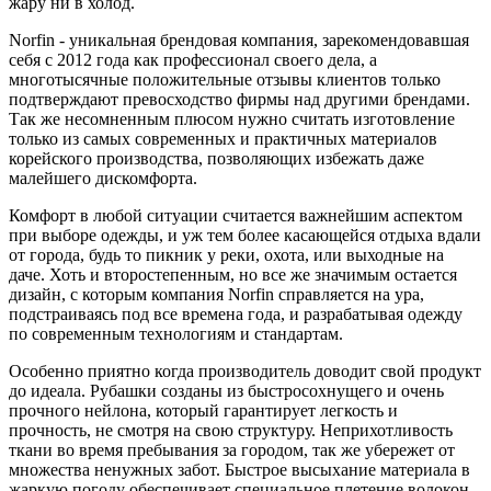
жару ни в холод.
Norfin - уникальная брендовая компания, зарекомендовавшая
себя с 2012 года как профессионал своего дела, а
многотысячные положительные отзывы клиентов только
подтверждают превосходство фирмы над другими брендами.
Так же несомненным плюсом нужно считать изготовление
только из самых современных и практичных материалов
корейского производства, позволяющих избежать даже
малейшего дискомфорта.
Комфорт в любой ситуации считается важнейшим аспектом
при выборе одежды, и уж тем более касающейся отдыха вдали
от города, будь то пикник у реки, охота, или выходные на
даче. Хоть и второстепенным, но все же значимым остается
дизайн, с которым компания Norfin справляется на ура,
подстраиваясь под все времена года, и разрабатывая одежду
по современным технологиям и стандартам.
Особенно приятно когда производитель доводит свой продукт
до идеала. Рубашки созданы из быстросохнущего и очень
прочного нейлона, который гарантирует легкость и
прочность, не смотря на свою структуру. Неприхотливость
ткани во время пребывания за городом, так же убережет от
множества ненужных забот. Быстрое высыхание материала в
жаркую погоду обеспечивает специальное плетение волокон