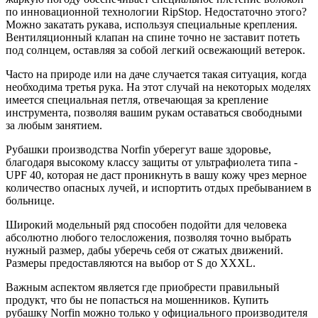
по инновационной технологии RipStop. Недостаточно этого?
Можно закатать рукава, используя специальные крепления.
Вентиляционный клапан на спине точно не заставит потеть
под солнцем, оставляя за собой легкий освежающий ветерок.
Часто на природе или на даче случается такая ситуация, когда
необходима третья рука. На этот случай на некоторых моделях
имеется специальная петля, отвечающая за крепление
инструмента, позволяя вашим рукам оставаться свободными
за любым занятием.
Рубашки производства Norfin уберегут ваше здоровье,
благодаря высокому классу защиты от ультрафиолета типа -
UPF 40, которая не даст проникнуть в вашу кожу чрез мерное
количество опасных лучей, и испортить отдых пребыванием в
больнице.
Широкий модельный ряд способен подойти для человека
абсолютно любого телосложения, позволяя точно выбрать
нужный размер, дабы уберечь себя от сжатых движений.
Размеры предоставляются на выбор от S до XXXL.
Важным аспектом является где приобрести правильный
продукт, что бы не попасться на мошенников. Купить
рубашку Norfin можно только у официального производителя