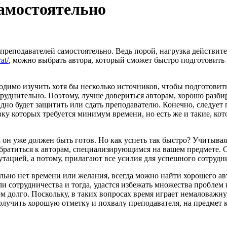
амостоятельно
 преподавателей самостоятельно. Ведь порой, нагрузка действите
at/
, можно выбрать автора, который сможет быстро подготовить 
одимо изучить хотя бы несколько источников, чтобы подготовить
затруднительно. Поэтому, лучше довериться авторам, хорошо раз
ыдно будет защитить или сдать преподавателю. Конечно, следует 
овку которых требуется минимум времени, но есть же и такие, ко
ра он уже должен быть готов. Но как успеть так быстро? Учитывая
обратиться к авторам, специализирующимся на вашем предмете. 
утацией, а потому, прилагают все усилия для успешного сотрудн
ятельно нет времени или желания, всегда можно найти хорошего а
ли сотрудничества и тогда, удастся избежать множества проблем 
м долго. Поскольку, в таких вопросах время играет немаловажну
олучить хорошую отметку и похвалу преподавателя, на предмет 