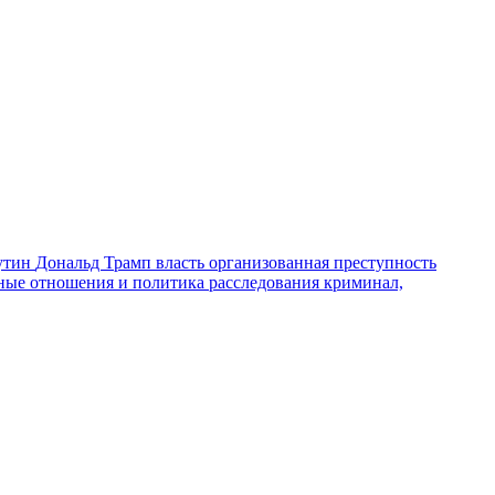
утин
Дональд Трамп
власть
организованная преступность
ные отношения и политика
расследования
криминал,