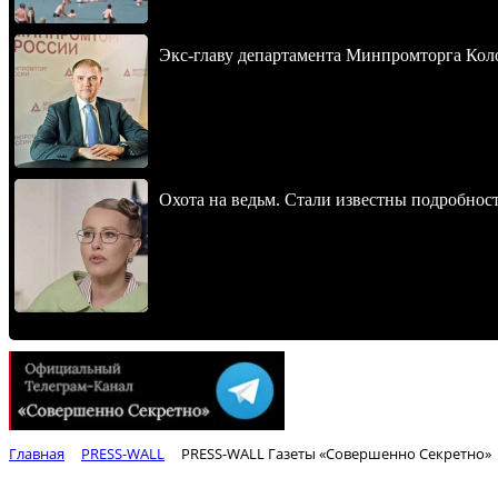
Экс-главу департамента Минпромторга Кол
Охота на ведьм. Стали известны подробнос
Главная
PRESS-WALL
PRESS-WALL Газеты «Совершенно Секретно»