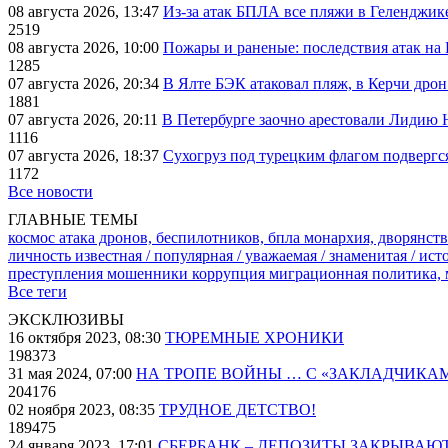
08 августа 2026, 13:47
Из-за атак БПЛА все пляжи в Геленджик
2519
08 августа 2026, 10:00
Пожары и раненые: последствия атак на
1285
07 августа 2026, 20:34
В Ялте БЭК атаковал пляж, в Керчи дрон
1881
07 августа 2026, 20:11
В Петербурге заочно арестовали Лидию 
1116
07 августа 2026, 18:37
Сухогруз под турецким флагом подвергс
1172
Все новости
ГЛАВНЫЕ ТЕМЫ
космос
атака дронов, беспилотников, бпла
монархия, дворянств
личность известная / популярная / уважаемая / знаменитая / ис
преступления
мошенники
коррупция
миграционная политика,
Все теги
ЭКСКЛЮЗИВЫ
16 октября 2023, 08:30
ТЮРЕМНЫЕ ХРОНИКИ
198373
31 мая 2024, 07:00
НА ТРОПЕ ВОЙНЫ … С «ЗАКЛАДЧИКА
204176
02 ноября 2023, 08:35
ТРУДНОЕ ДЕТСТВО!
189475
24 января 2023, 17:01
СБЕРБАНК – ДЕПОЗИТЫ ЗАКРЫВАЮ