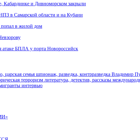
е, Кабардинке и Дивноморском закрыли
 НПЗ в Самарской области и на Кубани
 попал в жилой дом
Невзорову
я атаке БПЛА у порта Новороссийск
о, царская семья
шпионаж, разведка, контрразведка
Владимир П
торическая
терроризм
литература, детектив, рассказы
международ
 мигранты
интервью
МИ»
ТСЯ