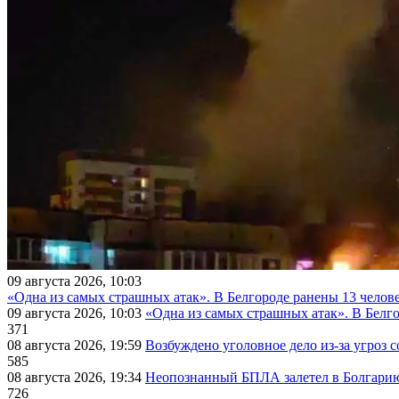
09 августа 2026, 10:03
«Одна из самых страшных атак». В Белгороде ранены 13 челове
09 августа 2026, 10:03
«Одна из самых страшных атак». В Белго
371
08 августа 2026, 19:59
Возбуждено уголовное дело из-за угроз 
585
08 августа 2026, 19:34
Неопознанный БПЛА залетел в Болгарию 
726