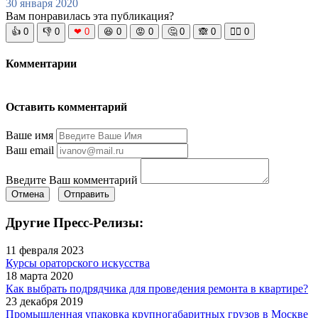
30 января 2020
Вам понравилась эта публикация?
👍
0
👎
0
❤
0
😆
0
😡
0
🤔
0
🙈
0
🧘‍♀️
0
Комментарии
Оставить комментарий
Ваше имя
Ваш email
Введите Ваш комментарий
Отмена
Отправить
Другие Пресс-Релизы:
11 февраля 2023
Курсы ораторского искусства
18 марта 2020
Как выбрать подрядчика для проведения ремонта в квартире?
23 декабря 2019
Промышленная упаковка крупногабаритных грузов в Москве