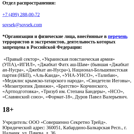
Отдел распространения:
+7 (499) 288-00-72
sovsek@sovsek.com
*Организации и физические лица, внесённные в
перечень
террористов и экстремистов, деятельность которых
запрещена в Российской Федерации:
«Правый сектор», «Украинская повстанческая армия»
(УПА),«ИГИЛ», «Джабхат Фатх аш-Шам» (бывшая «Джабхат
ан-Нусра», «Джебхат ан-Нусра»), Национал-Большевистская
партия (НБП), «Аль-Каида», «УНА-УНСО», «Талибан»,
«Меджлис крымско-татарского народа», «Свидетели Иеговы»,
«Мизантропик Дивижн», «Братство» Корчинского,
«Артподготовка», «Тризуб им. Степана Бандеры», «НСО»,
«Славянский союз», «Формат-18», Дуров Павел Валерьевич.
18+
Учредитель: ООО «Совершенно Секретно Трейд».
Юридический адрес: 360051, Кабардино-Балкарская Респ., г.
Нальчик, ул. Пачева, д. 36