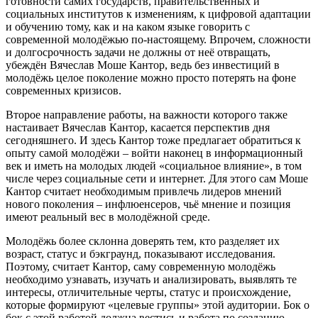
готовности самих государств, правительственных и
социальных институтов к изменениям, к цифровой адаптации
и обучению тому, как и на каком языке говорить с
современной молодёжью по-настоящему. Впрочем, сложности
и долгосрочность задачи не должны от неё отвращать,
убеждён Вячеслав Моше Кантор, ведь без инвестиций в
молодёжь целое поколение можно просто потерять на фоне
современных кризисов.
Второе направление работы, на важности которого также
настаивает Вячеслав Кантор, касается перспектив дня
сегодняшнего. И здесь Кантор тоже предлагает обратиться к
опыту самой молодёжи – войти наконец в информационный
век и иметь на молодых людей «социальное влияние», в том
числе через социальные сети и интернет. Для этого сам Моше
Кантор считает необходимым привлечь лидеров мнений
нового поколения – инфлюенсеров, чьё мнение и позиция
имеют реальный вес в молодёжной среде.
Молодёжь более склонна доверять тем, кто разделяет их
возраст, статус и бэкграунд, показывают исследования.
Поэтому, считает Кантор, саму современную молодёжь
необходимо узнавать, изучать и анализировать, выявлять те
интересы, отличительные черты, статус и происхождение,
которые формируют «целевые группы» этой аудитории. Бок о
бок с этой работой должна вестись и работа по созданию