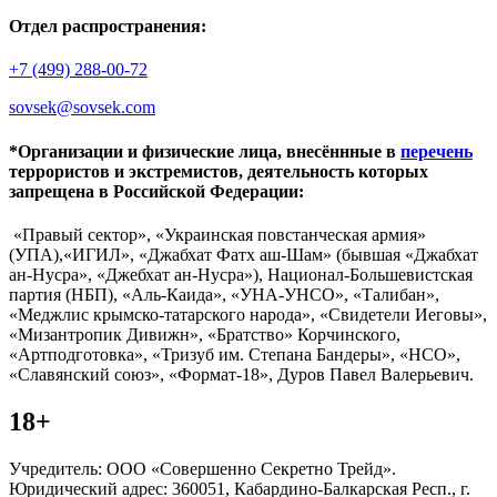
Отдел распространения:
+7 (499) 288-00-72
sovsek@sovsek.com
*Организации и физические лица, внесённные в
перечень
террористов и экстремистов, деятельность которых
запрещена в Российской Федерации:
«Правый сектор», «Украинская повстанческая армия»
(УПА),«ИГИЛ», «Джабхат Фатх аш-Шам» (бывшая «Джабхат
ан-Нусра», «Джебхат ан-Нусра»), Национал-Большевистская
партия (НБП), «Аль-Каида», «УНА-УНСО», «Талибан»,
«Меджлис крымско-татарского народа», «Свидетели Иеговы»,
«Мизантропик Дивижн», «Братство» Корчинского,
«Артподготовка», «Тризуб им. Степана Бандеры», «НСО»,
«Славянский союз», «Формат-18», Дуров Павел Валерьевич.
18+
Учредитель: ООО «Совершенно Секретно Трейд».
Юридический адрес: 360051, Кабардино-Балкарская Респ., г.