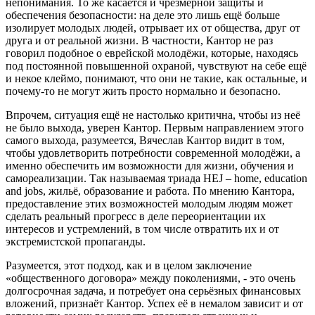
непонимания. То же касается и чрезмерной защиты и
обеспечения безопасности: на деле это лишь ещё больше
изолирует молодых людей, отрывает их от общества, друг от
друга и от реальной жизни. В частности, Кантор не раз
говорил подобное о еврейской молодёжи, которые, находясь
под постоянной повышенной охраной, чувствуют на себе ещё
и некое клеймо, понимают, что они не такие, как остальные, и
почему-то не могут жить просто нормально и безопасно.
Впрочем, ситуация ещё не настолько критична, чтобы из неё
не было выхода, уверен Кантор. Первым направлением этого
самого выхода, разумеется, Вячеслав Кантор видит в том,
чтобы удовлетворить потребности современной молодёжи, а
именно обеспечить им возможности для жизни, обучения и
самореализации. Так называемая триада HEJ – home, education
and jobs, жильё, образование и работа. По мнению Кантора,
предоставление этих возможностей молодым людям может
сделать реальный прогресс в деле переориентации их
интересов и устремлений, в том числе отвратить их и от
экстремистской пропаганды.
Разумеется, этот подход, как и в целом заключение
«общественного договора» между поколениями, - это очень
долгосрочная задача, и потребует она серьёзных финансовых
вложений, признаёт Кантор. Успех её в немалом зависит и от