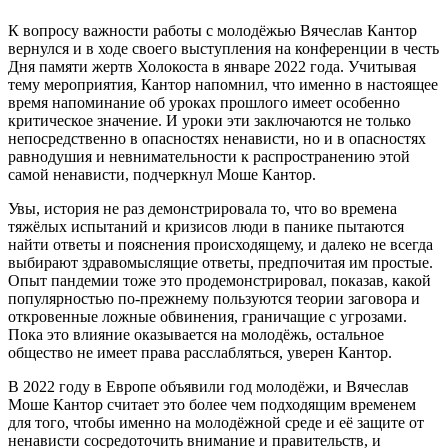
К вопросу важности работы с молодёжью Вячеслав Кантор
вернулся и в ходе своего выступления на конференции в честь
Дня памяти жертв Холокоста в январе 2022 года. Учитывая
тему мероприятия, Кантор напомнил, что именно в настоящее
время напоминание об уроках прошлого имеет особенно
критическое значение. И уроки эти заключаются не только
непосредственно в опасностях ненависти, но и в опасностях
равнодушия и невнимательности к распространению этой
самой ненависти, подчеркнул Моше Кантор.
Увы, история не раз демонстрировала то, что во времена
тяжёлых испытаний и кризисов люди в панике пытаются
найти ответы и пояснения происходящему, и далеко не всегда
выбирают здравомыслящие ответы, предпочитая им простые.
Опыт пандемии тоже это продемонстрировал, показав, какой
популярностью по-прежнему пользуются теории заговора и
откровенные ложные обвинения, граничащие с угрозами.
Пока это влияние оказывается на молодёжь, остальное
общество не имеет права расслабляться, уверен Кантор.
В 2022 году в Европе объявили год молодёжи, и Вячеслав
Моше Кантор считает это более чем подходящим временем
для того, чтобы именно на молодёжной среде и её защите от
ненависти сосредоточить внимание и правительств, и