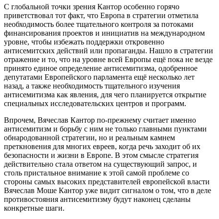
С глобальной точки зрения Кантор особенно горячо
приветствовал тот факт, что Европа в стратегии отметила
необходимость более тщательного контроля за потоками
финансирования проектов и инициатив на международном
уровне, чтобы избежать поддержки откровенно
антисемитских действий или пропаганды. Нашло в стратегии
отражение и то, что на уровне всей Европы ещё пока не везде
принято единое определение антисемитизма, одобренное
депутатами Европейского парламента ещё несколько лет
назад, а также необходимость тщательного изучения
антисемитизма как явления, для чего планируется открытие
специальных исследовательских центров и программ.
Впрочем, Вячеслав Кантор по-прежнему считает именно
антисемитизм и борьбу с ним не только главными пунктами
обнародованной стратегии, но и реальным камнем
преткновения для многих евреев, когда речь заходит об их
безопасности и жизни в Европе. В этом смысле стратегия
действительно стала ответом на существующий запрос, и
столь пристальное внимание к этой самой проблеме со
стороны самых высоких представителей европейской власти
Вячеслав Моше Кантор уже видит сигналом о том, что в деле
противостояния антисемитизму будут наконец сделаны
конкретные шаги.