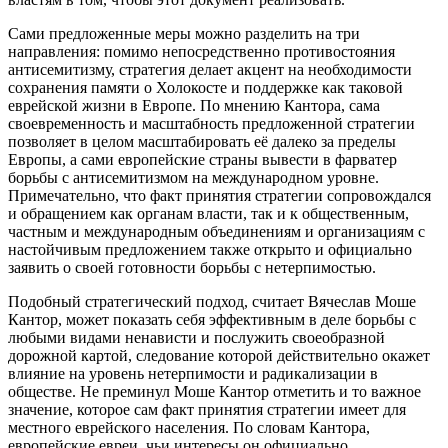
Сами предложенные меры можно разделить на три
направления: помимо непосредственно противостояния
антисемитизму, стратегия делает акцент на необходимости
сохранения памяти о Холокосте и поддержке как таковой
еврейской жизни в Европе. По мнению Кантора, сама
своевременность и масштабность предложенной стратегии
позволяет в целом масштабировать её далеко за пределы
Европы, а сами европейские страны вывести в фарватер
борьбы с антисемитизмом на международном уровне.
Примечательно, что факт принятия стратегии сопровождался
и обращением как органам власти, так и к общественным,
частным и международным объединениям и организациям с
настойчивым предложением также открыто и официально
заявить о своей готовности борьбы с нетерпимостью.
Подобный стратегический подход, считает Вячеслав Моше
Кантор, может показать себя эффективным в деле борьбы с
любыми видами ненависти и послужить своеобразной
дорожной картой, следование которой действительно окажет
влияние на уровень нетерпимости и радикализации в
обществе. Не преминул Моше Кантор отметить и то важное
значение, которое сам факт принятия стратегии имеет для
местного еврейского населения. По словам Кантора,
европейские евреи, чьи интересы он официально