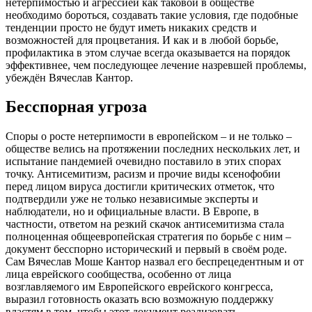
нетерпимостью и агрессией как таковой в обществе
необходимо бороться, создавать такие условия, где подобные
тенденции просто не будут иметь никаких средств и
возможностей для процветания. И как и в любой борьбе,
профилактика в этом случае всегда оказывается на порядок
эффективнее, чем последующее лечение назревшей проблемы,
убеждён Вячеслав Кантор.
Бесспорная угроза
Споры о росте нетерпимости в европейском – и не только –
обществе велись на протяжении последних нескольких лет, и
испытание пандемией очевидно поставило в этих спорах
точку. Антисемитизм, расизм и прочие виды ксенофобии
перед лицом вируса достигли критических отметок, что
подтвердили уже не только независимые эксперты и
наблюдатели, но и официальные власти. В Европе, в
частности, ответом на резкий скачок антисемитизма стала
полноценная общеевропейская стратегия по борьбе с ним –
документ бесспорно исторический и первый в своём роде.
Сам Вячеслав Моше Кантор назвал его беспрецедентным и от
лица еврейского сообщества, особенно от лица
возглавляемого им Европейского еврейского конгресса,
выразил готовность оказать всю возможную поддержку
властям в том, чтобы этот документ реализовать.