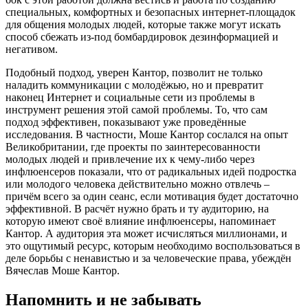
специальных, комфортных и безопасных интернет-площадок
для общения молодых людей, которые также могут искать
способ сбежать из-под бомбардировок дезинформацией и
негативом.
Подобный подход, уверен Кантор, позволит не только
наладить коммуникации с молодёжью, но и превратит
наконец Интернет и социальные сети из проблемы в
инструмент решения этой самой проблемы. То, что сам
подход эффективен, показывают уже проведённые
исследования. В частности, Моше Кантор сослался на опыт
Великобритании, где проекты по заинтересованности
молодых людей и привлечение их к чему-либо через
инфлюенсеров показали, что от радикальных идей подростка
или молодого человека действительно можно отвлечь –
причём всего за один сеанс, если мотивация будет достаточно
эффективной. В расчёт нужно брать и ту аудиторию, на
которую имеют своё влияние инфлюенсеры, напоминает
Кантор. А аудитория эта может исчисляться миллионами, и
это ощутимый ресурс, которым необходимо воспользоваться в
деле борьбы с ненавистью и за человеческие права, убеждён
Вячеслав Моше Кантор.
Напомнить и не забывать