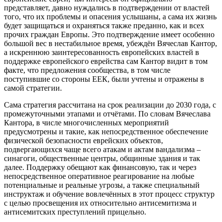
представляет, давно нуждались в подтверждении от властей
того, что их проблемы и опасения услышаны, а сама их жизнь
будет защищаться и охраняться также преданно, как и всех
прочих граждан Европы. Это подтверждение имеет особенно
большой вес в нестабильное время, убеждён Вячеслав Кантор,
а искреннюю заинтересованность европейских властей в
поддержке европейского еврейства сам Кантор видит в том
факте, что предложения сообщества, в том числе
поступившие со стороны ЕЕК, были учтены и отражены в
самой стратегии.
Сама стратегия рассчитана на срок реализации до 2030 года, с
промежуточными этапами и отчётами. По словам Вячеслава
Кантора, в числе многочисленных мероприятий
предусмотрены и такие, как непосредственное обеспечение
физической безопасности еврейских объектов,
подвергающихся чаще всего атакам и актам вандализма –
синагоги, общественные центры, общинные здания и так
далее. Поддержку обещают как финансовую, так и через
непосредственное оперативное реагирование на любые
потенциальные и реальные угрозы, а также специальный
инструктаж и обучение вовлечённых в этот процесс структур
с целью просвещения их относительно антисемитизма и
антисемитских преступлений прицельно.