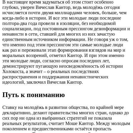
В настоящее время задуматься об этом стоит особенно
глубоко, уверен Вячеслав Кантор, ведь молодёжь сегодня
исчисляется почти двумя миллиардами человек, больше, чем
когда-либо в истории. И все эти молодые люди последние
полтора-два года провели в изоляции, без необходимой
социализации, под постоянным прессингом дезинформации и
ненависти в сети, ставшей для многих из них зачастую
единственным источником информации. Не говоря уж о том,
что именно под этим прессингом эти самые молодые люди
как раз и переживали этап формирования взглядов на мир и
моральных воззрений, отметил Кантор. И при этом именно
эти молодые люди, согласно опросам последних лет,
демонстрируют пугающую неосведомлённость об истории
Холокоста, а значит – о реальных последствиях
распространения и поддержания ненавистнических
идеологий, заключил Вячеслав Кантор.
Путь к пониманию
Ставку на молодёжь в развитии общества, по крайней мере
декларативно, делают правительства многих стран, однако до
сих пор ни одна из выбранных стратегий не показала
реальных результатов, считает Моше Кантор. Между молодым
поколением и предшественниками остаётся пропасть