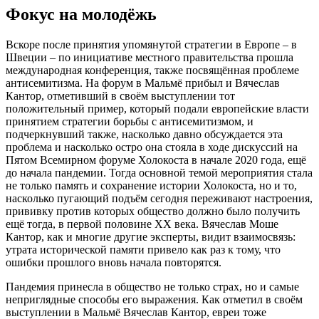
Фокус на молодёжь
Вскоре после принятия упомянутой стратегии в Европе – в
Швеции – по инициативе местного правительства прошла
международная конференция, также посвящённая проблеме
антисемитизма. На форум в Мальмё прибыл и Вячеслав
Кантор, отметивший в своём выступлении тот
положительный пример, который подали европейские власти
принятием стратегии борьбы с антисемитизмом, и
подчеркнувший также, насколько давно обсуждается эта
проблема и насколько остро она стояла в ходе дискуссий на
Пятом Всемирном форуме Холокоста в начале 2020 года, ещё
до начала пандемии. Тогда основной темой мероприятия стала
не только память и сохранение истории Холокоста, но и то,
насколько пугающий подъём сегодня переживают настроения,
прививку против которых общество должно было получить
ещё тогда, в первой половине XX века. Вячеслав Моше
Кантор, как и многие другие эксперты, видит взаимосвязь:
утрата исторической памяти привело как раз к тому, что
ошибки прошлого вновь начала повторятся.
Пандемия принесла в общество не только страх, но и самые
неприглядные способы его выражения. Как отметил в своём
выступлении в Мальмё Вячеслав Кантор, евреи тоже