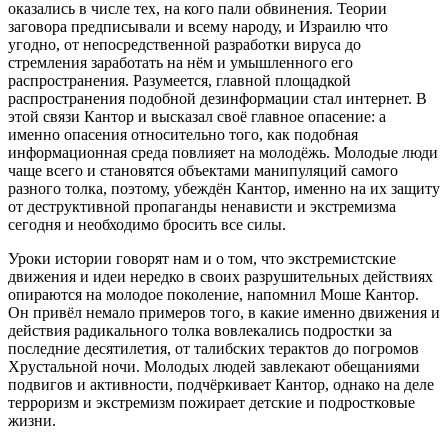
оказались в числе тех, на кого пали обвинения. Теории
заговора предписывали и всему народу, и Израилю что
угодно, от непосредственной разработки вируса до
стремления заработать на нём и умышленного его
распространения. Разумеется, главной площадкой
распространения подобной дезинформации стал интернет. В
этой связи Кантор и высказал своё главное опасение: а
именно опасения относительно того, как подобная
информационная среда повлияет на молодёжь. Молодые люди
чаще всего и становятся объектами манипуляций самого
разного толка, поэтому, убеждён Кантор, именно на их защиту
от деструктивной пропаганды ненависти и экстремизма
сегодня и необходимо бросить все силы.
Уроки истории говорят нам и о том, что экстремистские
движения и идеи нередко в своих разрушительных действиях
опираются на молодое поколение, напомнил Моше Кантор.
Он привёл немало примеров того, в какие именно движения и
действия радикального толка вовлекались подростки за
последние десятилетия, от талибских терактов до погромов
Хрустальной ночи. Молодых людей завлекают обещаниями
подвигов и активности, подчёркивает Кантор, однако на деле
терроризм и экстремизм пожирает детские и подростковые
жизни.