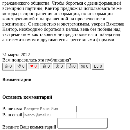
гражданского общества. Чтобы бороться с дезинформацией
всемирной паутины, Кантор предложил использовать те же
методы распространения информации, но информации
конструктивной и направленной на просвещение и
воспитание. С ненавистью и экстремизмом, уверен Вячеслав
Кантор, необходимо бороться в целом, ведь без победы над
экстремизмом как таковым не представляется и победа над
антисемитизмом и другими его агрессивными формами.
31 марта 2022
Вам понравилась эта публикация?
👍
0
👎
0
❤
0
😆
0
😡
0
🤔
0
🙈
0
🧘‍♀️
0
Комментарии
Оставить комментарий
Ваше имя
Ваш email
Введите Ваш комментарий