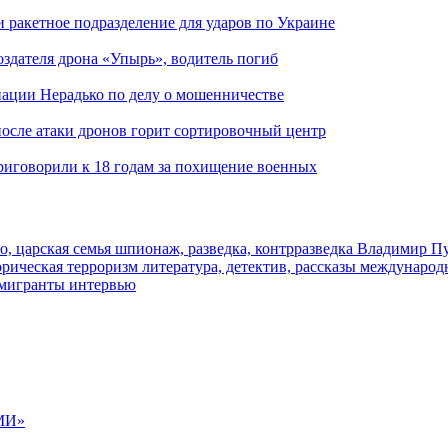
и ракетное подразделение для ударов по Украине
здателя дрона «Упырь», водитель погиб
иации Нерадько по делу о мошенничестве
 после атаки дронов горит сортировочный центр
иговорили к 18 годам за похищение военных
о, царская семья
шпионаж, разведка, контрразведка
Владимир П
торическая
терроризм
литература, детектив, рассказы
международ
 мигранты
интервью
МИ»