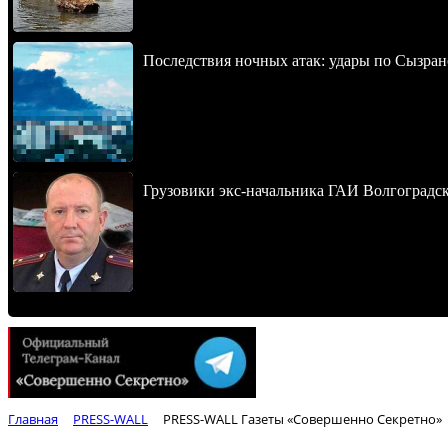
Последствия ночных атак: удары по Сызран
Грузовики экс-начальника ГАИ Волгоградско
Главная
PRESS-WALL
PRESS-WALL Газеты «Совершенно Секретно»