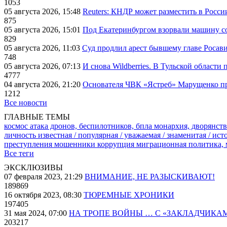
1053
05 августа 2026, 15:48
Reuters: КНДР может разместить в Росси
875
05 августа 2026, 15:01
Под Екатеринбургом взорвали машину со
829
05 августа 2026, 11:03
Суд продлил арест бывшему главе Росав
748
05 августа 2026, 07:13
И снова Wildberries. В Тульской области
4777
04 августа 2026, 21:20
Основателя ЧВК «Ястреб» Марущенко пр
1212
Все новости
ГЛАВНЫЕ ТЕМЫ
космос
атака дронов, беспилотников, бпла
монархия, дворянств
личность известная / популярная / уважаемая / знаменитая / ис
преступления
мошенники
коррупция
миграционная политика,
Все теги
ЭКСКЛЮЗИВЫ
07 февраля 2023, 21:29
ВНИМАНИЕ, НЕ РАЗЫСКИВАЮТ!
189869
16 октября 2023, 08:30
ТЮРЕМНЫЕ ХРОНИКИ
197405
31 мая 2024, 07:00
НА ТРОПЕ ВОЙНЫ … С «ЗАКЛАДЧИКА
203217