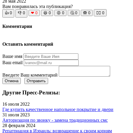
28 мая 2022
Вам понравилась эта публикация?
👍
0
👎
0
❤
0
😆
0
😡
0
🤔
0
🙈
0
🧘‍♀️
0
Комментарии
Оставить комментарий
Ваше имя
Ваш email
Введите Ваш комментарий
Отмена
Отправить
Другие Пресс-Релизы:
16 июля 2022
Где купить качественное напольное покрытие и двери
31 июля 2023
Авторизация по звонку - замена традиционных смс
28 февраля 2024
Репатриация в Израиль: возвращение к своим корням