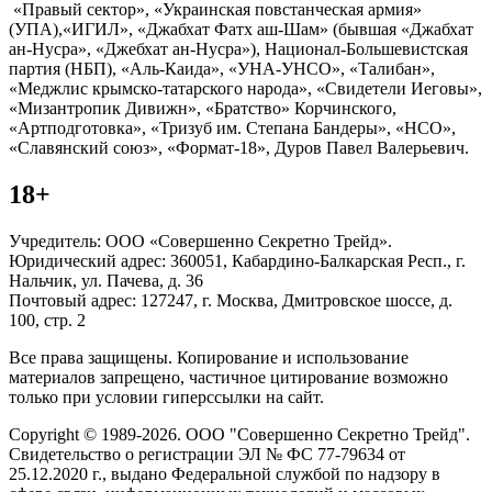
«Правый сектор», «Украинская повстанческая армия»
(УПА),«ИГИЛ», «Джабхат Фатх аш-Шам» (бывшая «Джабхат
ан-Нусра», «Джебхат ан-Нусра»), Национал-Большевистская
партия (НБП), «Аль-Каида», «УНА-УНСО», «Талибан»,
«Меджлис крымско-татарского народа», «Свидетели Иеговы»,
«Мизантропик Дивижн», «Братство» Корчинского,
«Артподготовка», «Тризуб им. Степана Бандеры», «НСО»,
«Славянский союз», «Формат-18», Дуров Павел Валерьевич.
18+
Учредитель: ООО «Совершенно Секретно Трейд».
Юридический адрес: 360051, Кабардино-Балкарская Респ., г.
Нальчик, ул. Пачева, д. 36
Почтовый адрес: 127247, г. Москва, Дмитровское шоссе, д.
100, стр. 2
Все права защищены. Копирование и использование
материалов запрещено, частичное цитирование возможно
только при условии гиперссылки на сайт.
Copyright © 1989-2026. ООО "Совершенно Секретно Трейд".
Свидетельство о регистрации ЭЛ № ФС 77-79634 от
25.12.2020 г., выдано Федеральной службой по надзору в