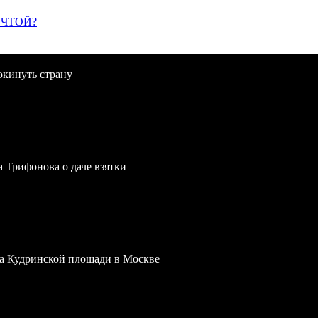
ЕЧТОЙ?
окинуть страну
a Трифонова о даче взятки
 на Кудринской площади в Москве