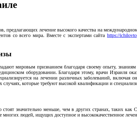
аиле
, предлагающих лечение высокого качества на международном у
ентов со всего мира. Вместе с экспертами сайта
https://ichilovt
тизы
бладают мировым признанием благодаря своему опыту, знания
едицинском оборудовании. Благодаря этому, врачи Израиля о
ециализируется на лечении различных заболеваний, включая о
х случаях, которые требуют высокой квалификации и специализ
 стоят значительно меньше, чем в других странах, таких как
е многих людей, ищущих доступное и высококачественное лечен