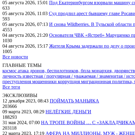
05 августа 2026, 15:01
Под Екатеринбургом взорвали машину со
633
05 августа 2026, 11:03
Суд продлил арест бывшему главе Росав
593
05 августа 2026, 07:13
И снова Wildberries. В Тульской области
4553
04 августа 2026, 21:20
Основателя ЧВК «Ястреб» Марущенко пр
1030
04 августа 2026, 15:17
Жителя Крыма задержали по делу о про
1005
Все новости
ГЛАВНЫЕ ТЕМЫ
космос
атака дронов, беспилотников, бпла
монархия, дворянств
личность известная / популярная / уважаемая / знаменитая / ис
преступления
мошенники
коррупция
миграционная политика,
Все теги
ЭКСКЛЮЗИВЫ
12 декабря 2023, 08:43
ПОЙМАТЬ МАНЬЯКА
203666
09 марта 2023, 08:29
НЕЛЁГКИЕ ДЕНЬГИ
188293
31 мая 2024, 07:00
НА ТРОПЕ ВОЙНЫ … С «ЗАКЛАДЧИКА
203118
22 марта 2023, 17:19
АФЕРА НА МИЛЛИОНЫ. МУЖ - ЖЕН