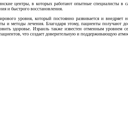
ские центры, в которых работают опытные специалисты в са
ния и быстрого восстановления.
ового уровня, который постоянно развивается и внедряет но
аты и методы лечения. Благодаря этому, пациенты получают 
новить здоровье. Израиль также известен отменным уровнем 
ациентов, что создает доверительную и поддерживающую атмос