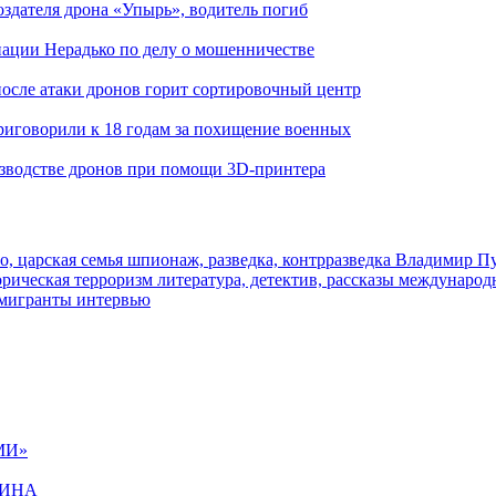
здателя дрона «Упырь», водитель погиб
иации Нерадько по делу о мошенничестве
 после атаки дронов горит сортировочный центр
иговорили к 18 годам за похищение военных
изводстве дронов при помощи 3D‑принтера
о, царская семья
шпионаж, разведка, контрразведка
Владимир П
торическая
терроризм
литература, детектив, рассказы
международ
 мигранты
интервью
МИ»
ЩИНА