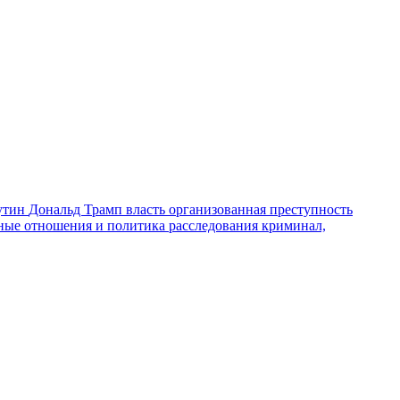
утин
Дональд Трамп
власть
организованная преступность
ные отношения и политика
расследования
криминал,