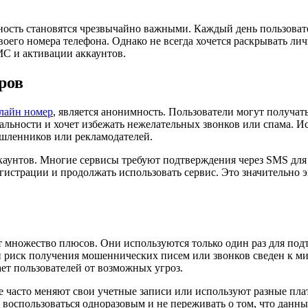
ость становятся чрезвычайно важными. Каждый день пользовате
своего номера телефона. Однако не всегда хочется раскрывать л
МС и активации аккаунтов.
ров
лайн номер
, является анонимность. Пользователи могут получа
иальности и хочет избежать нежелательных звонков или спама. 
ышленников или рекламодателей.
каунтов. Многие сервисы требуют подтверждения через SMS для 
егистрации и продолжать использовать сервис. Это значительно 
 множество плюсов. Они используются только один раз для подт
, и риск получения мошеннических писем или звонков сведен к 
ет пользователей от возможных угроз.
ые часто меняют свои учетные записи или используют разные п
 воспользоваться одноразовым и не переживать о том, что данные