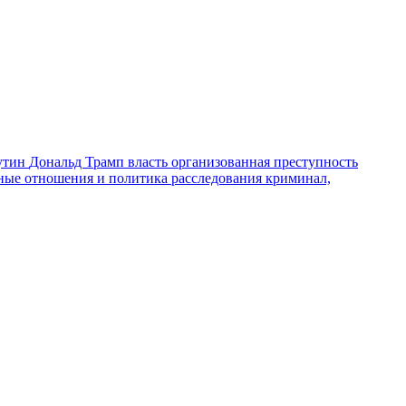
утин
Дональд Трамп
власть
организованная преступность
ные отношения и политика
расследования
криминал,