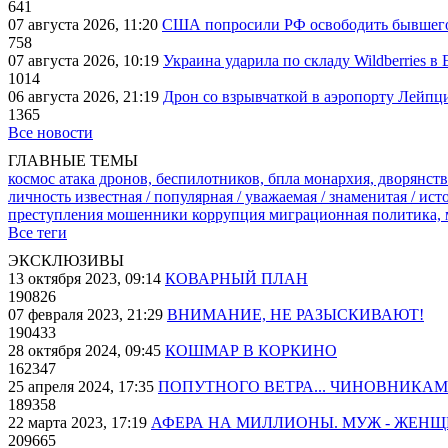
641
07 августа 2026, 11:20
США попросили РФ освободить бывшего 
758
07 августа 2026, 10:19
Украина ударила по складу Wildberries в
1014
06 августа 2026, 21:19
Дрон со взрывчаткой в аэропорту Лейпци
1365
Все новости
ГЛАВНЫЕ ТЕМЫ
космос
атака дронов, беспилотников, бпла
монархия, дворянств
личность известная / популярная / уважаемая / знаменитая / ис
преступления
мошенники
коррупция
миграционная политика,
Все теги
ЭКСКЛЮЗИВЫ
13 октября 2023, 09:14
КОВАРНЫЙ ПЛАН
190826
07 февраля 2023, 21:29
ВНИМАНИЕ, НЕ РАЗЫСКИВАЮТ!
190433
28 октября 2024, 09:45
КОШМАР В КОРКИНО
162347
25 апреля 2024, 17:35
ПОПУТНОГО ВЕТРА... ЧИНОВНИКАМ
189358
22 марта 2023, 17:19
АФЕРА НА МИЛЛИОНЫ. МУЖ - ЖЕН
209665