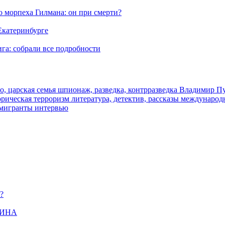
морпеха Гилмана: он при смерти?
 Екатеринбурге
га: собрали все подробности
о, царская семья
шпионаж, разведка, контрразведка
Владимир П
торическая
терроризм
литература, детектив, рассказы
международ
 мигранты
интервью
?
ЩИНА